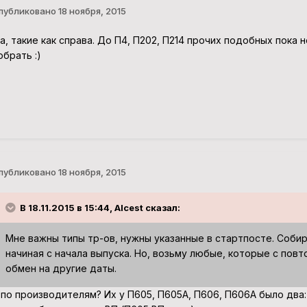
публиковано
18 ноября, 2015
а, такие как справа. До П4, П202, П214 прочих подобных пока 
обрать :)
публиковано
18 ноября, 2015
В 18.11.2015 в 15:44, Alcest сказал:
Мне важны типы тр-ов, нужны указанные в стартпосте. Собир
начиная с начала выпуска. Но, возьму любые, которые с пов
обмен на другие даты.
 по производителям? Их у П605, П605А, П606, П606А было два: