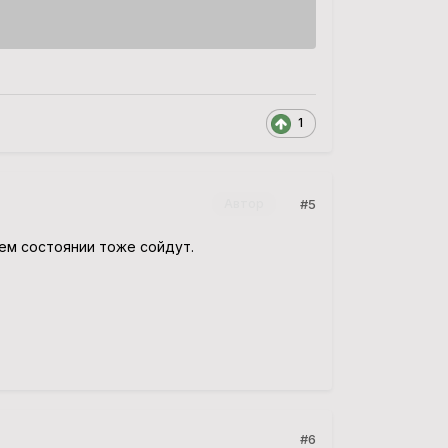
1
#5
Автор
ем состоянии тоже сойдут.
#6