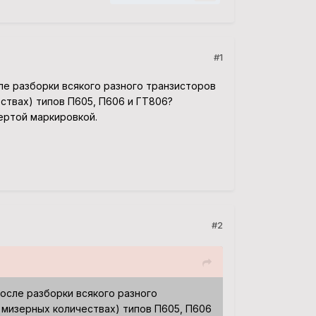
#1
ле разборки всякого разного транзисторов
твах) типов П605, П606 и ГТ806?
ертой маркировкой.
#2
после разборки всякого разного
мизерных количествах) типов П605, П606