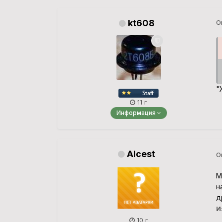
kt608
О
"
11 г
Информация
Alcest
О
М
н
д
И
10 г