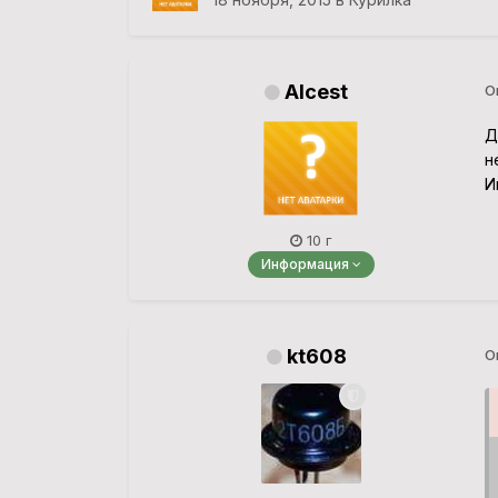
Alcest
О
Д
н
И
10 г
Информация
kt608
О