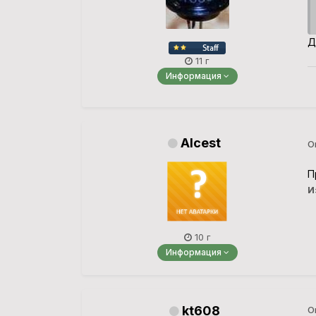
Д
11 г
Информация
Alcest
О
П
И
10 г
Информация
kt608
О