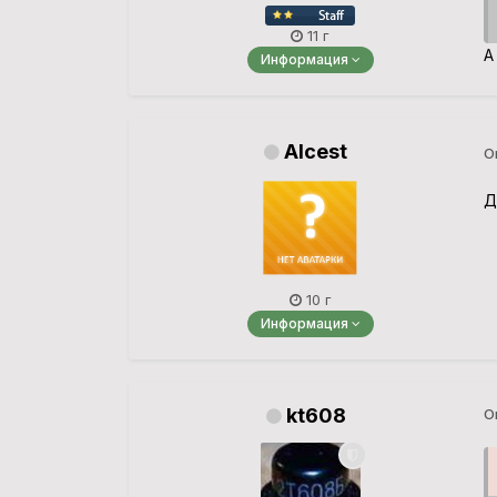
11 г
А
Информация
Alcest
О
Д
10 г
Информация
kt608
О