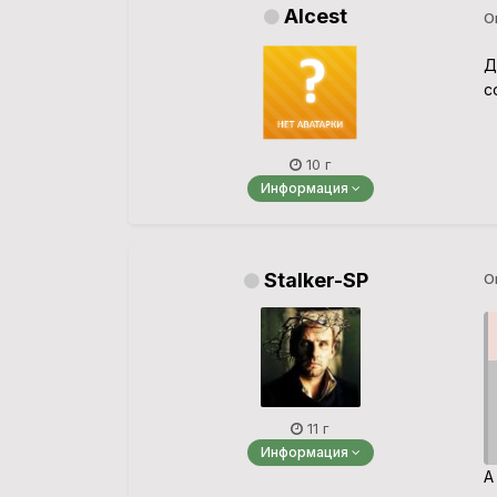
Alcest
О
Д
с
10 г
Информация
Stalker-SP
О
11 г
Информация
А