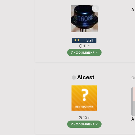
А
11 г
Информация
Alcest
О
10 г
А
Информация