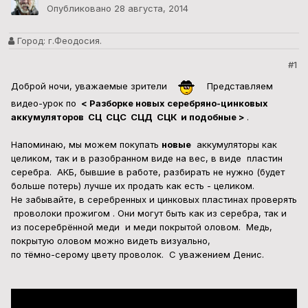
Опубликовано
28 августа, 2014
Город:
г.Феодосия.
#1
Доброй ночи, уважаемые зрители
Представляем
видео-урок по
< Разборке новых серебряно-цинковых
аккумуляторов СЦ СЦС СЦД СЦК и подобные >
.
Напоминаю, мы можем покупать
новые
аккумуляторы как
целиком, так и в разобранном виде на вес, в виде пластин
серебра. АКБ, бывшие в работе, разбирать не нужно (будет
больше потерь) лучше их продать как есть - целиком.
Не забывайте, в серебренных и цинковых пластинах проверять
проволоки прожигом . Они могут быть как из серебра, так и
из посеребрённой меди и меди покрытой оловом. Медь,
покрытую оловом можно видеть визуально,
по тёмно-серому цвету проволок. С уважением Денис.