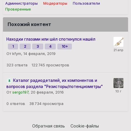
Администраторы
Модераторы
Пользователи
Проверенные
Похожий контент
Находки глазами или шёл споткнулся нашёл
1
2
3
4
10
От kfym,
14 февраля, 2019
323
ответа
122 745
просмотров
Каталог радиодеталей, их компонентов и
вопросов раздела "Резисторы/потенциометры"
От
sergo197
,
20 февраля, 2016
0
ответов
38 734
просмотра
Обратная связь
Cookie-файлы