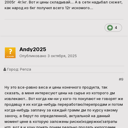
2005г 4г/кг. Вот и цены складывай.... А в сети надыбал сюжет,
как народ из 6кг получил всего 12г искомого....
4
Andy2025
Опубликовано
3 октября, 2025
Город:
Penza
#9
Ну это все-равно веса и цены конечного продукта, так
сказать, а меня интересуют цены на сырье из которого дм
извлекают... Вот когда км-ки у кого-то покупают не говорят же
продавцу я их когда-нибудь переработаю/перепродам и потом
когда-нибудь заплачу за каждый грамм дм по курсу какому
захочу, а берут по определенной, актуальной на данный
момент цене в которую заложены риски/издержки/затраты
итп, вот я и хочу понять почем реально продать килограмм