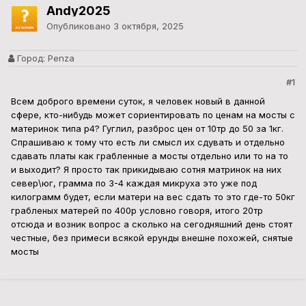
Andy2025
Опубликовано
3 октября, 2025
Город:
Penza
#1
Всем доброго времени суток, я человек новый в данной
сфере, кто-нибудь может сориентировать по ценам на мосты с
материнок типа p4? Гуглил, разброс цен от 10тр до 50 за 1кг.
Спрашиваю к тому что есть ли смысл их сдувать и отдельно
сдавать платы как грабленные а мосты отдельно или то на то
и выходит? Я просто так прикидываю сотня матринок на них
север\юг, грамма по 3-4 каждая микруха это уже под
килограмм будет, если матери на вес сдать то это где-то 50кг
грабленых матерей по 400р условно говоря, итого 20тр
отсюда и возник вопрос а сколько на сегодняшний день стоят
честные, без примеси всякой ерунды внешне похожей, снятые
мосты