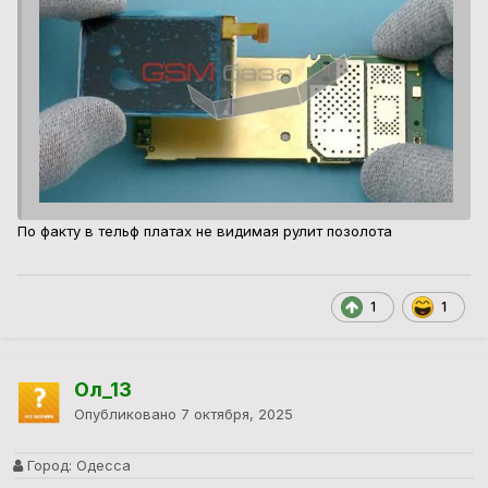
По факту в тельф платах не видимая рулит позолота
1
1
Ол_13
Опубликовано
7 октября, 2025
Город:
Одесса