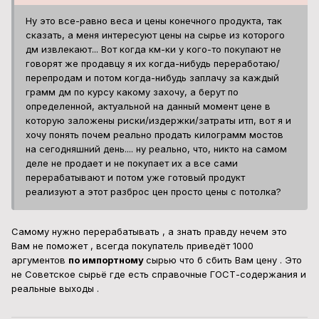
Ну это все-равно веса и цены конечного продукта, так
сказать, а меня интересуют цены на сырье из которого
дм извлекают... Вот когда км-ки у кого-то покупают не
говорят же продавцу я их когда-нибудь переработаю/
перепродам и потом когда-нибудь заплачу за каждый
грамм дм по курсу какому захочу, а берут по
определенной, актуальной на данный момент цене в
которую заложены риски/издержки/затраты итп, вот я и
хочу понять почем реально продать килограмм мостов
на сегодняшний день.... ну реально, что, никто на самом
деле не продает и не покупает их а все сами
перерабатывают и потом уже готовый продукт
реализуют а этот разброс цен просто цены с потолка?
Самому нужно перерабатывать , а знать правду нечем это
Вам не поможет , всегда покупатель приведёт 1000
аргументов
по импортному
сырью что б сбить Вам цену . Это
не Советское сырьё где есть справочные ГОСТ-содержания и
реальные выходы .