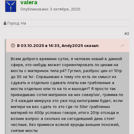
valera
Опубликовано
3 октября, 2025
Город:
На
#2
В 03.10.2025 в 14:33, Andy2025 сказал:
Всем доброго времени суток, я человек новый в данной
сфере, кто-нибудь может сориентировать по ценам на
мосты с материнок типа p4? Гуглил, разброс цен от 10тр
до 50 за 1кг. Спрашиваю к тому что есть ли смысл их
сдувать и отдельно сдавать платы как грабленные а
мосты отдельно или то на то и выходит? Я просто так
прикидываю сотня матринок на них север\юг, грамма по
3-4 каждая микруха это уже под килограмм будет, если
матери на вес сдать то это где-то 50кг грабленых
матерей по 400р условно говоря, итого 20тр отсюда и
возник вопрос а сколько на сегодняшний день стоят
честные, без примеси всякой ерунды внешне похожей,
снятые мосты