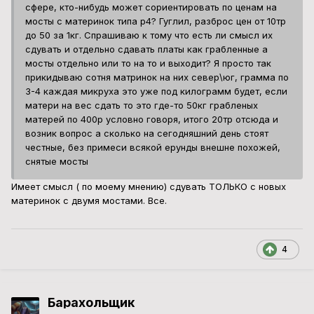
сфере, кто-нибудь может сориентировать по ценам на
мосты с материнок типа p4? Гуглил, разброс цен от 10тр
до 50 за 1кг. Спрашиваю к тому что есть ли смысл их
сдувать и отдельно сдавать платы как грабленные а
мосты отдельно или то на то и выходит? Я просто так
прикидываю сотня матринок на них север\юг, грамма по
3-4 каждая микруха это уже под килограмм будет, если
матери на вес сдать то это где-то 50кг грабленых
матерей по 400р условно говоря, итого 20тр отсюда и
возник вопрос а сколько на сегодняшний день стоят
честные, без примеси всякой ерунды внешне похожей,
снятые мосты
Имеет смысл ( по моему мнению) сдувать ТОЛЬКО с новых
материнок с двумя мостами. Все.
4
Барахольщик