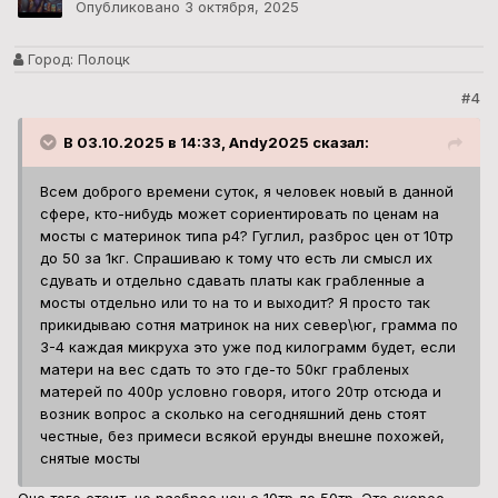
Опубликовано
3 октября, 2025
Город:
Полоцк
#4
В 03.10.2025 в 14:33, Andy2025 сказал:
Всем доброго времени суток, я человек новый в данной
сфере, кто-нибудь может сориентировать по ценам на
мосты с материнок типа p4? Гуглил, разброс цен от 10тр
до 50 за 1кг. Спрашиваю к тому что есть ли смысл их
сдувать и отдельно сдавать платы как грабленные а
мосты отдельно или то на то и выходит? Я просто так
прикидываю сотня матринок на них север\юг, грамма по
3-4 каждая микруха это уже под килограмм будет, если
матери на вес сдать то это где-то 50кг грабленых
матерей по 400р условно говоря, итого 20тр отсюда и
возник вопрос а сколько на сегодняшний день стоят
честные, без примеси всякой ерунды внешне похожей,
снятые мосты