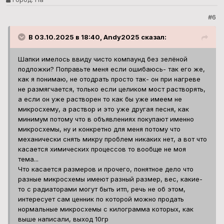
#6
В 03.10.2025 в 18:40, Andy2025 сказал:
Шапки имелось ввиду чисто компаунд без зелёной
подложки? Поправьте меня если ошибаюсь- так его же,
как я понимаю, не отодрать просто так- он при нагреве
не размягчается, только если целиком мост растворять,
а если он уже растворен то как бы уже имеем не
микросхему, а раствор и это уже другая песня, как
минимум потому что в объявлениях покупают именно
микросхемы, ну и конкретно для меня потому что
механически снять микру проблем никаких нет, а вот что
касается химических процессов то вообще не моя
тема...
Что касается размеров и прочего, понятное дело что
разные микросхемы имеют разный размер, вес, какие-
то с радиаторами могут быть итп, речь не об этом,
интересует сам ценник по которой можно продать
нормальные микросхемы с килограмма которых, как
выше написали, выход 10гр