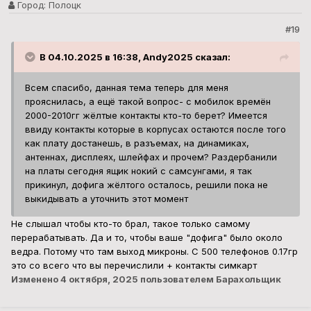
Город:
Полоцк
#19
В 04.10.2025 в 16:38, Andy2025 сказал:
Всем спасибо, данная тема теперь для меня
прояснилась, а ещё такой вопрос- с мобилок времён
2000-2010гг жёлтые контакты кто-то берет? Имеется
ввиду контакты которые в корпусах остаются после того
как плату достанешь, в разъемах, на динамиках,
антеннах, дисплеях, шлейфах и прочем? Раздербанили
на платы сегодня ящик нокий с самсунгами, я так
прикинул, дофига жёлтого осталось, решили пока не
выкидывать а уточнить этот момент
Не слышал чтобы кто-то брал, такое только самому
перерабатывать. Да и то, чтобы ваше "дофига" было около
ведра. Потому что там выход микроны. С 500 телефонов 0.17гр
это со всего что вы перечислили + контакты симкарт
Изменено
4 октября, 2025
пользователем Барахольщик