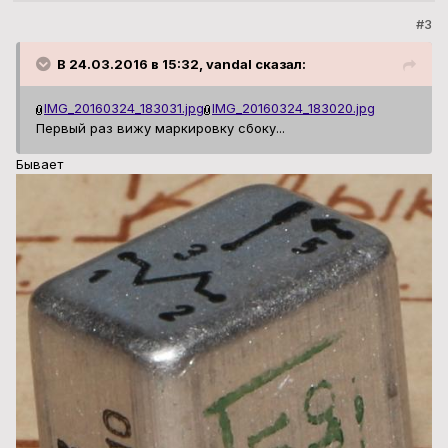
#3
В 24.03.2016 в 15:32, vandal сказал:
IMG_20160324_183031.jpg
IMG_20160324_183020.jpg
Первый раз вижу маркировку сбоку...
Бывает