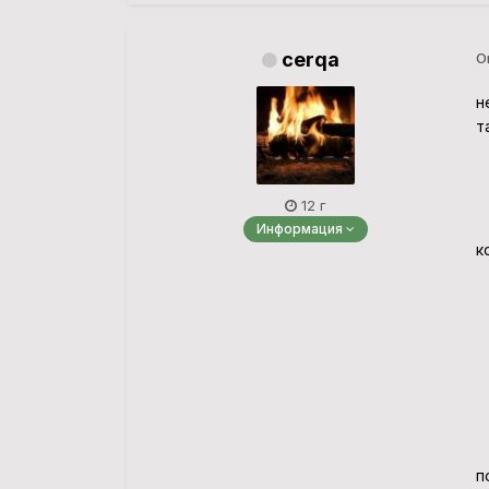
cerqa
О
н
т
12 г
Информация
к
п