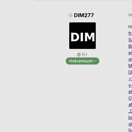
DIM277
О
Н
f
S
l
e
11 г
q
Информация
M
D
=
y
e
O
a
_
b
q
5