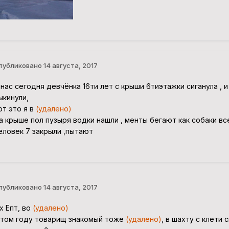
публиковано
14 августа, 2017
 нас сегодня девчёнка 16ти лет с крыши 6тиэтажки сиганула , и
ыкинули,
от это я в
(удалено)
а крыше пол пузыря водки нашли , менты бегают как собаки вс
еловек 7 закрыли ,пытают
публиковано
14 августа, 2017
х Епт, во
(удалено)
 том году товарищ знакомый тоже
(удалено)
, в шахту с клети 