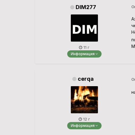
DIM277
О
А
ч
Н
п
М
11 г
Информация
cerqa
О
н
12 г
Информация