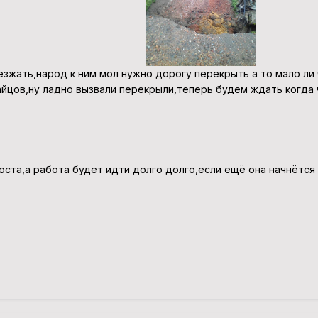
езжать,народ к ним мол нужно дорогу перекрыть а то мало ли 
айцов,ну ладно вызвали перекрыли,теперь будем ждать когда 
оста,а работа будет идти долго долго,если ещё она начнётс