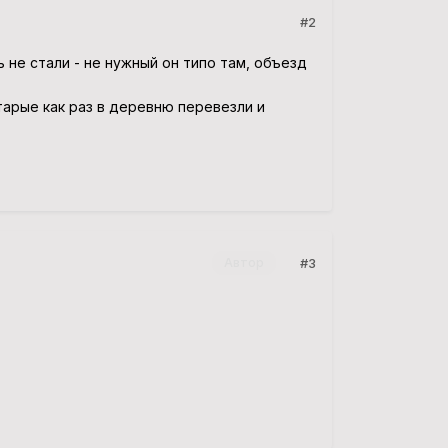
#2
ь не стали - не нужный он типо там, объезд
тарые как раз в деревню перевезли и
#3
Автор