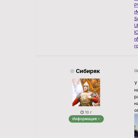
P
r
S
U
l
n
r
Сибиряк
О
У
н
р
н
о
10 г
Информация