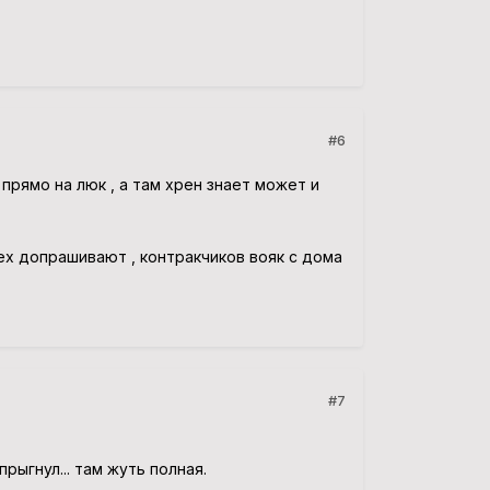
#6
 прямо на люк , а там хрен знает может и
ех допрашивают , контракчиков вояк с дома
#7
спрыгнул... там жуть полная.