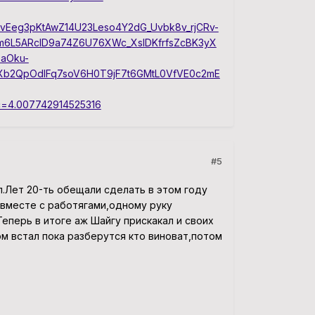
Eeg3pKtAwZ14U23Leso4Y2dG_Uvbk8v_rjCRv-
m6L5ARcID9a74Z6U76XWc_XsIDKfrfsZcBK3yX
aOku-
qXb2QpOdlFq7soV6H0T9jF7t6GMtL0VfVE0c2mE
=4.007742914525316
#5
л.Лет 20-ть обещали сделать в этом году
 вместе с работягами,одному руку
перь в итоге аж Шайгу прискакал и своих
м встал пока разберутся кто виноват,потом