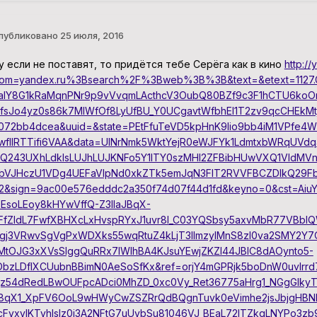
публиковано
25 июля, 2016
у если не поставят, то придётся тебе Серёга как в кино
http://
rom=yandex.ru%3Bsearch%2F%3Bweb%3B%3B&text=&etext=1127
alY8G1kRaMqnPNr9p9vVvqmLActhcV3OubQ80BZf9c3F1hCTU6koOr
BfsJo4yz0s86k7MIWfOf8LyUfBU_Y0UCgavtWfbhEI1T2zv9qcCHEkMt
072bb4dcea&uuid=&state=PEtFfuTeVD5kpHnK9lio9bb4iM1VPfe4
wflIRTTifi6VAA&data=UlNrNmk5WktYejR0eWJFYk1LdmtxbWRqUV
Q243UXhLdklsLUJhLUJKNFo5Y1lTY0szMHI2ZFBibHUwVXQ1Vld
bVJHczU1VDg4UEFaVlpNd0xkZTk5emJqN3FIT2RVVFBCZDlkQ29
2&sign=9ac00e576edddc2a350f74d07f44d1fd&keyno=0&cst=Ai
-EsoLEoy8kHYwVffQ-Z3lIaJBqX-
FfZldL7FwfXBHXcLxHvspRYxJ1uvr8I_C03YQSbsy5axvMbR77VBbl
gj3VRwvSgVgPxWDXks55wqRtuZ4kLjT3lImzylMnS8zl0va2SMY2Y7
MtOJG3xXVsSIggQuRRx7IWIhBA4KJsuYEwjZKZI44JBlC8dAOynto5-
DbzLDfIXCUubnBBimN0AeSoSfKx&ref=orjY4mGPRjk5boDnW0uvlrr
jz54dRedLBwOUFpcADci0MhZD_0xc0Vy_Ret36775aHrg1_NGgGIkyT
8qX1_XpFV6OoL9wHWyCwZSZRrQdBQgnTuvk0eVimhe2jsJbjgHBND
cFvxvlKTyhlslz0j3A2NFtG7uUvbSu81046VJ_BEaL72ITZkqLNYPo3zb