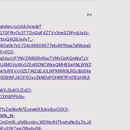
#4
yandex.ru/clck/jsredir?
.G7GFlftvOc3TTDoQgF4ZTVv3neSZWygUa4z-
bpQ4Q9JxslyT_-
j80a0k7s0.724c96809677eb46119aa7a19bea0
W5x0C0-
dqa2ducUFYNVZiRjR0RnRacTVNVGpKQmNqTzV
MVnU4MGVicWx5ZEdISDNCWkpQMHBSeXNLWWZ
Fbk1sWXVxVlZETjNZdEJULWFKMW9LRGc&b64e
uY0DBWFJ4CiF6OxvZkNDqPOHKK11Fn01DzH9Ut
QWXJSdiOUZoD1-
O3Xt6PPb9u-
d71vZw9kpN7EcewklX84rp8ojO0X3-
Mfk_iN-
mDm9t_g1s6kvpbv_WDfAvfH71rwhuNpSs7rLJ4
9FuS2KTeeZRtiyhuS8-