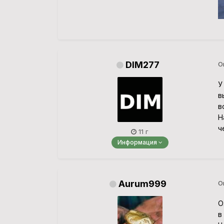
DIM277
О
У
в
в
Н
ч
11 г
Информация
Aurum999
О
О
в