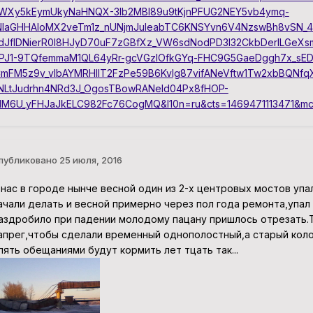
WXy5kEymUkyNaHNQX-3lb2MBl89u9tKjnPFUG2NEY5vb4ymq-
NIaGHHAloMX2veTm1z_nUNjmJuleabTC6KNSYvn6V4NzswBh8vSN_4v
dJflDNierR0I8HJyD70uF7zGBfXz_VW6sdNodPD3I32CkbDerlLGeXs
PJ1-9TQfemmaM1QL64yRr-gcVGzIOfkGYq-FHC9G5GaeDggh7x_sED
CmFM5z9v_vIbAYMRHIlT2FzPe59B6KvIg87vifANeVftw1Tw2xbBQNf
NLtJudrhn4NRd3J_OgosTBowRANeld04Px8fHOP-
dM6U_yFHJaJkELC982Fc76CogMQ&l10n=ru&cts=1469471113471&mc
публиковано
25 июля, 2016
 нас в городе нынче весной один из 2-х центровых мостов упа
ачали делать и весной примерно через пол года ремонта,упал
аздробило при падении молодому пацану пришлось отрезать.Те
апрег,чтобы сделали временный однополостный,а старый коло
пять обещаниями будут кормить лет тцать так...