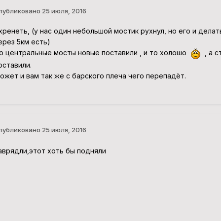
публиковано
25 июля, 2016
хренеть, (у нас один небольшой мостик рухнул, но его и делат
ерез 5км есть)
о центральные мосты новые поставили , и то холошо
, а с
оставили.
ожет и вам так же с барского плеча чего перепадёт.
публиковано
25 июля, 2016
аврядли,этот хоть бы подняли