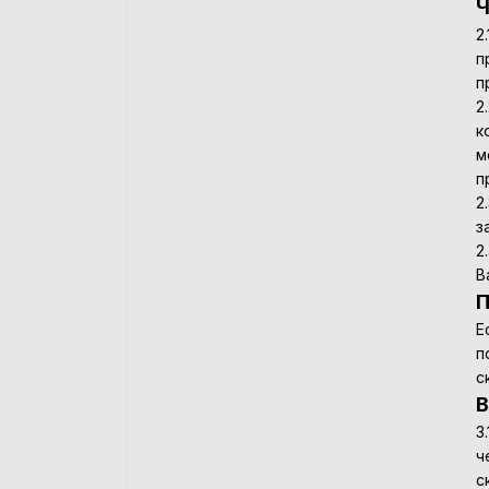
Ч
2
п
п
2
к
м
п
2
з
2
В
П
Е
п
с
В
3
ч
с