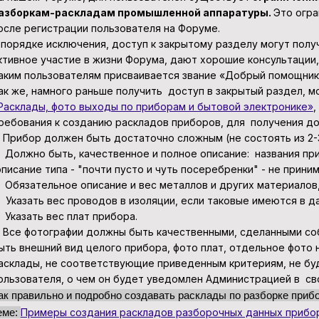
азборкам-раскладам промышленной аппаратуры.
Это огр
осле регистрации пользователя на Форуме.
 порядке исключения, доступ к закрытому разделу могут пол
ктивное участие в жизни Форума, дают хорошие консультации
аким пользователям присваивается звание «Добрый помощник»
ак же, намного раньше получить доступ в закрытый раздел, м
Расклады, фото выходы по приборам и бытовой электронике»
,
ребования к созданию раскладов приборов, для получения до
. Прибор должен быть достаточно сложным (не состоять из 2-
. Должно быть, качественное и полное описание: названия пр
описание типа - "почти пусто и чуть посеребренки" - не приним
. Обязательное описание и вес металлов и других материалов
. Указать вес проводов в изоляции, если таковые имеются в д
. Указать вес плат прибора.
. Все фотографии должны быть качественными, сделанными со
ыть внешний вид целого прибора, фото плат, отдельное фото 
асклады, не соответствующие приведенным критериям, не буд
ользователя, о чем он будет уведомлен Администрацией в сво
ак правильно и подробно создавать расклады по разборке приб
еме:
Примеры создания раскладов разборочных данных прибо