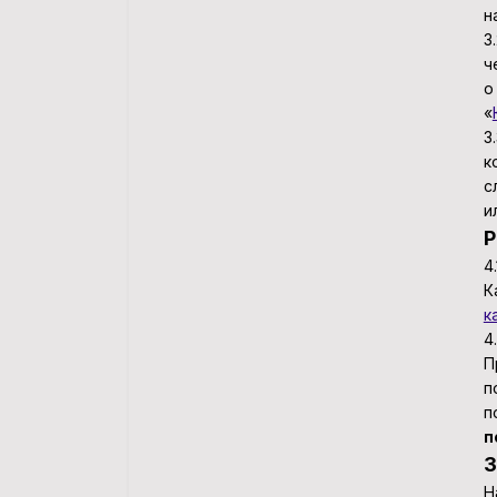
н
3
ч
о
«
3
к
с
и
Р
4
К
к
4
П
п
п
п
З
Н