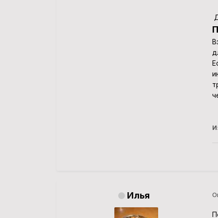
Д
П
В
д
Е
и
т
ч
И
Илья
О
П