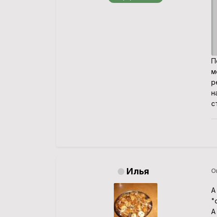
П
м
р
н
с
Илья
О
А
"
А