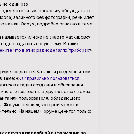
 не один раз.
 содержательным, поскольку обсуждать то,
проса, заданного без фотографии, речь идет
ю на наш Форум, подробно описано в теме:
на называется или же не знаете маркировку
 надо создавать новую тему. В таких
ените что в этих радиодеталях/приборах
»
руме создаются Каталоги разделов и тем.
в теме: «
Как правильно пользоваться
одятся в стадии создания и обновления.
нужно его повторять в других ветках-темах.
танта или пользователя, обладающего
на Форуме человек, который может в
ительно. На нашем Форуме ценится только
 доступа к подробной информации по