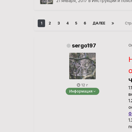
21 января, 2017
в
Инструкции и пояс
1
2
3
4
5
6
ДАЛЕЕ
Стр
sergo197
О
Ч
12 г
1
Информация
в
1
о
Ф
1
п