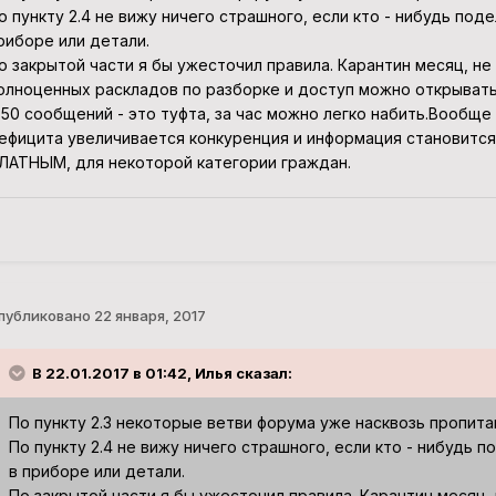
о пункту 2.4 не вижу ничего страшного, если кто - нибудь п
риборе или детали.
о закрытой части я бы ужесточил правила. Карантин месяц, не
олноценных раскладов по разборке и доступ можно открывать
 50 сообщений - это туфта, за час можно легко набить.Вообще
ефицита увеличивается конкуренция и информация становится
ЛАТНЫМ, для некоторой категории граждан.
публиковано
22 января, 2017
В 22.01.2017 в 01:42, Илья сказал:
По пункту 2.3 некоторые ветви форума уже насквозь пропита
По пункту 2.4 не вижу ничего страшного, если кто - нибуд
в приборе или детали.
По закрытой части я бы ужесточил правила. Карантин месяц,