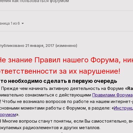
нения как пользоваться форумом
аница 1 из 6
публиковано
21 января, 2017
(изменено)
Не знание Правил нашего Форума, ни
ответственности за их нарушение!
то необходимо сделать в первую очередь
.1 Прежде чем начинать активную деятельность на Форуме «
Ra
нимательно ознакомиться с действующими
Правилами Форума
.2 Чтобы не возникало вопросов по работе на нашем интернет
сновными моментами работы с Форумом, в разделе: «
Инструкц
орумом
».
.3 Многие вопросы станут понятны, если Вы самостоятельно, 
окупаемых радиоэлементов и других металлов.