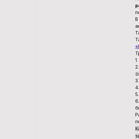
р
п
В
а
Т
Т
«
Т
1
2
(
3
4
5
6
б
Р
п
К
т