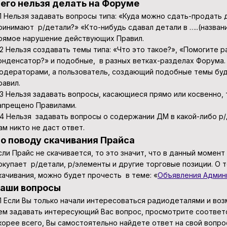
его нельзя делать на Форуме
.1 Нельзя задавать вопросы типа: «Куда можно сдать-продать
ринимают р/детали?» «Кто-нибудь сдавал детали в …..(назва
рямое нарушение действующих Правил.
.2 Нельзя создавать темы типа: «Что это такое?», «Помогите 
онденсатор?» и подобные, в разных ветках-разделах Форума.
одераторами, а пользователь, создающий подобные темы буд
равил.
.3 Нельзя задавать вопросы, касающиеся прямо или косвенно,
апрещено Правилами.
.4 Нельзя задавать вопросы о содержании ДМ в какой-либо р
ам никто не даст ответ.
о поводу скачивания Прайса
сли Прайс не скачивается, то это значит, что в данный момент
окупает р/детали, р/элементы и другие торговые позиции. О 
качивания, можно будет прочесть в теме: «
Объявления Админ
аши вопросы
.1 Если Вы только начали интересоваться радиодеталями и в
ем задавать интересующий Вас вопрос, просмотрите соответ
корее всего, Вы самостоятельно найдете ответ на свой вопро