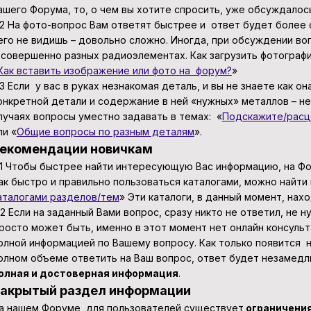
ашего Форума, то, о чем вы хотите спросить, уже обсуждалось
.2 На фото-вопрос Вам ответят быстрее и ответ будет более
его не видишь – довольно сложно. Иногда, при обсуждении во
 совершенно разных радиоэлементах. Как загрузить фотографи
Как вставить изображение или фото на форум?
»
.3 Если у вас в руках незнакомая деталь, и вы не знаете как о
онкретной детали и содержание в ней «нужных» металлов – не
лучаях вопросы уместно задавать в темах: «
Подскажите/расц
ли «
Общие вопросы по разным деталям
».
екомендации новичкам
.1 Чтобы быстрее найти интересующую Вас информацию, на Фо
ак быстро и правильно пользоваться каталогами, можно найти 
аталогами разделов/тем
» Эти каталоги, в данный момент, нах
.2 Если на заданный Вами вопрос, сразу никто не ответил, не 
росто может быть, именно в этот момент нет онлайн консуль
олной информацией по Вашему вопросу. Как только появится 
олном объеме ответить на Ваш вопрос, ответ будет незамедл
олная и достоверная информация
.
акрытый раздел информации
а нашем Форуме, для пользователей существует
ограничения