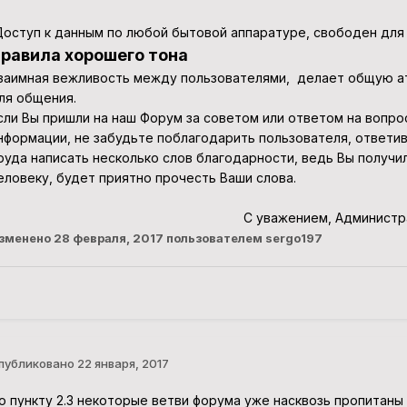
оступ к данным по любой бытовой аппаратуре, свободен для
равила хорошего тона
заимная вежливость между пользователями, делает общую а
ля общения.
сли Вы пришли на наш Форум за советом или ответом на вопро
нформации, не забудьте поблагодарить пользователя, ответив
руда написать несколько слов благодарности, ведь Вы получил
еловеку, будет приятно прочесть Ваши слова.
С уважением, Администр
зменено
28 февраля, 2017
пользователем sergo197
публиковано
22 января, 2017
о пункту 2.3 некоторые ветви форума уже насквозь пропитаны 