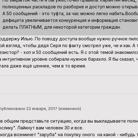
полноценных раскладов по разборке и доступ можно открыв
А 50 сообщений - это туфта, за час можно легко набить.Вооб
дефицита увеличивается конкуренция и информация станови
делать ПЛАТНЫМ, для некоторой категории граждан.
оддержу Илью. По поводу доступа вообще нужно ручное пило
ой взгляд, чтобы дядя Серя по факту смотрел уже, че и как. А 
езистор? - хоп и 50 сообщений есть. Я с этой темой знакомился
а интуитивном уровне собирали нужное барахло. Я бы сказал,
тала даже ещё ценнее, чем в то время.
публиковано
22 января, 2017
(изменено)
 в общем представьте ситуацию, когда вы выкладываете полн
ослику". Лайкнут вам человек 30 и все.
 когда возникнет "заруба" на покупку оного на какой - нибудь