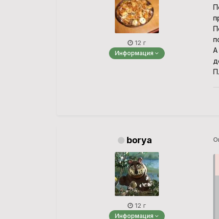
П
п
П
п
12 г
А
Информация
д
П
borya
О
12 г
Информация