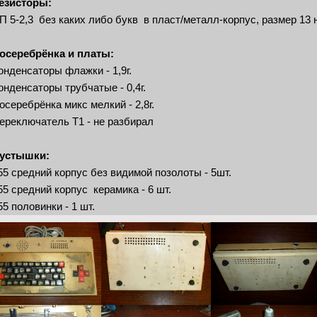
езисторы:
П 5-2,3 без каких либо букв в пласт/металл-корпус, размер 13 н
осеребрёнка и платы:
онденсаторы флажки - 1,9г.
онденсаторы трубчатые - 0,4г.
осеребрёнка микс мелкий - 2,8г.
ереключатель Т1 - не разбирал
устышки:
55 средний корпус без видимой позолоты - 5шт.
55 средний корпус керамика - 6 шт.
55 половинки - 1 шт.