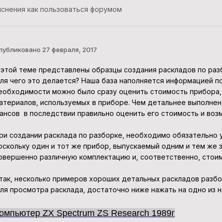
яснения как пользоваться форумом
публиковано
27 февраля, 2017
 этой теме представлены образцы создания раскладов по ра
ля чего это делается? Наша база наполняется информацией по
еобходимости можно было сразу оценить стоимость прибора,
атериалов, используемых в приборе. Чем детальнее выполнен
ансов в последствии правильно оценить его стоимость и воз
ри создании расклада по разборке, необходимо обязательно у
оскольку один и тот же прибор, выпускаемый одним и тем же 
овершенно различную комплектацию и, соответственно, стоим
так, несколько примеров хороших детальных раскладов разбо
ля просмотра расклада, достаточно ниже нажать на одно из н
омпьютер ZX Spectrum ZS Research 1989г