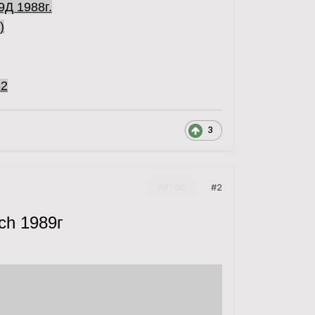
9Д 1988г.
)
82
3
#2
Автор
ch 1989г