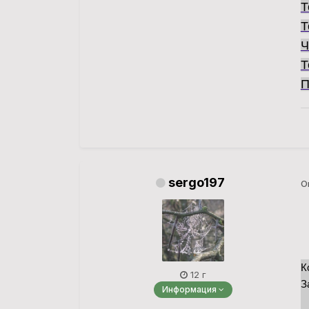
Т
Т
Ч
Т
П
sergo197
О
К
12 г
З
Информация