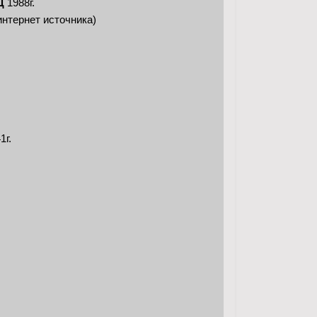
Д
1988г.
интернет источника)
1г.