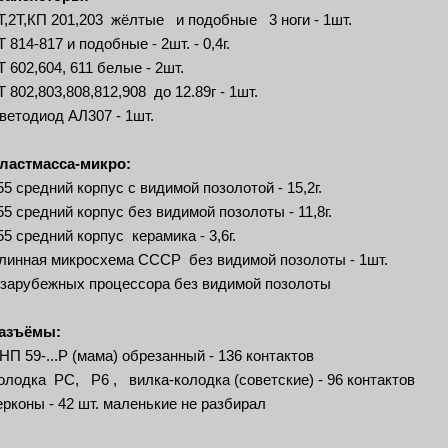
Т,2Т,КП 201,203 жёлтые и подобные 3 ноги - 1шт.
Т 814-817 и подобные - 2шт. - 0,4г.
Т 602,604, 611 белые - 2шт.
Т 802,803,808,812,908 до 12.89г - 1шт.
ветодиод АЛ307 - 1шт.
ластмасса-микро:
55 средний корпус с видимой позолотой - 15,2г.
55 средний корпус без видимой позолоты - 11,8г.
55 средний корпус керамика - 3,6г.
линная микросхема СССР без видимой позолоты - 1шт.
 зарубежных процессора без видимой позолоты
азъёмы:
НП 59-...Р (мама) обрезанный - 136 контактов
олодка РС, Р6 , вилка-колодка (советские) - 96 контактов
ерконы - 42 шт. маленькие не разбирал