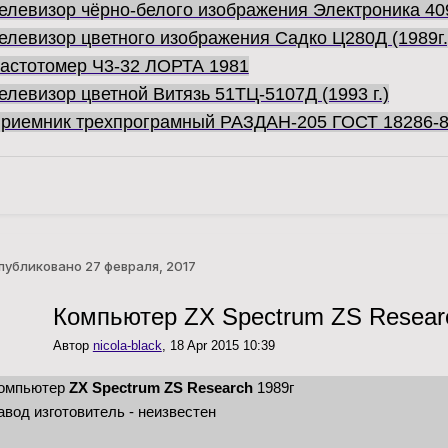
елевизор чёрно-белого изображения Электроника 40
елевизор цветного изображения Садко Ц280Д (1989г.
астотомер Ч3-32 ЛОРТА 1981
елевизор цветной Витязь 51ТЦ-5107Д (1993 г.)
риемник трехпрограмный РАЗДАН-205 ГОСТ 18286-
публиковано
27 февраля, 2017
Компьютер ZX Spectrum ZS Resear
Автор
nicola-black
,
18 Apr 2015 10:39
омпьютер
ZX Spectrum ZS Research
1989г
авод изготовитель - неизвестен