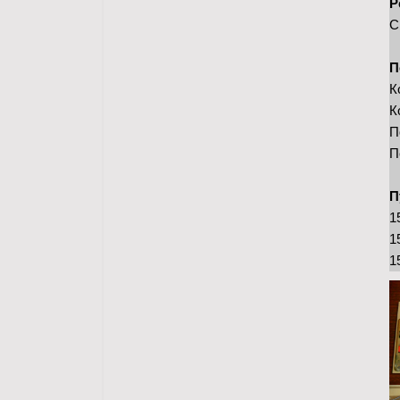
Р
С
П
К
К
П
П
П
1
1
1