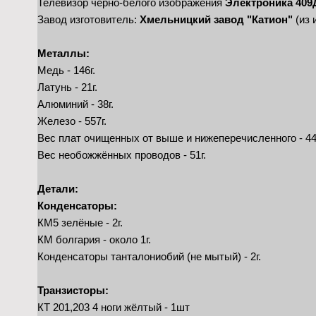
Телевизор чёрно-белого изображения
Электроника 409
Завод изготовитель:
Хмельницкий завод "Катион"
(из 
Металлы:
Медь - 146г.
Латунь - 21г.
Алюминий - 38г.
Железо - 557г.
Вес плат очищенных от выше и нижеперечисленного - 44
Вес необожжённых проводов - 51г.
Детали:
Конденсаторы:
КМ5 зелёные - 2г.
КМ болгария - около 1г.
Конденсаторы танталониобий (не мытый) - 2г.
Транзисторы:
КТ 201,203 4 ноги жёлтый - 1шт