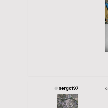
sergo197
О