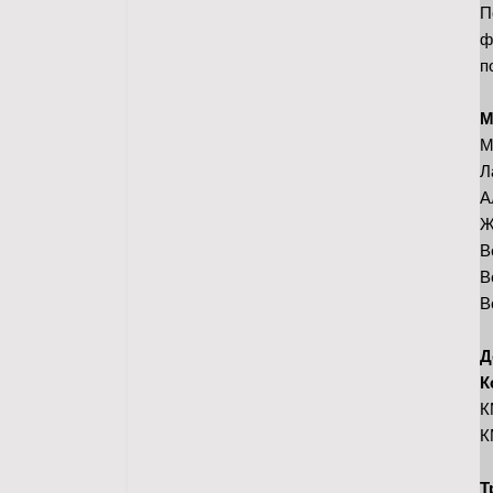
П
ф
п
М
М
Л
А
Ж
В
В
В
Д
К
К
К
Т