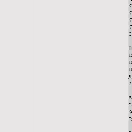
К
К
К
К
С
П
1
1
1
Д
2
Р
С
К
Г