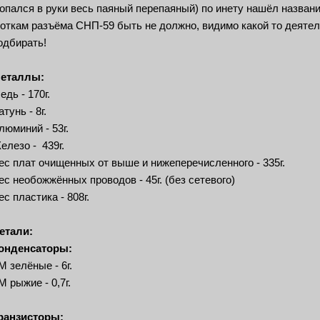
опался в руки весь паяный перепаяный) по инету нашёл названи
откам разъёма СНП-59 быть не должно, видимо какой то деятел
одбирать!
еталлы:
едь - 170г.
атунь - 8г.
люминий - 53г.
елезо - 439г.
ес плат очищенных от выше и нижеперечисленного - 335г.
ес необожжённых проводов - 45г. (без сетевого)
ес пластика - 808г.
етали:
онденсаторы:
М зелёные - 6г.
М рыжие - 0,7г.
ранзисторы: