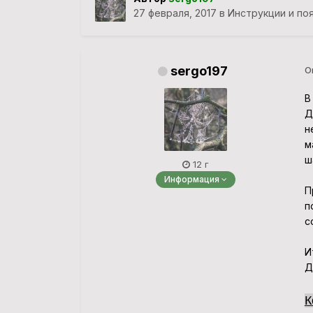
27 февраля, 2017
в
Инструкции и по
sergo197
О
В
Д
н
м
ш
12 г
Информация
П
п
с
И
Д
К