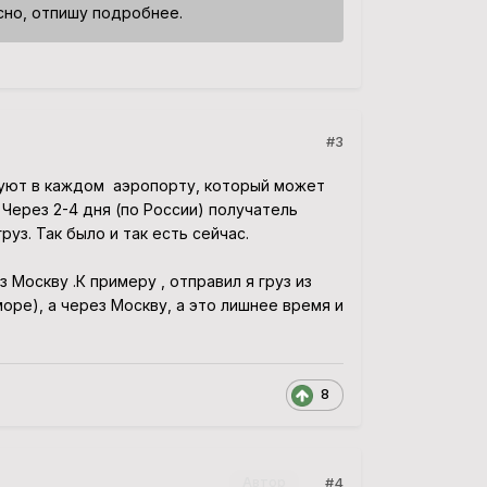
сно, отпишу подробнее.
#3
вуют в каждом аэропорту, который может
 Через 2-4 дня (по России) получатель
руз. Так было и так есть сейчас.
з Москву .К примеру , отправил я груз из
море), а через Москву, а это лишнее время и
8
#4
Автор