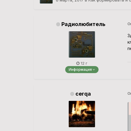
Радиолюбитель
О
З
к
п
12 г
Информация
cerqa
О