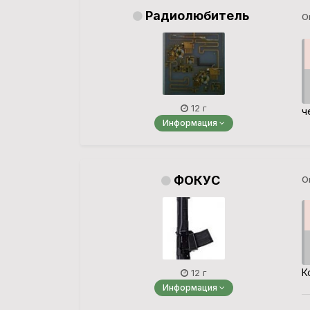
Радиолюбитель
О
12 г
ч
Информация
ФОКУС
О
К
12 г
Информация