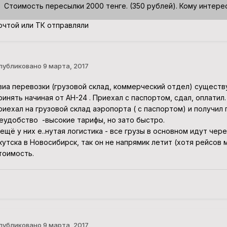
Стоимость пересылки 2000 тенге. (350 рублей). Кому интере
очтой или ТК отправляли
публиковано
9 марта, 2017
виа перевозки (грузовой склад, коммерческий отдел) сущест
ринять начиная от АН-24 . Приехал с паспортом, сдал, оплатил.
риехал на грузовой склад аэропорта ( с паспортом) и получил г
еудобство -высокие тарифы, но зато быстро.
 ещё у них е..нутая логистика - все грузы в основном идут чере
кутска в Новосибирск, так он не напрямик летит (хотя рейсов 
тоимость.
публиковано
9 марта, 2017