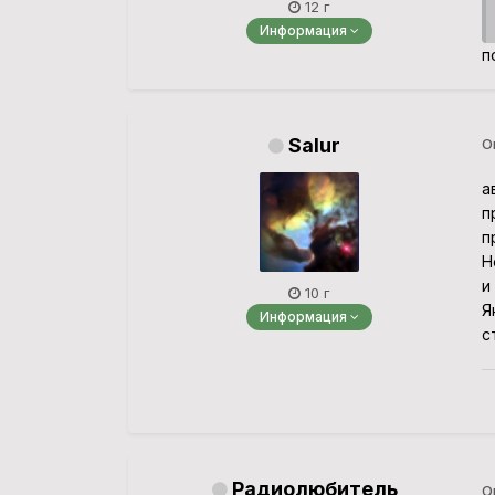
12 г
Информация
п
Salur
О
а
п
п
Н
и
10 г
Я
Информация
с
Радиолюбитель
О