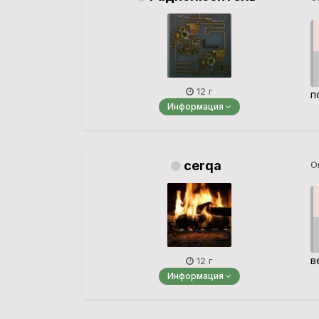
12 г
п
Информация
cerqa
О
в
12 г
Информация