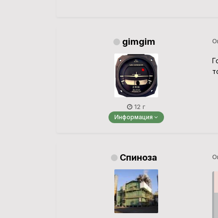
gimgim
О
Г
т
12 г
Информация
Спиноза
О