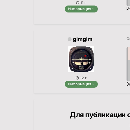
11 г
И
Информация
gimgim
О
12 г
З
Информация
Для публикации 