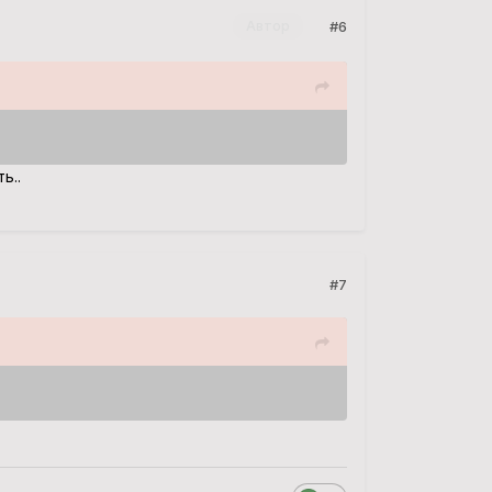
#6
Автор
ь..
#7