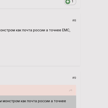
1
#8
монстром как почта россии а точнее ЕМС,
#9
им монстром как почта россии а точнее