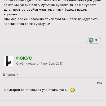
Телка неплохая,но бесит меня эта мода силиконом губы дуть-
за это минус ей=)Как в мультике русалка,такая же губасто-
дутая поет-оставайся мальчик с нами-будешь нашим
королем...
Они мне все ее напоминают,как губятины свои понадувают и
все,как одна ходят губадувы=)
3
ФОКУС
Опубликовано
14 ноября, 2017
Город:
*
#14
Я смотрел ее видос,как увеличить губы...