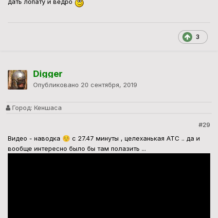
дать лопату и ведро
3
Digger
Опубликовано
20 сентября, 2019
Город:
Кеншаса
#29
Видео - наводка
с 27.47 минуты , целеханькая АТС .. да и
☺️
вообще интересно было бы там полазить ...