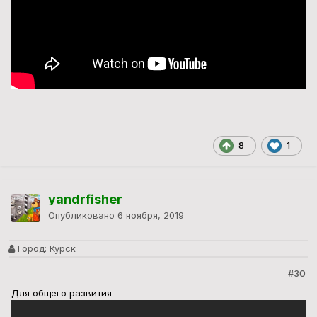
8
1
yandrfisher
Опубликовано
6 ноября, 2019
Город:
Курск
#30
Для общего развития