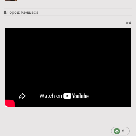
Город:
Кеншаса
#4
5