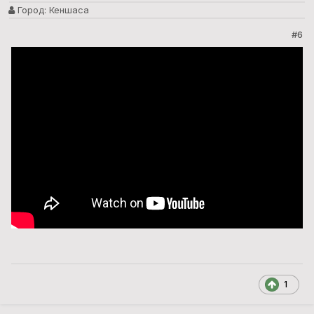
Город:
Кеншаса
#6
1