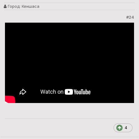
Город:
Кеншаса
#24
4