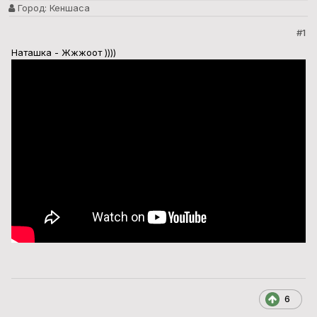
Город:
Кеншаса
#1
Наташка - Жжжоот ))))
6