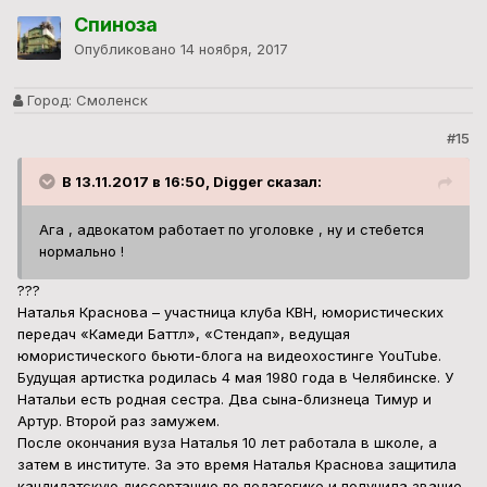
Спиноза
Опубликовано
14 ноября, 2017
Город:
Смоленск
#15
В 13.11.2017 в 16:50, Digger сказал:
Ага , адвокатом работает по уголовке , ну и стебется
нормально !
???
Наталья Краснова – участница клуба КВН, юмористических
передач «Камеди Баттл», «Стендап», ведущая
юмористического бьюти-блога на видеохостинге YouTube.
Будущая артистка родилась 4 мая 1980 года в Челябинске. У
Натальи есть родная сестра. Два сына-близнеца Тимур и
Артур. Второй раз замужем.
После окончания вуза Наталья 10 лет работала в школе, а
затем в институте. За это время Наталья Краснова защитила
кандидатскую диссертацию по педагогике и получила звание