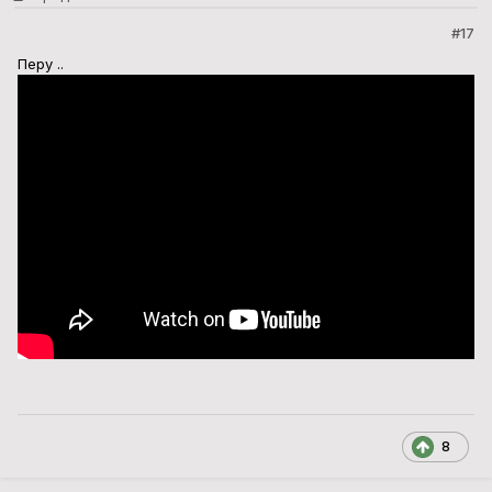
#17
Перу ..
8