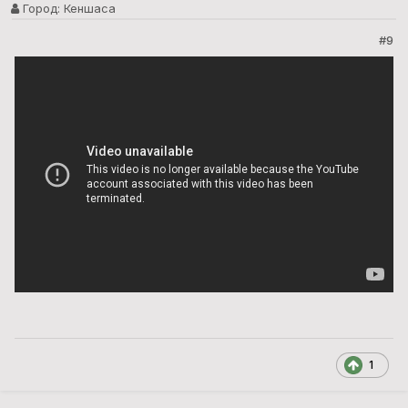
Город:
Кеншаса
#9
1