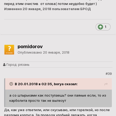
перед этим очистив от олова( потом неудобно будет )
Изменено
20 января, 2018
пользователем БРОД
1
pomidorov
Опубликовано
20 января, 2018
Город:
рязань
#39
В 20.01.2018 в 02:35, borya сказал:
а со штырьками как поступаешь? они паяные если, то из
карболита просто так не вылезут
Да, как уже ответили, или скусываю, или горелкой, но после
разлома корпуса. За провода удобней держать, когда