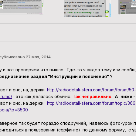
публиковано
27 мая, 2014
у и вот проверяем что вышло. Где-то я видел тему или соо
редназначен раздел "Инструкции и пояснения" ?
 вот и оно, на, держи
http://radiodetali-sfera.com/forum/forum/50-
orumo/
это как делалось обычно.
Так неправильно
.
А
ниже -
 вот и оно, на держи
http://radiodetali-sfera.com/forum/topic/36
-poia/?p=8500
аверное так будет гораздо сподручней, надеюсь фото-урок п
ригодиться в пользовании (серфинге) по данному форуму, с 