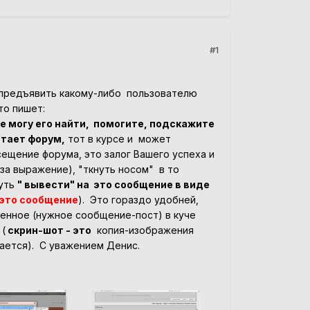
#1
 предъявить какому-либо пользователю
то пишет:
е могу его найти, помогите, подскажите
итает форум,
тот в курсе и может
ещение форума, это залог Вашего успеха и
 за выражение), "ткнуть носом" в то
нуть
" вывести" на это сообщение в виде
 это сообщение
). Это гораздо удобней,
ленное (нужное сообщение-пост) в куче
(
скрин-шот - это
копия-изображения
ается). С уважением Денис.