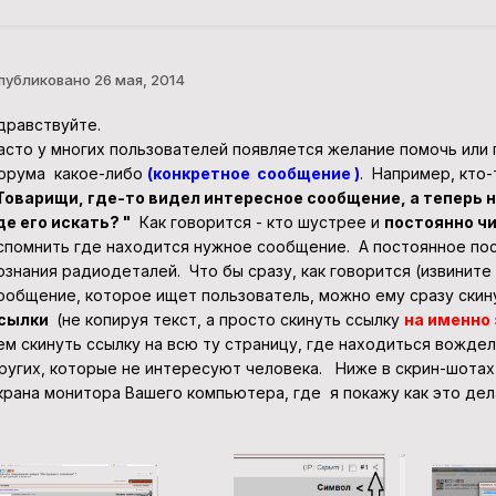
публиковано
26 мая, 2014
дравствуйте.
асто у многих пользователей появляется желание помочь или
орума какое-либо
(конкретное сообщение )
. Например, кто-
Товарищи, где-то видел интересное сообщение, а теперь н
де его искать? "
Как говорится - кто шустрее и
постоянно ч
спомнить где находится нужное сообщение. А постоянное пос
ознания радиодеталей. Что бы сразу, как говорится (извините
ообщение, которое ищет пользователь, можно ему сразу ски
сылки
(не копируя текст, а просто скинуть ссылку
на именно
ем скинуть ссылку на всю ту страницу, где находиться вожде
ругих, которые не интересуют человека. Ниже в скрин-шотах 
крана монитора Вашего компьютера, где я покажу как это дел