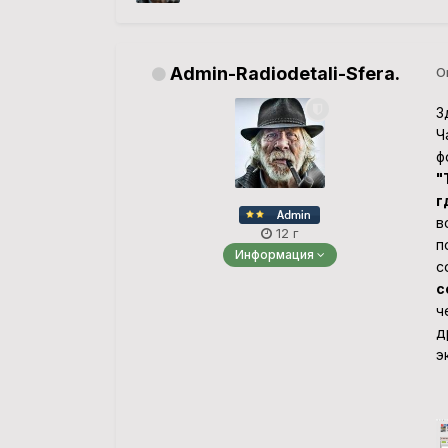
Admin-Radiodetali-Sfera.
О
З
Ч
ф
"
г
в
12 г
п
Информация
с
с
ч
д
э