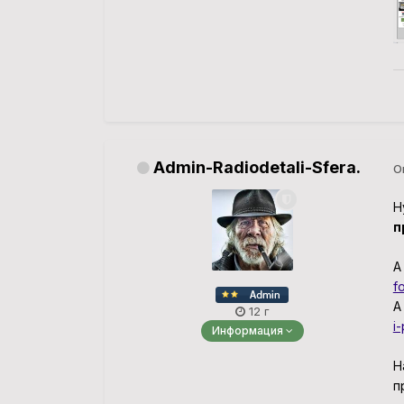
Admin-Radiodetali-Sfera.
О
Н
п
А
f
А
12 г
i
Информация
Н
п