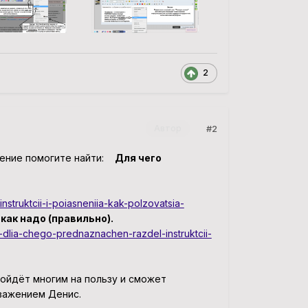
2
#2
Автор
бщение помогите найти:
Для чего
instruktcii-i-poiasneniia-kak-polzovatsia-
 как надо (правильно).
6-dlia-chego-prednaznachen-razdel-instruktcii-
ойдёт многим на пользу и сможет
уважением Денис.