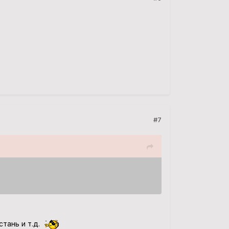
#7
стань и т.д.