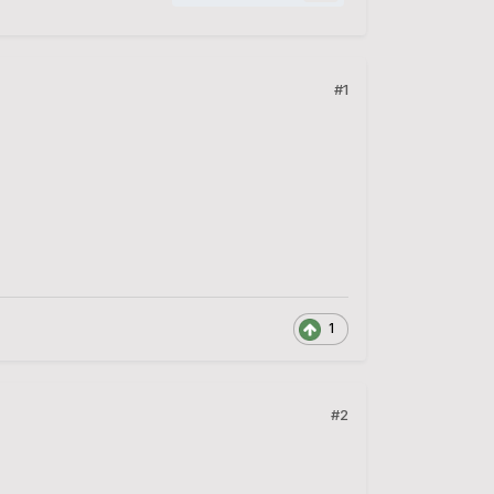
#1
1
#2