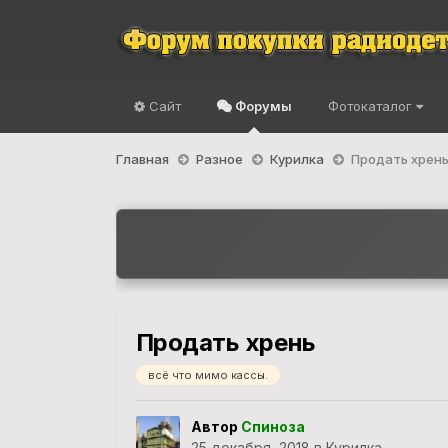
Сайт
Форумы
Фотокаталог
Главная
Разное
Курилка
Продать хрен
Продать хрень
всё что мимо кассы.
Автор
Спиноза
25 декабря, 2018
в
Курилка