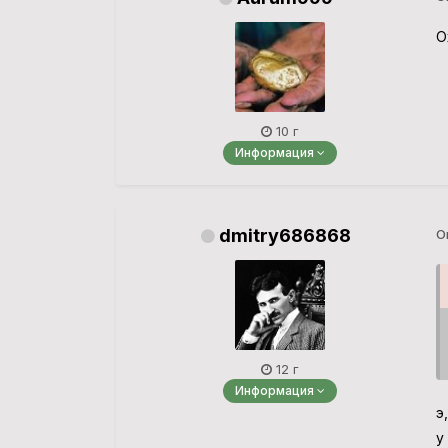
О
10 г
Информация
dmitry686868
О
12 г
Информация
э,
у