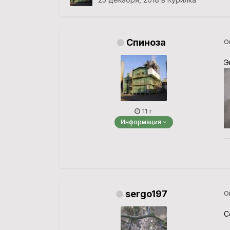
Спиноза
О
Э
11 г
Информация
sergo197
О
С