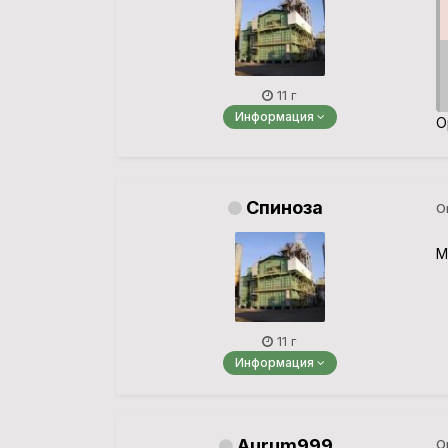
11 г
Информация
О
Спиноза
О
М
11 г
Информация
Aurum999
О