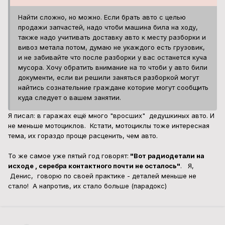
Найти сложно, но можно. Если брать авто с целью
продажи запчастей, надо чтоби машина била на ходу,
также надо учитивать доставку авто к месту разборки и
вивоз метала потом, думаю не укаждого есть грузовик,
и не забивайте что после разборки у вас останется куча
мусора. Хочу обратить внимание на то чтоби у авто били
документи, если ви решили заняться разборкой могут
найтись сознательние граждане которие могут сообщить
куда следует о вашем занятии.
Я писал: в гаражах ещё много "вросших" дедушкиных авто. И
не меньше мотоциклов. Кстати, мотоциклы тоже интересная
тема, их гораздо проще расценить, чем авто.
То же самое уже пятый год говорят:
"Вот радиодетали на
исходе , серебра контактного почти не осталось"
. Я,
Денис, говорю по своей практике - деталей меньше не
стало! А напротив, их стало больше (парадокс)