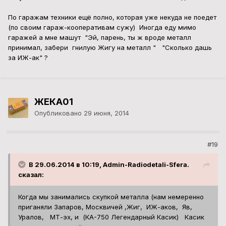
По гаражам техники ещё полно, которая уже некуда не поедет
(по своим гараж-кооперативам сужу) Иногда еду мимо
гаражей а мне машут "Эй, парень, ты ж вроде металл
принимал, забери гнилую Жигу на металл " "Сколько дашь
за ИЖ-ак" ?
ЖЕКА01
Опубликовано
29 июня, 2014
#19
В 29.06.2014 в 10:19, Admin-Radiodetali-Sfera.
сказал:
Когда мы занимались скупкой металла (нам немеренно
приганяли Запаров, Москвичей ,Жиг, ИЖ-аков, Яв,
Уралов, МТ-эх, и (КА-750 Легендарный Касик) Касик