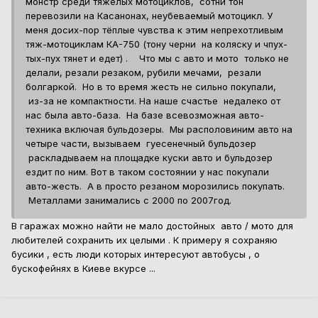
монстр среди тяжёлых мотоциклов, сотни тон
перевозили на Касанонах, неубеваемый мотоцикл. У
меня досих-пор тёплые чувства к этим непрехотливым
тяж-мотоциклам КА-750 (тону черни на коляску и чпух-
тых-пух тянет и едет) . Что мы с авто и мото только не
делали, резали резаком, рубили мечами, резали
болгаркой. Но в то время жесть не сильно покупали,
из-за не компактности. На наше счастье недалеко от
нас была авто-база. На базе всевозможная авто-
техника включая бульдозеры. Мы располовиним авто на
четыре части, вызываем гуесенечный бульдозер
раскладываем на площадке куски авто и бульдозер
ездит по ним. Вот в таком состоянии у нас покупали
авто-жесть. А в просто резаном морозились покупать.
Металлами занимались с 2000 по 2007год.
В гаражах можно найти не мало достойных авто / мото для
любителей сохранить их целыми . К примеру я сохраняю
бусики , есть люди которых интересуют автобусы , о
бускофейнях в Киеве вкурсе ...