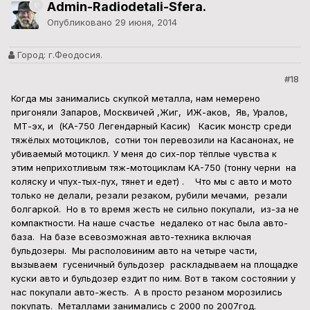
Admin-Radiodetali-Sfera.
Опубликовано
29 июня, 2014
Город:
г.Феодосия.
#18
Когда мы занимались скупкой металла, нам немерено
пригоняли Запаров, Москвичей ,Жиг, ИЖ-аков, Яв, Уралов,
МТ-эх, и (КА-750 Легендарный Касик) Касик монстр среди
тяжёлых мотоциклов, сотни тон перевозили на Касанонах, не
убиваемый мотоцикл. У меня до сих-пор тёплые чувства к
этим неприхотливым тяж-мотоциклам КА-750 (тонну черни на
коляску и чпух-тых-пух, тянет и едет) . Что мы с авто и мото
только не делали, резали резаком, рубили мечами, резали
болгаркой. Но в то время жесть не сильно покупали, из-за не
компактности. На наше счастье недалеко от нас была авто-
база. На базе всевозможная авто-техника включая
бульдозеры. Мы располовиним авто на четыре части,
вызываем гусеничный бульдозер раскладываем на площадке
куски авто и бульдозер ездит по ним. Вот в таком состоянии у
нас покупали авто-жесть. А в просто резаном морозились
покупать. Металлами занимались с 2000 по 2007год.