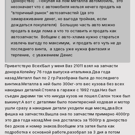
(донорство) . Покупая на лом металла автомобиль, это
неозначает что с автомобиля нельзя нечего продать на
"вторичный рынок" автозапчастей (да это
замараживание денег, но выгода тройная, если
дождаться покупателя) Большую часть авто можно
продать в виде лома а что то оставить и продать как
автозапчасти. Вобщем с авто-хлама нужно стараться
извлечь выгоду по максимум, и продать его чуть не до
последнего винта, а здесь уже нужна фантазия и
терпение, c уважением Денис
Приветствую Всех!Был у меня Ваз 21011 взял на запчасти
донора.Копейку 76 года выпуска-итальянка.Два года
назад.Металл был по 2 гр.Разобрана была до последнего
винтика.Металла в ней было 300кг-это вес кузова без всех
накидных деталей.Стояла в гараже с 1992 года.Низ был
съеден дырами так что никуда кузов не пошел.Салон тоже был
выкинут.А вот с деталями было поинтересней ходовая и мотор
ушли сразу а накидные детали уходили еще месяц,два.Вся
фишка на запчастях.Вышла она по запчастям примерно 4000гр
это два года назад.Мне она досталась за 1500гр в донорство
без доков и номер знаков.Вообщем эта затея была как
подроботка к основной работе,разобрал за 3 дня а потом