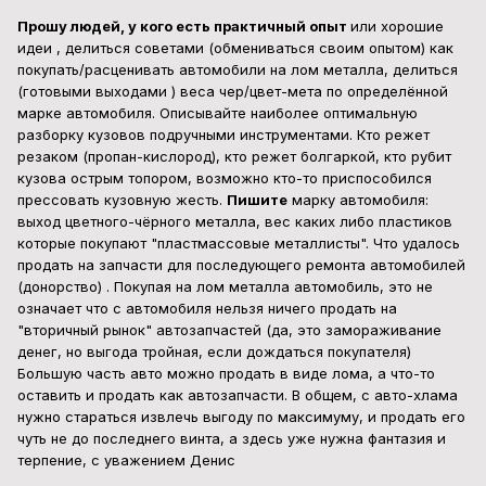
Прошу людей, у кого есть практичный опыт
или хорошие
идеи , делиться советами (обмениваться своим опытом) как
покупать/расценивать автомобили на лом металла, делиться
(готовыми выходами ) веса чер/цвет-мета по определённой
марке автомобиля. Описывайте наиболее оптимальную
разборку кузовов подручными инструментами. Кто режет
резаком (пропан-кислород), кто режет болгаркой, кто рубит
кузова острым топором, возможно кто-то приспособился
прессовать кузовную жесть.
Пишите
марку автомобиля:
выход цветного-чёрного металла, вес каких либо пластиков
которые покупают "пластмассовые металлисты". Что удалось
продать на запчасти для последующего ремонта автомобилей
(донорство) . Покупая на лом металла автомобиль, это не
означает что с автомобиля нельзя ничего продать на
"вторичный рынок" автозапчастей (да, это замораживание
денег, но выгода тройная, если дождаться покупателя)
Большую часть авто можно продать в виде лома, а что-то
оставить и продать как автозапчасти. В общем, с авто-хлама
нужно стараться извлечь выгоду по максимуму, и продать его
чуть не до последнего винта, а здесь уже нужна фантазия и
терпение, c уважением Денис