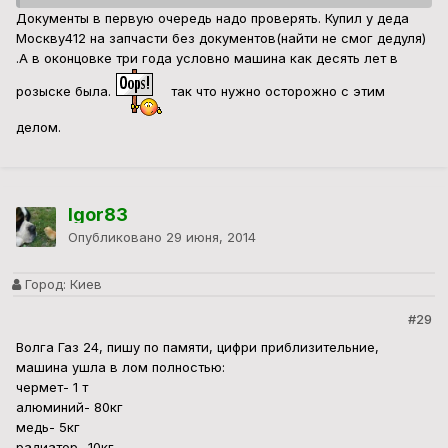
Документы в первую очередь надо проверять. Купил у деда
Москву412 на запчасти без документов(найти не смог дедуля)
.А в оконцовке три года условно машина как десять лет в
розыске была.
так что нужно осторожно с этим
делом.
Igor83
Опубликовано
29 июня, 2014
Город:
Киев
#29
Волга Газ 24, пишу по памяти, цифри приблизительние,
машина ушла в лом полностью:
чермет- 1 т
алюминий- 80кг
медь- 5кг
радиатор- 10кг