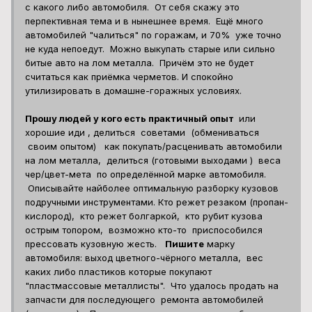
с какого либо автомобиля. От себя скажу это
перпективная тема и в нынешнее время. Ещё много
автомобилей "чалиться" по горажам, и 70% уже точно
не куда непоедут. Можно выкупать старые или сильно
битые авто на лом металла. Причём это не будет
считаться как приёмка черметов. И спокойно
утилизировать в домашне-горажных условиях.
Прошу людей у кого есть практичный опыт
или
хорошие иди , делиться советами (обмениваться
своим опытом) как покупать/расценивать автомобили
на лом металла, делиться (готовыми выходами ) веса
чер/цвет-мета по определённой марке автомобиля.
Описывайте найболее оптимальную разборку кузовов
подручными инструментами. Кто режет резаком (пропан-
кислород), кто режет болгаркой, кто рубит кузова
острым топором, возможно кто-то приспособился
прессовать кузовную жесть.
Пишите
марку
автомобиля: выход цветного-чёрного металла, вес
каких либо пластиков которые покупают
"пластмассовые металлисты". Что удалось продать на
запчасти для последующего ремонта автомобилей