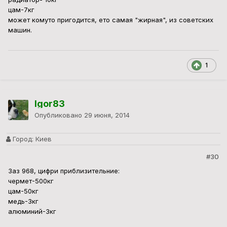
цам-7кг
может комуто пригодится, ето самая "жирная", из советских
машин.
1
Igor83
Опубликовано
29 июня, 2014
Город:
Киев
#30
Заз 968, цифри приблизительние:
чермет-500кг
цам-50кг
медь-3кг
алюминий-3кг