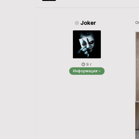
Joker
О
9 г
Информация