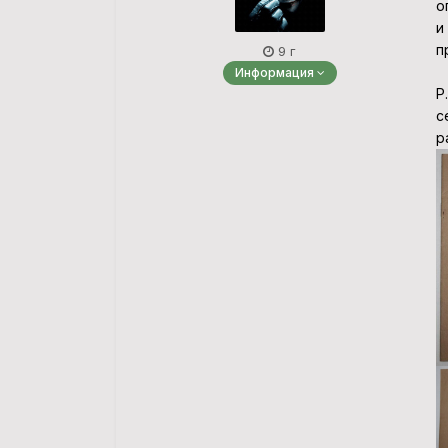
о
и
п
9 г
Информация
P
с
р