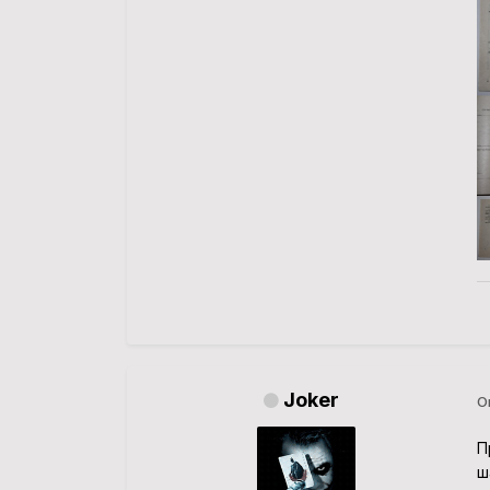
Joker
О
П
ш