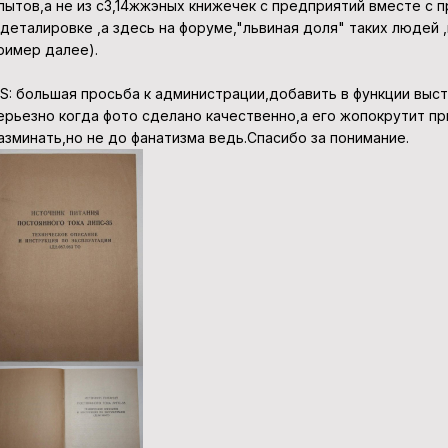
пытов,а не из с3,14жжэных книжечек с предприятий вместе с 
 деталировке ,а здесь на форуме,"львиная доля" таких людей
ример далее).
.S: большая просьба к администрации,добавить в функции выс
ерьезно когда фото сделано качественно,а его жопокрутит п
азминать,но не до фанатизма ведь.Спасибо за понимание.