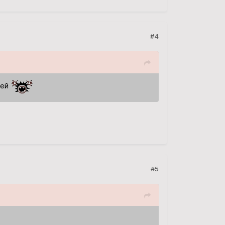
#4
лей
#5