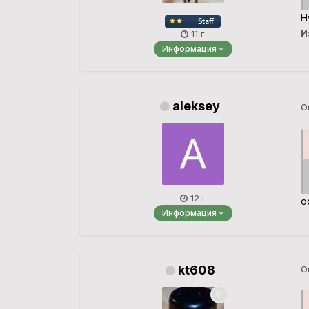
Н
И
11 г
Информация
aleksey
О
12 г
о
Информация
kt608
О