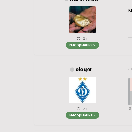
М
10 г
Информация
oleger
О
Я
12 г
Информация