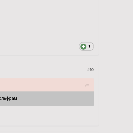
1
#10
фольфрам