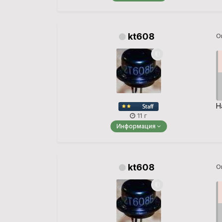
kt608
О
Н
11 г
Информация
kt608
О