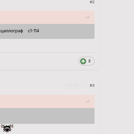
#2
иллограф с1-114
2
#3
Автор
й