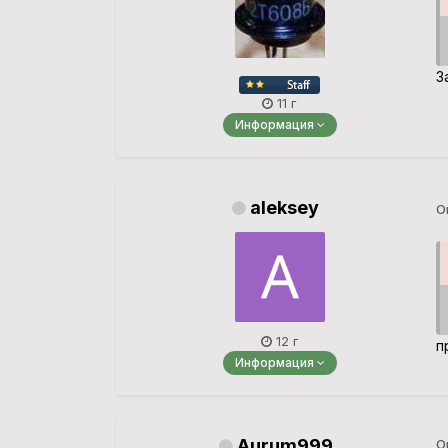
З
11 г
Информация
aleksey
О
12 г
п
Информация
Aurum999
О