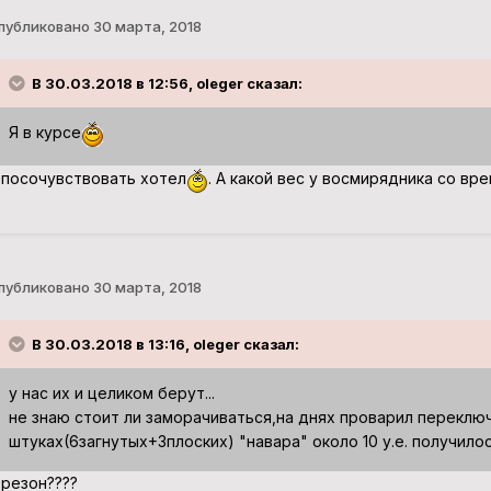
публиковано
30 марта, 2018
В 30.03.2018 в 12:56, oleger сказал:
Я в курсе
 посочувствовать хотел
. А какой вес у восмирядника со в
публиковано
30 марта, 2018
В 30.03.2018 в 13:16, oleger сказал:
у нас их и целиком берут...
не знаю стоит ли заморачиваться,на днях проварил переключа
штуках(6загнутых+3плоских) "навара" около 10 у.е. получилось
 резон????