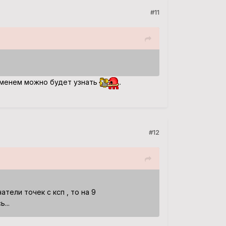
#11
ременем можно будет узнать
.
#12
тели точек с ксп , то на 9
...