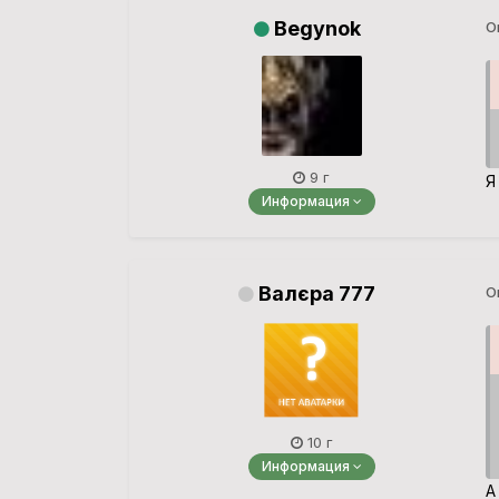
Begynok
О
9 г
Я
Информация
Валєра 777
О
10 г
Информация
А