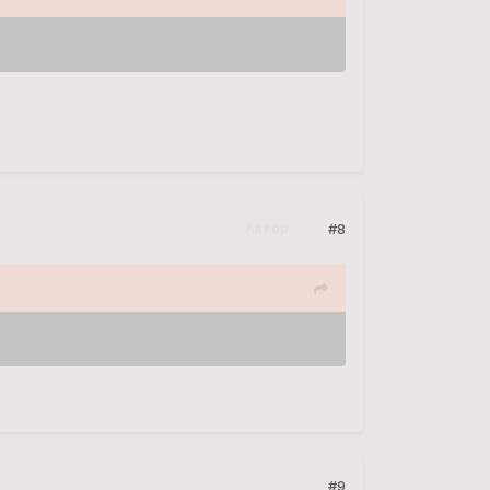
#8
Автор
#9