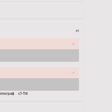
#1
лограф с1-114