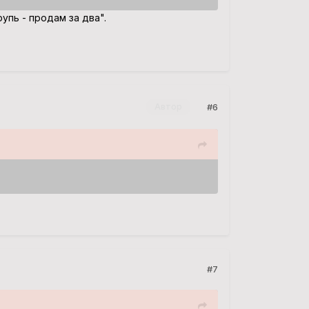
рупь - продам за два".
#6
Автор
#7