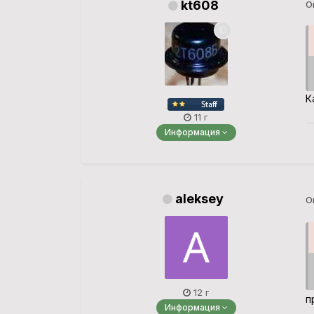
kt608
О
К
11 г
Информация
aleksey
О
12 г
п
Информация