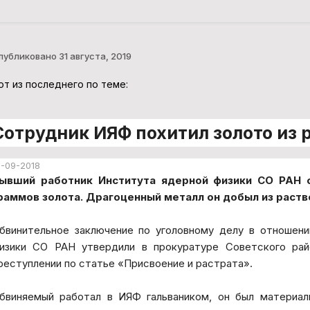
публиковано
31 августа, 2019
от из последнего по теме:
Сотрудник ИЯФ похитил золото из 
1-09-2018
ывший работник Института ядерной физики СО РАН о
раммов золота. Драгоценный металл он добыл из раств
бвинительное заключение по уголовному делу в отношен
изики СО РАН утвердили в прокуратуре Советского рай
реступлении по статье «Присвоение и растрата».
бвиняемый работал в ИЯФ гальваником, он был материа