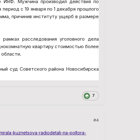
е ИЯФ. Мужчина производил действия по
 период с 19 января по 1 декабря прошлого
амма, причинив институту ущерб в размере
 рамках расследования уголовного дела
днокомнатную квартиру стоимостью более
 области.
ный суд Советского района Новосибирска
7
#4
irala-kuznetsova-radiodetali-na-poltora-