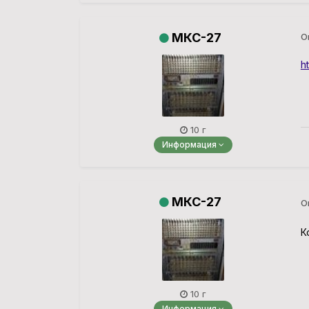
МКС-27
О
h
10 г
Информация
МКС-27
О
К
10 г
Информация