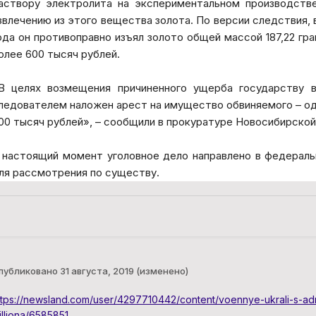
аствору электролита на экспериментальном производств
звлечению из этого вещества золота. По версии следствия, в
ода он противоправно изъял золото общей массой 187,22 гр
олее 600 тысяч рублей.
В целях возмещения причиненного ущерба государству в
ледователем наложен арест на имущество обвиняемого – о
00 тысяч рублей», – сообщили в прокуратуре Новосибирской
 настоящий момент уголовное дело направлено в федераль
ля рассмотрения по существу.
публиковано
31 августа, 2019
(изменено)
ttps://newsland.com/user/4297710442/content/voennye-ukrali-s-adm
illiona/6585851