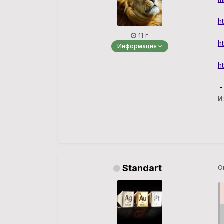
h
11 г
h
Информация
h
-
И
Standart
О