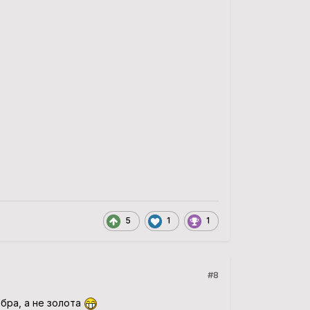
5
1
1
#8
ебра, а не золота