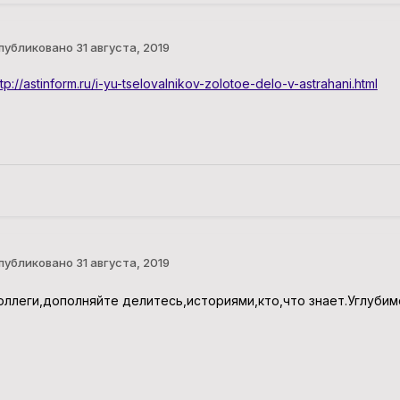
публиковано
31 августа, 2019
ttp://astinform.ru/i-yu-tselovalnikov-zolotoe-delo-v-astrahani.html
публиковано
31 августа, 2019
оллеги,дополняйте делитесь,историями,кто,что знает.Углубим