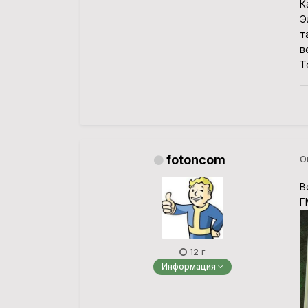
К
Э
т
в
Т
fotoncom
О
В
Г
12 г
Информация