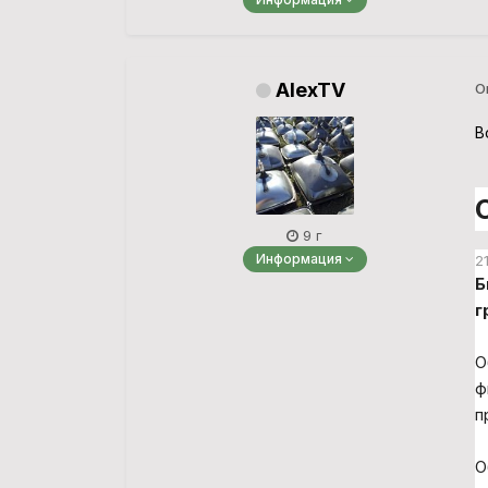
AlexTV
О
В
9 г
Информация
2
Б
г
О
ф
п
О