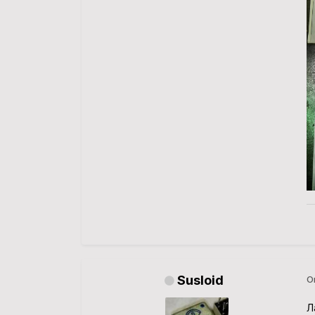
Susloid
О
Л