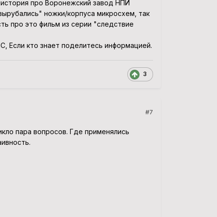
я история про Воронежский завод НПИ
"вырубались" ножки/корпуса микросхем, так
ть про это фильм из серии "следствие
С, Если кто знает поделитесь информацией.
3
#7
икло пара вопросов. Где применялись
аивность.