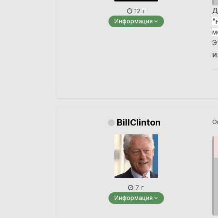
Д
12 г
"
Информация
м
Э
И
BillClinton
О
7 г
Информация