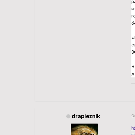
р
и
г
б
«
с
8
В
д
drapieznik
О
h
m