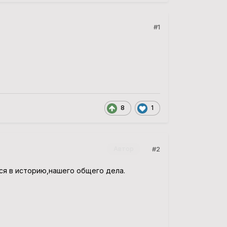
#1
8
1
#2
Автор
ся в историю,нашего общего дела.