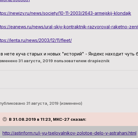
ttps://newizv.ru/news/society/10-11-2003/2643-armejskij-klondajk
ttps://eanews.ru/news/ural-skiy-kontraktnik-razvoroval-raketno-ze
ttps://lenta.ru/news/2003/12/11/fleet/
 в нете куча старых и новых "историй" - Яндекс находит чуть б
зменено
31 августа, 2019
пользователем drapieznik
публиковано
31 августа, 2019
(изменено)
В 31.08.2019 в 11:23, МКС-27 сказал:
http://astinform.ru/i-yu-tselovalnikov-zolotoe-delo-v-astrahani.html