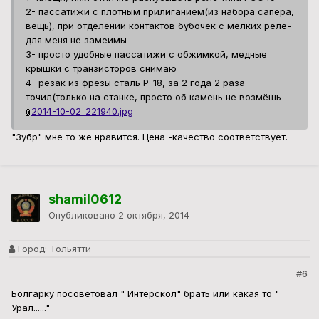
2- пассатижи с плотным прилиганием(из набора сапёра,
вещь), при отделении контактов бубочек с мелких реле-
для меня не замеимы
3- просто удобные пассатижи с обжимкой, медные
крышки с транзисторов снимаю
4- резак из фрезы сталь Р-18, за 2 года 2 раза
точил(только на станке, просто об камень не возмёшь
2014-10-02_221940.jpg
"Зубр" мне то же нравится. Цена -качество соответствует.
shamil0612
Опубликовано
2 октября, 2014
Город:
Тольятти
#6
Болгарку посоветовал " Интерскол" брать или какая то "
Урал......"