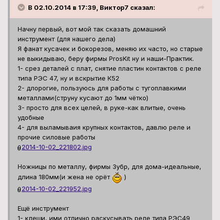
В 02.10.2014 в 17:39, Виктор7 сказал:
Начну первый, вот мой так сказать домашний
инструмент (для нашего дела)
Я фанат кусачек и бокорезов, меняю их часто, но старые
не выкидываю, беру фирмы ProsKit ну и наши-Практик.
1- срез деталей с плат, снятие пластин контактов с реле
типа РЭС 47, ну и вскрытие К52
2- длорогие, пользуюсь для работы с тугоплавкими
металлами(струну кусают до 1мм чётко)
3- просто для всех целей, в руке-как влитые, очень
удобные
4- для выламываия крупных контактов, давлю реле и
прочие силовые работы
2014-10-02_221802.jpg
Ножницы по металлу, фирмы Зубр, для дома-идеальные,
длина 180мм(и жена не орёт
)
2014-10-02_221952.jpg
Ещё инструмент
1- клещи, ими отлично раскусывать реле типа РЭС49