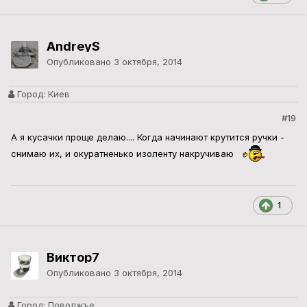
AndreyS
Опубликовано
3 октября, 2014
Город:
Киев
#19
А я кусачки проще делаю.... Когда начинают крутится ручки -
снимаю их, и окуратненько изоленту накручиваю
1
Виктор7
Опубликовано
3 октября, 2014
Город:
Поволжъе