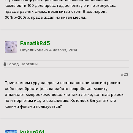
комплект в 100 долларов.. год использую и не жалуюсь..
правда разных фирм.. весы китай стоят 8 долларов..
00,1гр-200гр. првда ждал из китая месяц..
FanatikR45
Опубликовано
4 ноября, 2014
Город:
Варгаши
#23
Привет всем гуру разделки плат на составляющие) решил
себе приобрести фен, на работе попробовал макиту,
отпаивает микросхемы довольно таки легко, вот щас роюсь
по интернетам ищу и сравниваю. Хотелось бы узнать кто
какими фенами пользуеться?
kukur661