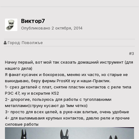
Виктор7
Опубликовано
2 октября, 2014
Город:
Поволжъе
#3
Начну первый, вот мой так сказать домашний инструмент (для
нашего дела)
Я фанат кусачек и бокорезов, меняю их часто, но старые не
выкидываю, беру фирмы ProsKit ну и наши-Практик.
1- срез деталей с плат, снятие пластин контактов с реле типа
РЭС 47, ну и вскрытие К52
2- длорогие, пользуюсь для работы с тугоплавкими
металлами(струну кусают до 1мм чётко)
3- просто для всех целей, в руке-как влитые, очень удобные
4- для выламываия крупных контактов, давлю реле и прочие
силовые работы