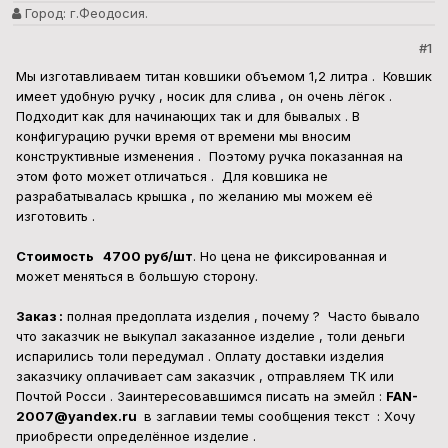
Город:
г.Феодосия.
#1
Мы изготавливаем титан ковшики объемом 1,2 литра . Ковшик
имеет удобную ручку , носик для слива , он очень лёгок .
Подходит как для начинающих так и для бывалых . В
конфигурацию ручки время от времени мы вносим
конструктивные изменения . Поэтому ручка показанная на
этом фото может отличаться . Для ковшика не
разрабатывалась крышка , по желанию мы можем её
изготовить .
Стоимость 4700 руб/шт
. Но цена не фиксированная и
может меняться в большую сторону.
Заказ :
полная предоплата изделия , почему ? Часто бывало
что заказчик не выкупал заказанное изделие , толи деньги
испарились толи передумал . Оплату доставки изделия
заказчику оплачивает сам заказчик , отправляем ТК или
Почтой Росси . Заинтересовавшимся писать на эмейл :
FAN-
2007@yandex.ru
в заглавии темы сообщения текст : Хочу
приобрести определённое изделие .