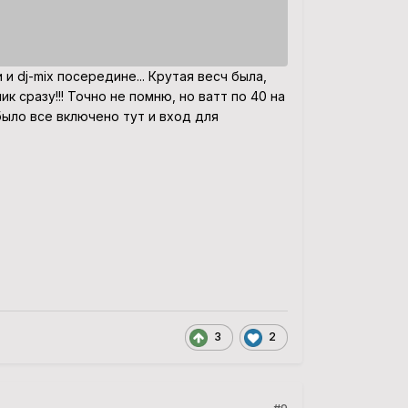
и dj-mix посередине... Крутая весч была,
ик сразу!!! Точно не помню, но ватт по 40 на
было все включено тут и вход для
3
2