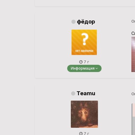
фёдор
О
С
7 г
Информация
Teamu
О
7 г