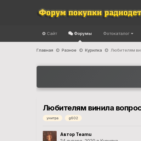
Сайт
Форумы
Фотокаталог
Главная
Разное
Курилка
Любителям вин
Любителям винила вопрос
унитра
g602
Автор Teamu
24 января, 2020
в
Курилка