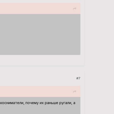
#7
косниматели, почему их раньше ругали, а