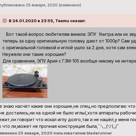
публиковано
25 января, 2020
(изменено)
В 24.01.2020 в 23:55, Teamu сказал:
Вот такой вопрос любителям винила: ЭПУ Унитра или их зву
теперь за одну оригинальную головку дают от 1000р? Сам уд
с оригинальной головкой и иглой ушло за 2 дня, хотя сам э
Неужели они такие хорошие?
Для сравнения, ЭПУ Ария с ГЗМ-105 вообще никому не интере
е знаю насчёт какие они хорошие,не спец,но предполагаю что
не достались,ни на одной не было иглы(,хотя аппараты рабочи
ежит,он говорит что искал иглу долго,так и не нашёл,у меня п
х что ли,может не прочная конструкция была,¯＼_(ツ)_/¯
зменено
25 января, 2020
пользователем bladerunner