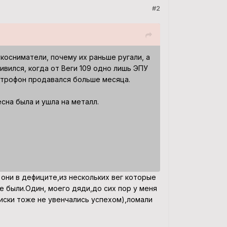
#2
косниматели, почему их раньше ругали, а
ивился, когда от Веги 109 одно лишь ЭПУ
лектрофон продавался больше месяца.
сна была и ушла на металл.
 они в дефиците,из нескольких вег которые
е были.Один, моего дяди,до сих пор у меня
оиски тоже не увенчались успехом),ломали