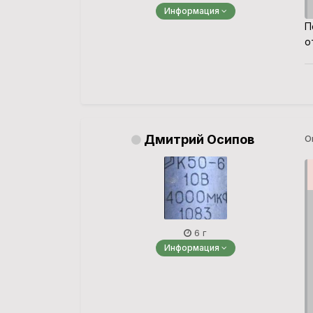
Информация
П
о
Дмитрий Осипов
О
6 г
Информация