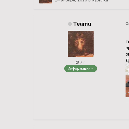
Teamu
О
В
т
о
о
Д
7 г
Информация