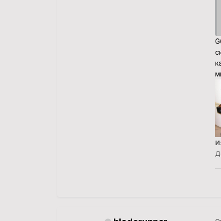
G
с
к
м
И
Д