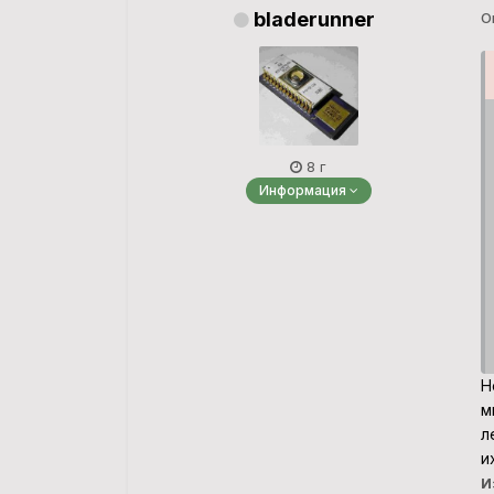
bladerunner
О
8 г
Информация
Н
м
л
и
И