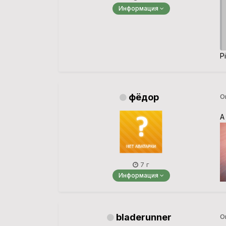
Информация
P
фёдор
О
А
7 г
Информация
bladerunner
О