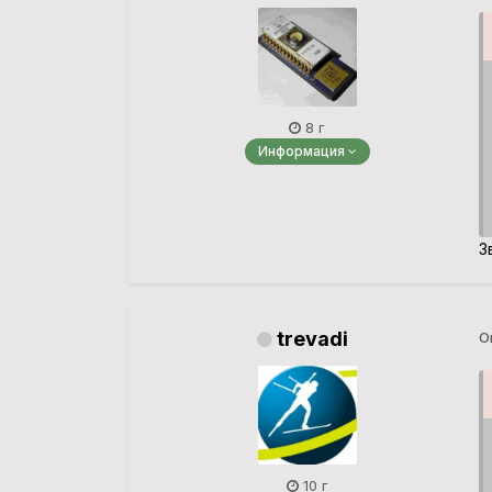
8 г
Информация
З
trevadi
О
10 г