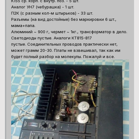
К155 ср. корп. с внутр. поз. - 5 шт.
Аналог УН7 (чебурашка) - 1 шт.
П2К (с разным кол-м штырьков) - 33 шт.
Разъемы (на вид достойные) без маркировки 6 шт.,
мама+папа.
Алюминий ~ 900 г, чермет ~ 1кг., трансформатор в дело.
Светодиоды пустые. Аналоги КТ815-817
пустые. Соединительных проводов практически нет,
может грамм 20-30. Платы не взвешивал, так как им
будет полный разбор на молекулы. Пожалуй и все.