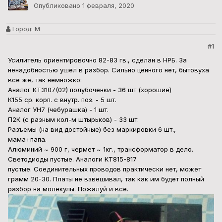
Опубликовано
1 февраля, 2020
Город:
М
#1
Усилитель ориентировочно 82-83 гв., сделан в НРБ. За
ненадобностью ушел в разбор. Сильно ценного нет, бытовуха
все же, так немножко:
Аналог КТ3107(02) полубоченки - 36 шт (хорошие)
К155 ср. корп. с внутр. поз. - 5 шт.
Аналог УН7 (чебурашка) - 1 шт.
П2К (с разным кол-м штырьков) - 33 шт.
Разъемы (на вид достойные) без маркировки 6 шт.,
мама+папа.
Алюминий ~ 900 г, чермет ~ 1кг., трансформатор в дело.
Светодиоды пустые. Аналоги КТ815-817
пустые. Соединительных проводов практически нет, может
грамм 20-30. Платы не взвешивал, так как им будет полный
разбор на молекулы. Пожалуй и все.