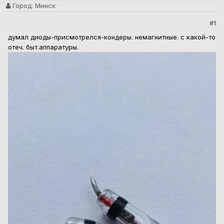
Город:
Минск
#1
думал диоды-присмотрелся-кондеры. немагнитные. с какой-то
отеч. быт.аппаратуры.