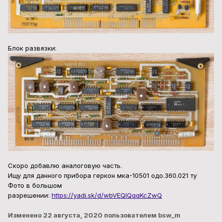
Блок развязки:
Скоро добавлю аналоговую часть.
Ищу для данного прибора геркон мка-10501 одо.360.021 ту
Фото в большом
разрешении:
https://yadi.sk/d/wbVEQlQqqKcZwQ
Изменено
22 августа, 2020
пользователем bsw_m