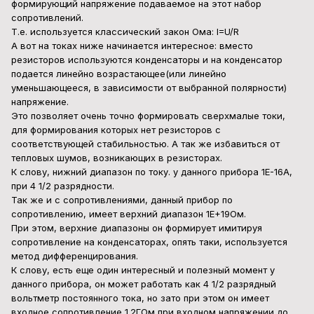
формирующий напряжение подаваемое на этот набор
сопротивлений.
Т.е. используется классический закон Ома: I=U/R
А вот на токах ниже начинается интересное: вместо
резисторов используются конденсаторы и на конденсатор
подается линейно возрастающее(или линейно
уменьшающееся, в зависимости от выбранной полярности)
напряжение.
Это позволяет очень точно формировать сверхмалые токи,
для формирования которых нет резисторов с
соответствующей стабильностью. А так же избавиться от
тепловых шумов, возникающих в резисторах.
К слову, нижний диапазон по току. у данного прибора 1Е-16А,
при 4 1/2 разрядности.
Так же и с сопротивлениями, данный прибор по
сопротивлению, имеет верхний диапазон 1Е+19Ом.
При этом, верхние диапазоны он формирует имитируя
сопротивление на конденсаторах, опять таки, используется
метод дифференцирования.
К слову, есть еще один интересный и полезный момент у
данного прибора, он может работать как 4 1/2 разрядный
вольтметр постоянного тока, но зато при этом он имеет
входное сопротивление 1.2ГОм при входном напряжении до