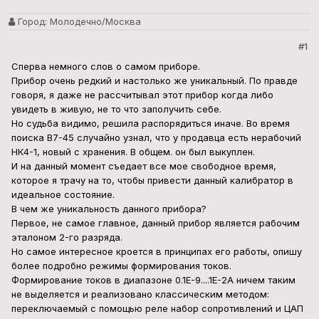
Город:
Молодечно/Москва
#1
Сперва немного слов о самом приборе.
Прибор очень редкий и настолько же уникальный. По правде
говоря, я даже не рассчитывал этот прибор когда либо
увидеть в живую, не то что заполучить себе.
Но судьба видимо, решила распорядиться иначе. Во время
поиска В7-45 случайно узнал, что у продавца есть нерабочий
НК4-1, новый с хранения. В общем. он был выкуплен.
И на данный момент съедает все мое свободное время,
которое я трачу на то, чтобы привести данный калибратор в
идеальное состояние.
В чем же уникальность данного прибора?
Первое, не самое главное, данный прибор является рабочим
эталоном 2-го разряда.
Но самое интересное кроется в принципах его работы, опишу
более подробно режимы формирования токов.
Формирование токов в диапазоне 0.1Е-9....1Е-2А ничем таким
не выделяется и реализовано классическим методом:
переключаемый с помощью реле набор сопротивлений и ЦАП