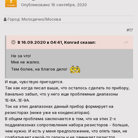
Опубликовано
16 сентября, 2020
Город:
Молодечно/Москва
#17
В 16.09.2020 в 04:41, Konrad сказал:
Не за что!
Мне не жалко.
Тем более, на благое дело!
И еще, чувствую пригодятся.
Так как когда писал выше, что осталось сделать по прибору,
банально забыл, что у него еще проблемные диапазоны
1Е-8А...1Е-9А.
Ток на этих диапазонах данный прибор формирует на
резисторах (ниже уже на конденсаторах).
В общем проблема заключается в том, что на этих 2-х
поддиапазонах сопротивление набора резисторов - больше,
чем нужно. И есть у меня предположение, что опять таки, не
срабатывает какой-то геркон и не замыкает резистор.