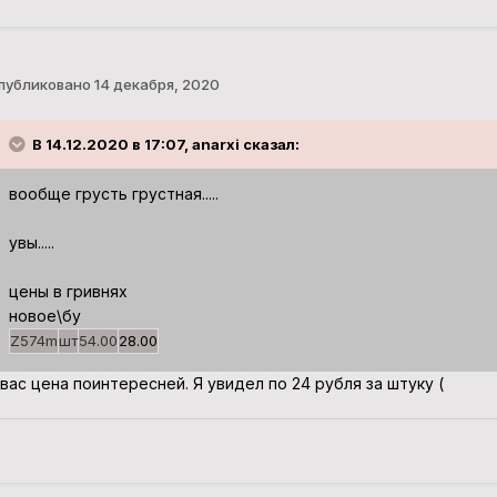
публиковано
14 декабря, 2020
В 14.12.2020 в 17:07, anarxi сказал:
вообще грусть грустная.....
увы.....
цены в гривнях
новое\бу
Z574m
шт
54.00
28.00
 вас цена поинтересней. Я увидел по 24 рубля за штуку (