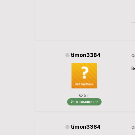
timon3384
О
В
5 г
Информация
timon3384
О