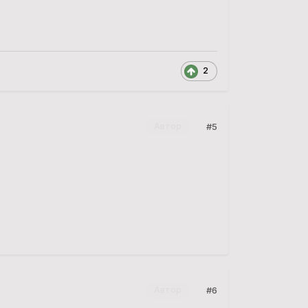
2
#5
Автор
#6
Автор