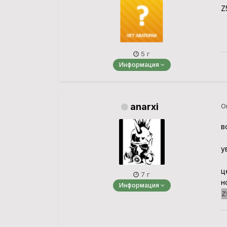
Z
5 г
Информация
anarxi
О
в
ув
ц
7 г
н
Информация
Z