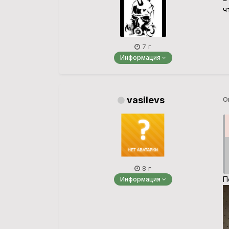
ч
7 г
Информация
vasilevs
О
8 г
П
Информация