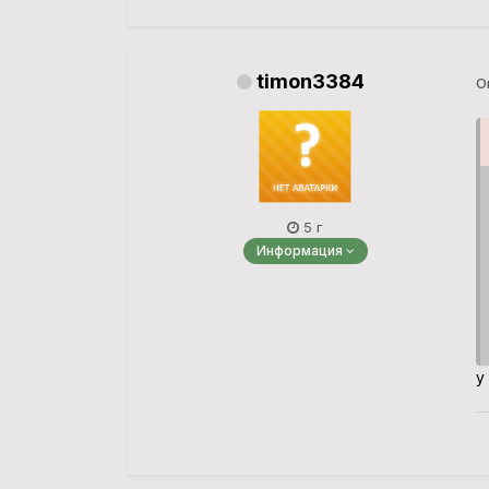
timon3384
О
5 г
Информация
у