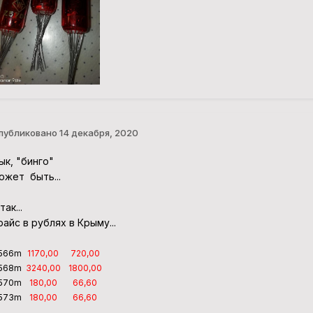
публиковано
14 декабря, 2020
ык, "бинго"
ожет быть...
так...
райс в рублях в Крыму...
566m
1170,00
720,00
568m
3240,00
1800,00
570m
180,00
66,60
573m
180,00
66,60