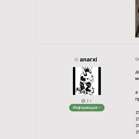
anarxi
О
д
м
а 
п
7 г
Информация
Z
Z
Z
Z