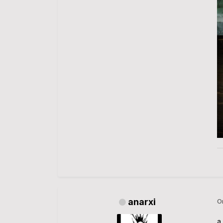
anarxi
О
а