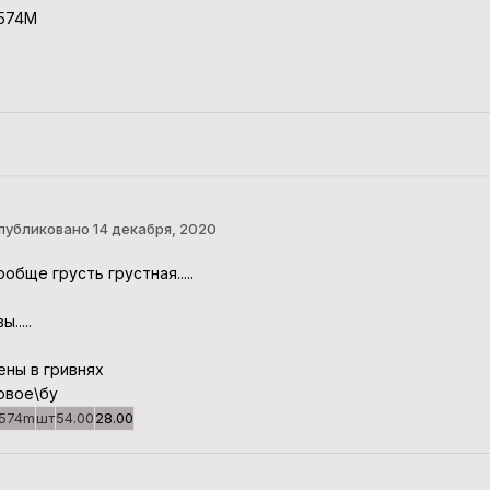
574M
публиковано
14 декабря, 2020
ообще грусть грустная.....
ы.....
ены в гривнях
овое\бу
574m
шт
54.00
28.00