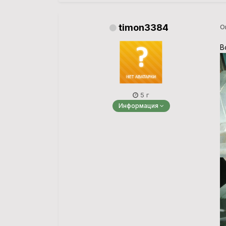
timon3384
О
В
5 г
Информация