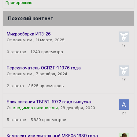
Проверенные
Похожий контент
Микросборка ИП3-26
От вадим см.,
11 марта, 2025
0
ответов
1 243
просмотра
Переключатель ОСП2Т-1 1976 года
От вадим см.,
7 октября, 2024
2
ответа
3 525
просмотров
Блок питания ТБП52. 1972 года выпуска.
От
владимир николаевич
,
28 декабря, 2020
5
ответов
5 830
просмотров
Комплект измерительный МК505 1989 года