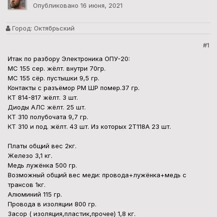
Опубликовано
16 июня, 2021
Город:
Октябрьский
#1
Итак по разбору Электроника ОПУ-20:
МС 155 сер. жёлт. внутри 70гр.
МС 155 сёр. пустышки 9,5 гр.
Контакты с разъёмор РМ ШР помер.37 гр.
КТ 814-817 жёлт. 3 шт.
Диоды АЛС жёлт. 25 шт.
КТ 310 полубочата 9,7 гр.
КТ 310 и под. жёлт. 43 шт. Из которых 2Т118А 23 шт.
Платы общий вес 2кг.
Железо 3,1 кг.
Медь лужёнка 500 гр.
Возможный общий вес меди: провода+лужёнка+медь с
трансов 1кг.
Алюминий 115 гр.
Провода в изоляции 800 гр.
Засор ( изоляция,пластик,прочее) 1,8 кг.