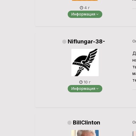
4 г
Информация
Niflungar-38-
О
Д
н
т
м
т
10 г
Информация
BillClinton
О