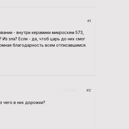
#1
вании - внутри керамики микросхем 573,
? Из зла? Если - да, чтоб царь до них смог
ромная благодарность всем отписавшимся.
#2
Автор
з чего в них дорожки?