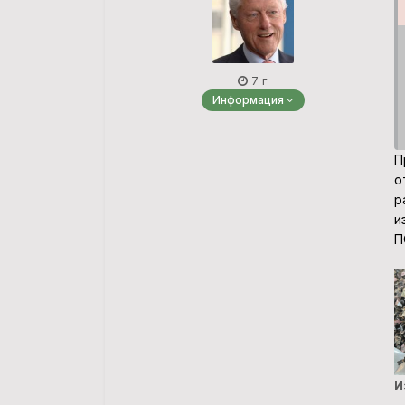
7 г
Информация
П
о
р
и
П
И