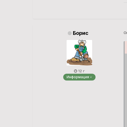
Борис
О
12 г
Информация