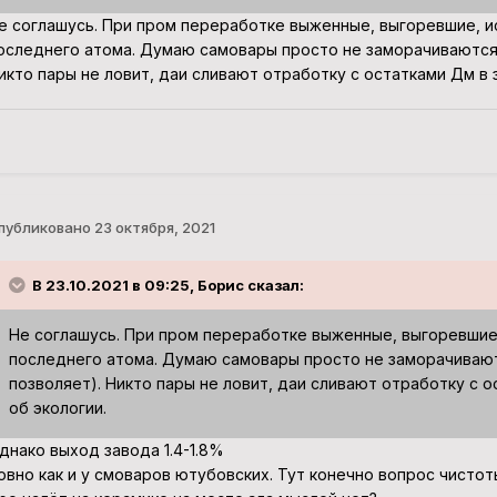
е соглашусь. При пром переработке выженные, выгоревшие, 
оследнего атома. Думаю самовары просто не заморачиваются 
икто пары не ловит, даи сливают отработку с остатками Дм в з
публиковано
23 октября, 2021
В 23.10.2021 в 09:25, Борис сказал:
Не соглашусь. При пром переработке выженные, выгоревшие
последнего атома. Думаю самовары просто не заморачивают
позволяет). Никто пары не ловит, даи сливают отработку с о
об экологии.
днако выход завода 1.4-1.8%
овно как и у смоваров ютубовских. Тут конечно вопрос чисто