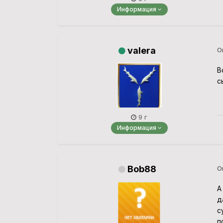
Информация
valera
О
В
с
9 г
Информация
Bob88
О
А
д
с
п