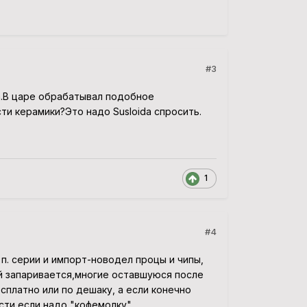
#3
а.В царе обрабатывал подобное
ти керамики?Это надо Susloidа спросить.
1
#4
. п. серии и импорт-новодел процы и чипы,
ый запаривается,многие оставшуюся после
платно или по дешаку, а если конечно
ести если надо "кофемолку"