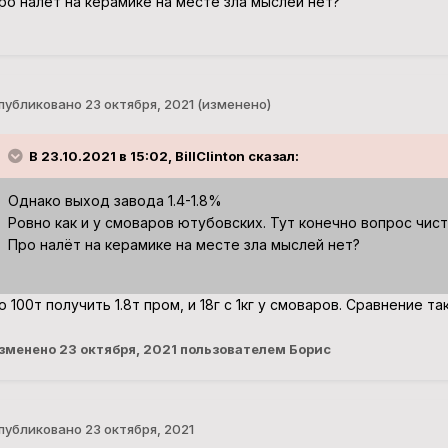
ро налёт на керамике на месте зла мыслей нет?
публиковано
23 октября, 2021
(изменено)
В 23.10.2021 в 15:02, BillClinton сказал:
Однако выход завода 1.4-1.8%
Ровно как и у смоваров ютубовских. Тут конечно вопрос чис
Про налёт на керамике на месте зла мыслей нет?
о 100т получить 1.8т пром, и 18г с 1кг у смоваров. Сравнение та
зменено
23 октября, 2021
пользователем Борис
публиковано
23 октября, 2021