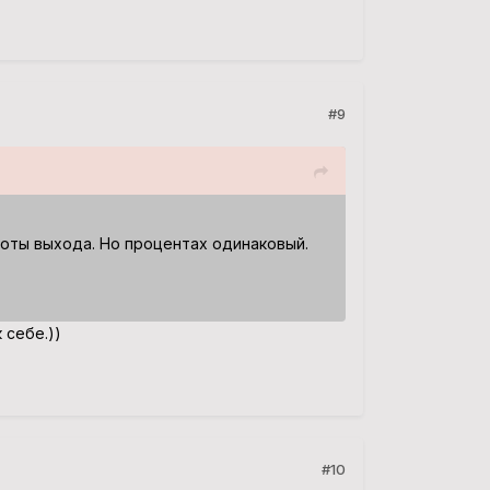
#9
тоты выхода. Но процентах одинаковый.
к себе.))
#10