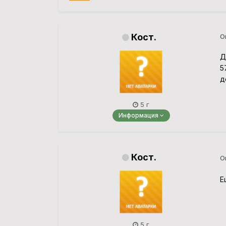
Кост.
О
Д
5
д
5 г
Информация
Кост.
О
Е
5 г