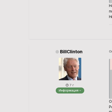
Н
п
Н
BillClinton
О
7 г
Информация
О
Р