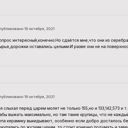
публиковано
19 октября, 2021
опрос интересный,конечно.Но сдаётся мне,что они из серебр
ырье,дорожки оставались целыми.И разве они не на поверхнос
публиковано
19 октября, 2021
 я слыхал перед царем молят не только 155,но и 133,142,573 и т
абы выжать максимально, но там такие крупицы, что не кажд
упа керамику выкидывают, особенно если добро досталось бес
окупались по жутким ценам, то стоит конечно подумать и зав