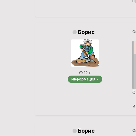
П
Борис
О
12 г
Информация
С
И
Борис
О