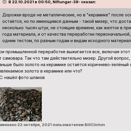
В 22.10.2021 в 00:50, Niflungar-38- сказал:
Дорожки вроде не металлические, но в "керамике" после ос
остаётся, но по имеющимся данным - такой мизер, что доста
несколько тысяч штук, не стоящие времени, как желток в при
года материала, и от качества переработки первоначальной,
одним тестом, по разным годам и видам исходного материал
ри промышленной переработке выжигается все, включая этот 
т самовара. Так что там действительно мизер. Другой вопрос,
аньше было золото на керамике остаётся коричнево-зелёный о
звлекаемое золото в керамике или что?
С: нашёл фото шлаков
зменено
22 октября, 2021
пользователем BillClinton