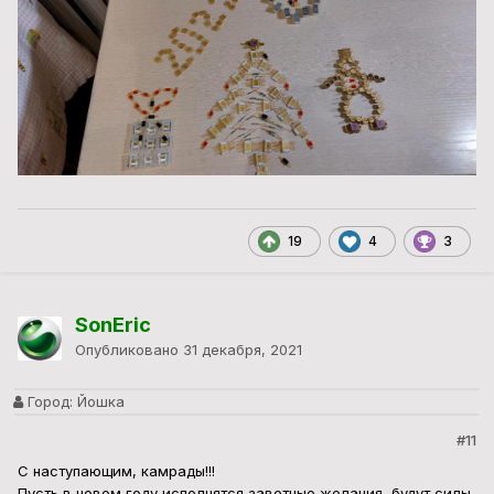
19
4
3
SonEric
Опубликовано
31 декабря, 2021
Город:
Йошка
#11
С наступающим, камрады!!!
Пусть в новом году исполнятся заветные желания, будут силы,