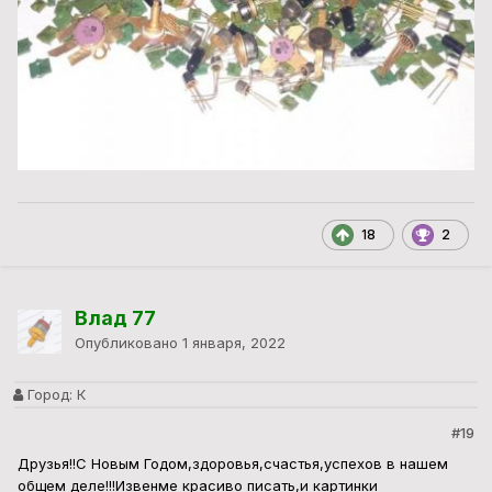
18
2
Влад 77
Опубликовано
1 января, 2022
Город:
К
#19
Друзья!!С Новым Годом,здоровья,счастья,успехов в нашем
общем деле!!!Извенме красиво писать,и картинки