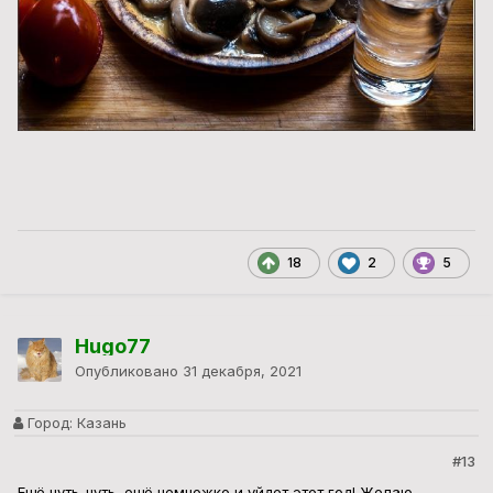
18
2
5
Hugo77
Опубликовано
31 декабря, 2021
Город:
Казань
#13
Ещё чуть-чуть, ещё немножко и уйдет этот год! Желаю