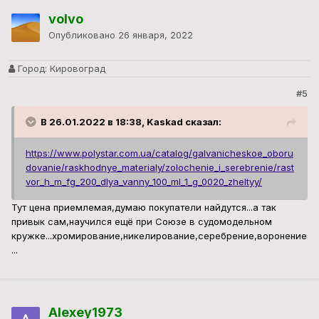
volvo
Опубликовано
26 января, 2022
Город:
Кировоград
#5
В 26.01.2022 в 18:38, Kaskad сказал:
https://www.polystar.com.ua/catalog/galvanicheskoe_oboru
dovanie/raskhodnye_materialy/zolochenie_i_serebrenie/rast
vor_h_m_fg_200_dlya_vanny_100_ml_1_g_0020_zheltyy/
Тут цена приемлемая,думаю покупатели найдутся...а так
привык сам,научился ещё при Союзе в судомодельном
кружке...хромирование,никелирование,серебрение,воронение
...
Alexey1973