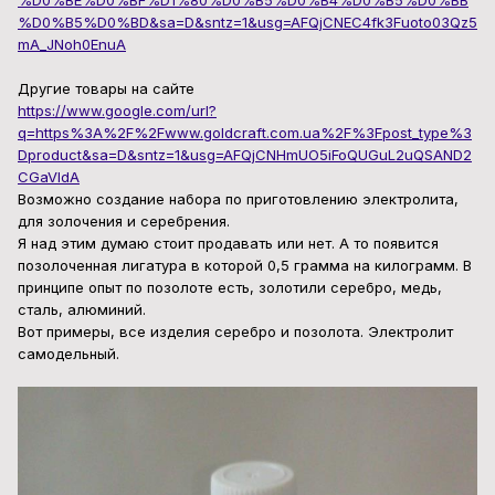
%D0%B5%D0%BD&sa=D&sntz=1&usg=AFQjCNEC4fk3Fuoto03Qz5
mA_JNoh0EnuA
Другие товары на сайте
https://www.google.com/url?
q=https%3A%2F%2Fwww.goldcraft.com.ua%2F%3Fpost_type%3
Dproduct&sa=D&sntz=1&usg=AFQjCNHmUO5iFoQUGuL2uQSAND2
CGaVldA
Возможно создание набора по приготовлению электролита,
для золочения и серебрения.
Я над этим думаю стоит продавать или нет. А то появится
позолоченная лигатура в которой 0,5 грамма на килограмм. В
принципе опыт по позолоте есть, золотили серебро, медь,
сталь, алюминий.
Вот примеры, все изделия серебро и позолота. Электролит
самодельный.