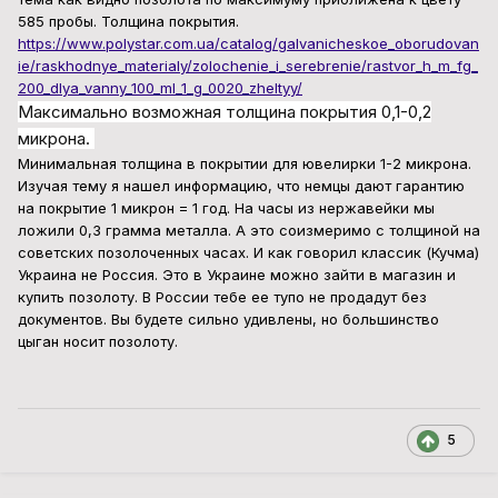
585 пробы. Толщина покрытия.
https://www.polystar.com.ua/catalog/galvanicheskoe_oborudovan
ie/raskhodnye_materialy/zolochenie_i_serebrenie/rastvor_h_m_fg_
200_dlya_vanny_100_ml_1_g_0020_zheltyy/
Максимально возможная толщина покрытия 0,1-0,2
микрона.
Минимальная толщина в покрытии для ювелирки 1-2 микрона.
Изучая тему я нашел информацию, что немцы дают гарантию
на покрытие 1 микрон = 1 год. На часы из нержавейки мы
ложили 0,3 грамма металла. А это соизмеримо с толщиной на
советских позолоченных часах. И как говорил классик (Кучма)
Украина не Россия. Это в Украине можно зайти в магазин и
купить позолоту. В России тебе ее тупо не продадут без
документов. Вы будете сильно удивлены, но большинство
цыган носит позолоту.
5