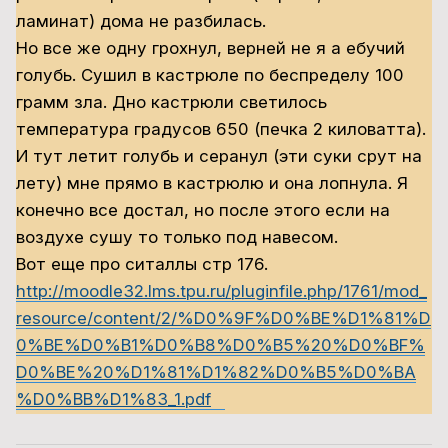
ламинат) дома не разбилась
.
Но все же одну грохнул, верней не я а ебучий
голубь. Сушил в кастрюле по беспределу 100
грамм зла. Дно кастрюли светилось
температура градусов 650 (печка 2 киловатта).
И тут летит голубь и серанул (эти суки срут на
лету) мне прямо в кастрюлю и она лопнула. Я
конечно все достал, но после этого если на
воздухе сушу то только под навесом.
Вот еще про ситаллы стр 176.
http://moodle32.lms.tpu.ru/pluginfile.php/1761/mod_
resource/content/2/%D0%9F%D0%BE%D1%81%D
0%BE%D0%B1%D0%B8%D0%B5%20%D0%BF%
D0%BE%20%D1%81%D1%82%D0%B5%D0%BA
%D0%BB%D1%83_1.pdf