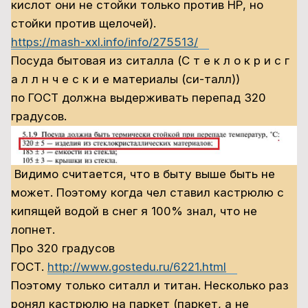
кислот они не стойки только против НР, но
стойки против щелочей).
https://mash-xxl.info/info/275513/
Посуда бытовая из ситалла (С т е к л о к р и с г
а л л н ч е с к и е материалы (си-талл))
по ГОСТ должна выдерживать перепад 320
градусов.
Видимо считается, что в быту выше быть не
может. Поэтому когда чел ставил кастрюлю с
кипящей водой в снег я 100% знал, что не
лопнет.
Про 320 градусов
ГОСТ.
http://www.gostedu.ru/6221.html
Поэтому только ситалл и титан. Несколько раз
ронял кастрюлю на паркет (паркет, а не