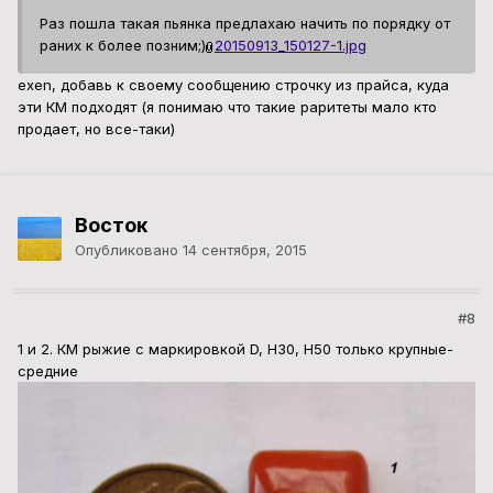
Раз пошла такая пьянка предлахаю начить по порядку от
раних к более позним;)
20150913_150127-1.jpg
еxen, добавь к своему сообщению строчку из прайса, куда
эти КМ подходят (я понимаю что такие раритеты мало кто
продает, но все-таки)
Восток
Опубликовано
14 сентября, 2015
#8
1 и 2. КМ рыжие с маркировкой D, Н30, H50 только крупные-
средние