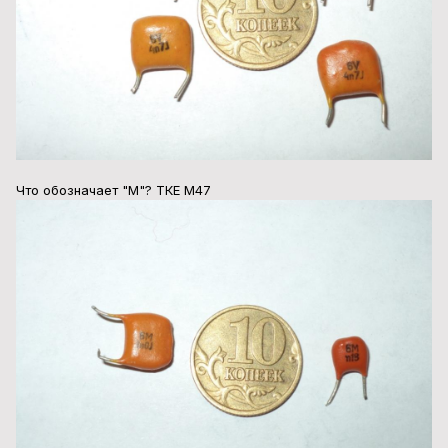
Что обозначает "М"? ТКЕ М47