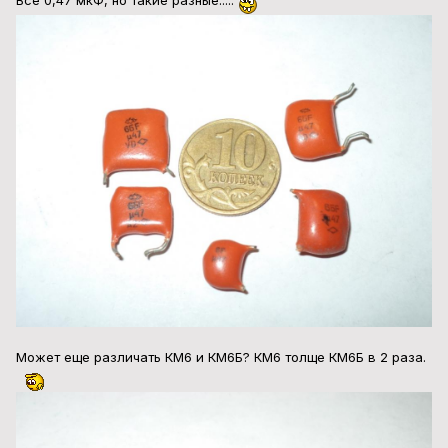
Все 0,47 мкФ, но такие разные.....
Может еще различать КМ6 и КМ6Б? КМ6 толще КМ6Б в 2 раза.