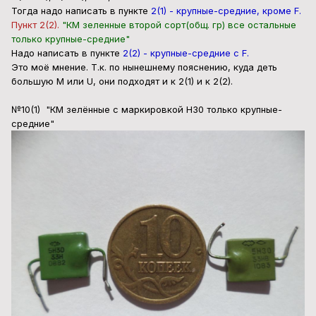
Тогда надо написать в пункте
2(1) - крупные-средние, кроме F.
Пункт 2(2).
"КМ зеленные второй сорт(общ. гр) все остальные
только крупные-средние"
Надо написать в пункте
2(2) - крупные-средние с F.
Это моё мнение. Т.к. по нынешнему пояснению, куда деть
большую M или U, они подходят и к 2(1) и к 2(2).
№10(1) "КМ зелённые с маркировкой Н30 только крупные-
средние"