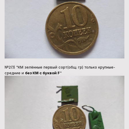
№2(1) "КМ зелённые первый сорт(общ. гр) только крупные-
средние и
без КМ с буквой F
"