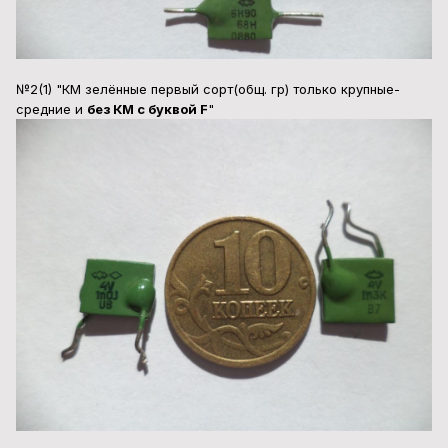
№2(1) "КМ зелённые первый сорт(общ. гр) только крупные-
средние и
без КМ с буквой F
"