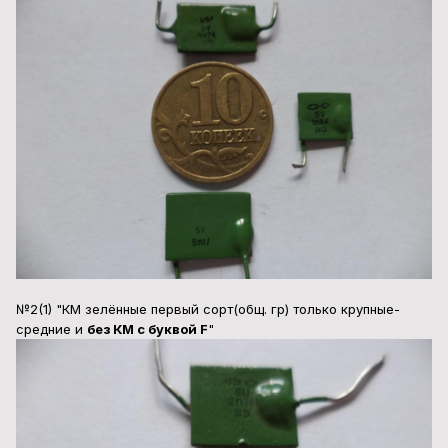
№2(1) "КМ зелённые первый сорт(общ. гр) только крупные-
средние и
без КМ с буквой F
"