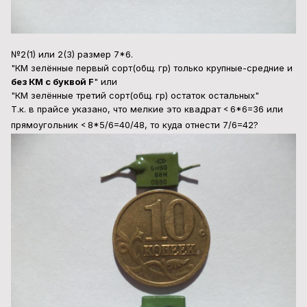
№2(1) или 2(3) размер 7*6.
"КМ зелённые первый сорт(общ. гр) только крупные-средние и
без КМ с буквой F
" или
"КМ зелённые третий сорт(общ. гр) остаток остальных"
Т.к. в прайсе указано, что мелкие это квадрат
6*6=36 или
<
прямоугольник
8*5/6=40/48, то куда отнести 7/6=42?
<