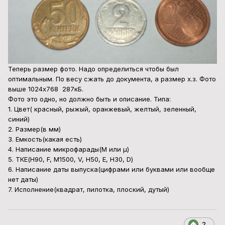
Теперь размер фото. Надо определиться чтобы был
оптимальным. По весу сжать до документа, а размер х.з. Фото
выше 1024х768 287кБ.
Фото это одно, но должно быть и описание. Типа:
1. Цвет( красный, рыжый, оранжевый, желтый, зеленный,
синий)
2. Размер(в мм)
3. Емкость(какая есть)
4. Написание микрофарады(М или μ)
5. ТКЕ(H90, F, M1500, V, H50, E, H30, D)
6. Написание даты выпуска(цифрами или буквами или вообще
нет даты)
7. Исполнение(квадрат, пилотка, плоский, дутый)
2