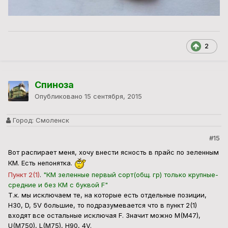
2
Спиноза
Опубликовано
15 сентября, 2015
Город:
Смоленск
#15
Вот распирает меня, хочу внести ясность в прайс по зеленным
КМ. Есть непонятка.
Пункт 2(1)
.
"КМ зеленные первый сорт(общ. гр) только крупные-
средние и без КМ с буквой F"
Т.к. мы исключаем те, на которые есть отдельные позиции,
Н30, D, 5V большие, то подразумевается что в пункт 2(1)
входят все остальные исключая F. Значит можно M(M47),
U(M750), L(M75), Н90, 4V.