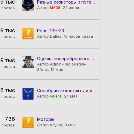
,5 тыс
Разные резисторы и потенциометры .
Автор
kt608
,
22 июля
постов
9 тыс
Реле РЭН-33
Автор Dallas,
10 часов назад
постов
Оценка посеребрённого провода
,9 тыс
Автор
Admin-Radiodetali-
поста
Sfera.
,
12 мая
,8 тыс
Серебряные контакты и другие девайсы содержащие серебро.
Автор
valera
,
24 мая
постов
736
Моторы
Автор фёдор,
3 мая
постов