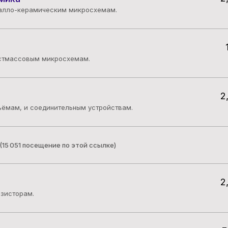
талло-керамическим микросхемам.
астмассовым микросхемам.
2
ъёмам, и соединительным устройствам.
(15 051 посещение по этой ссылке)
2
нзисторам.