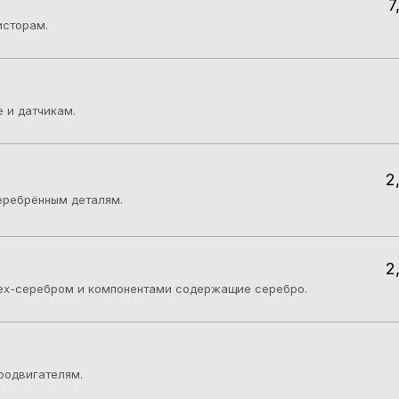
7
исторам.
 и датчикам.
2
еребрённым деталям.
2
тех-серебром и компонентами содержащие серебро.
родвигателям.