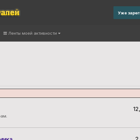
Уже заре
Ленты моей активности
12
рам.
2
мика