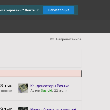
Регистрация
гистрированы? Войти
Непрочитанное
,8 тыс
Конденсаторы Разные
Автор
Susloid
,
22 июля
постов
,9 тыс
Микросборки, что внутри?