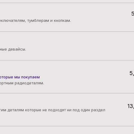
5
еключателям, тумблерам и кнопкам.
ные девайсы.
5
которые мы покупаем
ортным радиодеталям.
13
им деталям которые не подходят ни под один раздел