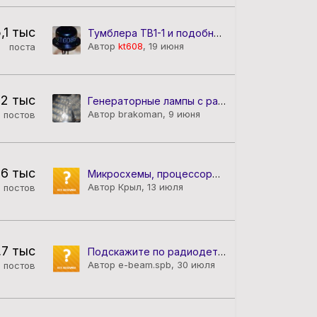
,1 тыс
Тумблера ТВ1-1 и подобные
Автор
kt608
,
19 июня
поста
2 тыс
Генераторные лампы с радиатором охлаждения
Автор brakoman,
9 июня
постов
,6 тыс
Микросхемы, процессоры и микросборки
Автор Крыл,
13 июля
постов
,7 тыс
Подскажите по радиодеталям
Автор e-beam.spb,
30 июля
постов