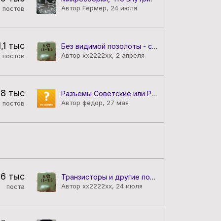
Автор Fермер,
24 июля
постов
1,1 тыс
Без видимой позолоты - серии, заводы и наличие ДМ
Автор xx2222xx,
2 апреля
постов
,8 тыс
Разъемы Советские или Российские
Автор фёдор,
27 мая
постов
,6 тыс
Транзисторы и другие полупроводниковые приборы
Автор xx2222xx,
24 июля
поста