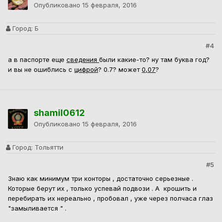
Опубликовано
15 февраля, 2016
Город:
Б
#4
а в паспорте еще
сведения
были какие-то? ну там буква год?
и вы не ошиблись с
цифрой
? 0.7? может
0,07
?
shamil0612
Опубликовано
15 февраля, 2016
Город:
Тольятти
#5
Знаю как минимум три конторы , достаточно серьезные .
Которые берут их , только успевай подвози . А крошить и
перебирать их нереально , пробовал , уже через полчаса глаз
"замыливается " .