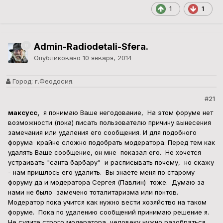
1
1
Admin-Radiodetali-Sfera.
Опубликовано
10 января, 2014
Город:
г.Феодосия.
#21
максусс,
я понимаю Ваше негодование, На этом форуме нет
возможности (пока) писать пользователю причину вынесения
замечания или удаления его сообщения. И для подобного
форума крайне сложно подобрать модератора. Перед тем как
удалять Ваше сообщение, он мне показал его. Не хочется
устраивать "санта барбару" и расписывать почему, но скажу
- нам пришлось его удалить. Вы знаете меня по старому
форуму да и модератора Сергея (Павлин) тоже. Думаю за
нами не было замечено тоталитаризма или понтов.
Модератор пока учится как нужно вести хозяйство на таком
форуме. Пока по удалению сообщений принимаю решение я.
Не судите строго модератора, человеку нужно разобраться