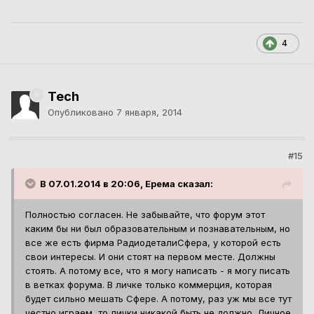
4
Tech
Опубликовано
7 января, 2014
#15
В 07.01.2014 в 20:06, Ерема сказал:
Полностью согласен. Не забывайте, что форум этот
каким бы ни был образовательным и познавательным, но
все же есть фирма РадиодеталиСфера, у которой есть
свои интересы. И они стоят на первом месте. Должны
стоять. А потому все, что я могу написать - я могу писать
в ветках форума. В личке только коммерция, которая
будет сильно мешать Сфере. А потому, раз уж мы все тут
честно играем, то лички никакой быть не должно. Личное