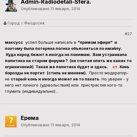
Admin-Radiodetali-Sfera.
Опубликовано
11 января, 2014
Город:
г.Феодосия.
#27
максусс
успел больше написать в
"прямом эфире" и
поэтому была потеряна логика объясняться по имэйлу.
Куда народ бежит я иногда не понимаю. Вам устраивала
политика на старом форуме ? (не считая опять же каких то
ограничений) Такая же политика будет и здесь.
ст.
Конь
борозды не портит (стиль не меняем).
Просто модератор-
не
старый конь и иногда может не то пахать
. Но уверен - у
него нет личного (удовольствия) или пристрастия кого-то
глумить (индивидуально) .
Ерема
Опубликовано
11 января, 2014