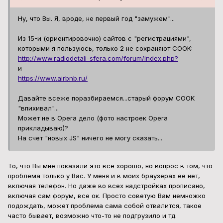
Ну, что Вы. Я, вроде, не первый год "замужем"...
Из 15-и (ориентировочно) сайтов с "регистрациями",
которыми я пользуюсь, только 2 не сохраняют COOK:
http://www.radiodetali-sfera.com/forum/index.php?
и
https://www.airbnb.ru/
Давайте всеже поразбираемся...старый форум COOK
"впихивал"...
Может не в Opera дело (фото настроек Opera
прикладываю)?
На счет "новых JS" ничего не могу сказать...
То, что Вы мне показали это все хорошо, но вопрос в том, что
проблема только у Вас. У меня и в моих браузерах ее нет,
включая телефон. Но даже во всех надстройках прописано,
включая сам форум, все ок. Просто советую Вам немножко
подождать, может проблема сама собой отвалится, такое
часто бывает, возможно что-то не подгрузило и тд.