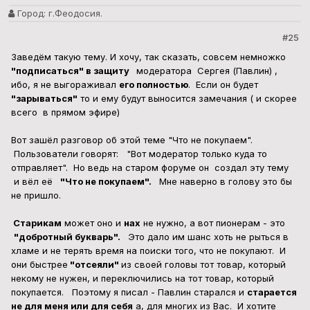
Город:
г.Феодосия.
#25
Заведём такую тему. И хочу, так сказать, совсем немножко
"подписаться" в защиту
модератора Сергея (Павлин) ,
ибо, я не выгораживал
его полностью
. Если он будет
"зарываться"
то и ему будут выносится замечания ( и скорее
всего в прямом эфире)
Вот зашёл разговор об этой теме "Что не покупаем".
Пользователи говорят: "Вот модератор только куда то
отправляет". Но ведь на старом форуме он создал эту тему
и вёл её
"Что не покупаем".
Мне наверно в голову это бы
не пришло.
Cтарикам
может оно и
нах
не нужно, а вот пионерам - это
"добротный букварь".
Это дало им шанс хоть не рыться в
хламе и не терять время на поиски того, что не покупают. И
они быстрее
"отсеяли"
из своей головы тот товар, который
некому не нужен, и переключились на тот товар, который
покупается. Поэтому я писал - Павлин старался и
старается
не для меня или для себя
а, для многих из Вас. И хотите