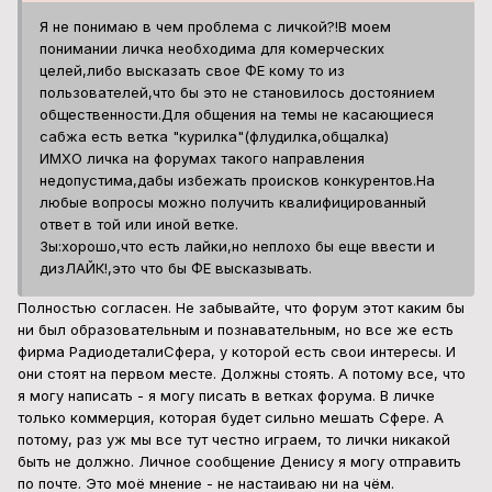
Я не понимаю в чем проблема с личкой?!В моем
понимании личка необходима для комерческих
целей,либо высказать свое ФЕ кому то из
пользователей,что бы это не становилось достоянием
общественности.Для общения на темы не касающиеся
сабжа есть ветка "курилка"(флудилка,общалка)
ИМХО личка на форумах такого направления
недопустима,дабы избежать происков конкурентов.На
любые вопросы можно получить квалифицированный
ответ в той или иной ветке.
Зы:хорошо,что есть лайки,но неплохо бы еще ввести и
дизЛАЙК!,это что бы ФЕ высказывать.
Полностью согласен. Не забывайте, что форум этот каким бы
ни был образовательным и познавательным, но все же есть
фирма РадиодеталиСфера, у которой есть свои интересы. И
они стоят на первом месте. Должны стоять. А потому все, что
я могу написать - я могу писать в ветках форума. В личке
только коммерция, которая будет сильно мешать Сфере. А
потому, раз уж мы все тут честно играем, то лички никакой
быть не должно. Личное сообщение Денису я могу отправить
по почте. Это моё мнение - не настаиваю ни на чём.