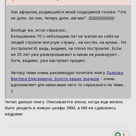
Как афоризм, родившийся моей скудоумной голове: "Что
не допи...ли они, теперь допи...ем мы!". ;)))))))))))))))))))))
Вообще же, если серьезно...
Большевики 70 с небольшим лет не жалея ни себя ни
людей строили могучую страну... на костях, на крови... Но
построили! И, ведь, видимо, не плохо построили!.. Если
ее 25 лет уже разворовывают и никак не разворуют...
Хотя, видимо, уже наступает предел...
Автору темы очень рекомендую почитать книгу
Дьякова
Виктора Елисеевича. Золото наших предков
- очень
вдохновляет для написания чего-то серьезного по теме...
;)
Читал данную книгу. Описывается эпоха, когда еще можно
было увидеть в живую шкафы ЭВМ, а КМ-ки сдавались
вёдрами
1