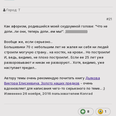
Город:
Т
#21
Как афоризм, родившийся моей скудоумной голове: "Что не
допи...ли они, теперь допи...ем мы!". ;)))))))))))))))))))))
Вообще же, если серьезно...
Большевики 70 с небольшим лет не жалея ни себя ни людей
строили могучую страну... на костях, на крови... Но построили!
И, ведь, видимо, не плохо построили!.. Если ее 25 лет уже
разворовывают и никак не разворуют... Хотя, видимо, уже
наступает предел...
Автору темы очень рекомендую почитать книгу
Дьякова
Виктора Елисеевича. Золото наших предков
- очень
вдохновляет для написания чего-то серьезного по теме... ;)
Изменено
26 ноября, 2016
пользователем Konrad
8
1