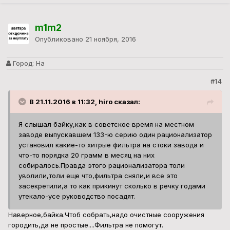
m1m2
Опубликовано
21 ноября, 2016
Город:
На
#14
В 21.11.2016 в 11:32, hiro сказал:
Я слышал байку,как в советское время на местном
заводе выпускавшем 133-ю серию один рационализатор
установил какие-то хитрые фильтра на стоки завода и
что-то порядка 20 грамм в месяц на них
собиралось.Правда этого рационализатора толи
уволили,толи еще что,фильтра сняли,и все это
засекретили,а то как прикинут сколько в речку годами
утекало-усе руководство посадят.
Наверное,байка.Чтоб собрать,надо очистные сооружения
городить,да не простые....Фильтра не помогут.