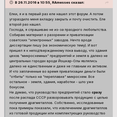
В 26.11.2016 в 10:55, RAmesses сказал:
Елки, я и в первый раз еле нашел этот форум. А потом
угораздило меня вкладку закрыть и почту очистить. Еле
второй раз нашел.
Господа, я спрашиваю не из-за праздного любопытства.
Собираю материал о разорении и приватизации
советских "электронных" заводов. Нечто вроде
диссертации пишу (на экономическую тему). И вот
пришел я к неподтвержденному пока выводу, что здания
цехов "микросхемных" предприятий и земля в далеко не
центральных городах вроде Йошкар-Олы являлись
далеко не единственным и даже не главным их активом.
И что заплаченные во время приватизации деньги были
"отбиты" только на "переплавке" микросхем. Все
остальное - земля, здания, наработки - шло уже
бонусом.
Не думаю, что руководство предприятий стало
сразу
после распада СССР разворовывать продукцию с целью
получения драгметаллов. Собственно, исследованные
пока примеры показали, что извлечением драгметаллов
из готовой продукции или комплектующих руководство