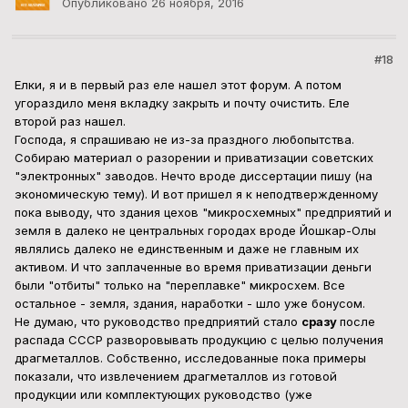
Опубликовано
26 ноября, 2016
#18
Елки, я и в первый раз еле нашел этот форум. А потом
угораздило меня вкладку закрыть и почту очистить. Еле
второй раз нашел.
Господа, я спрашиваю не из-за праздного любопытства.
Собираю материал о разорении и приватизации советских
"электронных" заводов. Нечто вроде диссертации пишу (на
экономическую тему). И вот пришел я к неподтвержденному
пока выводу, что здания цехов "микросхемных" предприятий и
земля в далеко не центральных городах вроде Йошкар-Олы
являлись далеко не единственным и даже не главным их
активом. И что заплаченные во время приватизации деньги
были "отбиты" только на "переплавке" микросхем. Все
остальное - земля, здания, наработки - шло уже бонусом.
Не думаю, что руководство предприятий стало
сразу
после
распада СССР разворовывать продукцию с целью получения
драгметаллов. Собственно, исследованные пока примеры
показали, что извлечением драгметаллов из готовой
продукции или комплектующих руководство (уже