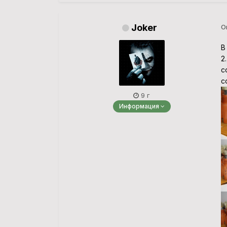
Joker
О
В
2
с
с
9 г
Информация