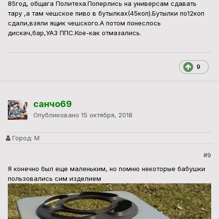
85год, общага Политеха.Поперлись на универсам сдавать
тару ,а там чешское пиво в бутылках(45коп).Бутылки по12коп
сдали,взяли ящик чешского.А потом понеслось
дискач,бар,УАЗ ППС.Кое-как отмазались.
9
санчо69
Опубликовано
15 октября, 2018
Город:
М
#9
Я конечно был еще маленьким, но помню некоторые бабушки
пользовались сим изделием