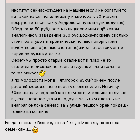
Институт сейчас-студент на машине(если не богатый то
на такой какая появлялась у инженера к 50ти,если
покруче то такая как у Андропова ну или чуть получше)
Обед-кола 50 руб,поесть в пиццерии или ещё каком
аналогичном заведении-300 руб,Водка-похрену сколько
стоит-её студенты практически не пьют,энергетики-
почём не знаю(не пью это гавно),пива -ассотримент от
30руб за бутылку-до ХЗ
Серёг-мы просто старые стали-вот и пиво не то
стало(да и вискарь не всегда вкусный)-да и вода не
такая мокрая
я по молодости мог в Пятигорск-85км(причём после
работы)-мороженного поесть сгонять или в Невинку
60км шашлычка,а сейчас влом-хотя и машина получше
и денег поболее. Да и к подруге за 170км слётать не
внапряг было-а сейчас за 2 улици пешком хрен пойдёш-
только на машине
Когда-то жил в Вязьме, то на Яве до Москвы, просто за
семечками...