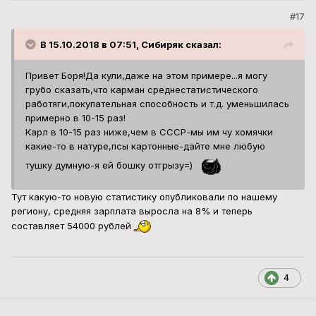
#17
В 15.10.2018 в 07:51, Сибиряк сказал:
Привет Боря!Да кули,даже на этом примере...я могу
грубо сказать,что карман среднестатистического
работяги,покупательная способность и т.д. уменьшилась
примерно в 10-15 раз!
Карл в 10-15 раз ниже,чем в СССР-мы им чу хомячки
какие-то в натуре,псы картонные-дайте мне любую
тушку думную-я ей бошку отгрызу=)
Тут какую-то новую статистику опубликовали по нашему
региону, средняя зарплата выросла на 8% и теперь
составляет 54000 рублей
4