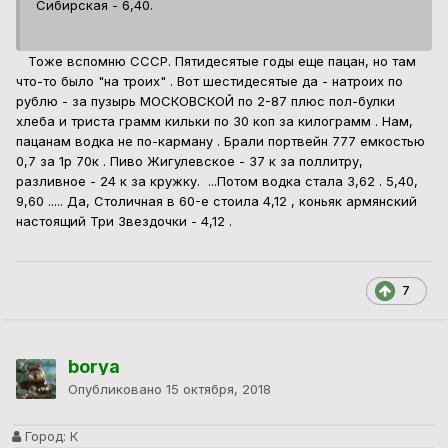
Сибирская - 6,40.
Тоже вспомню СССР. Пятидесятые годы еще пацан, но там
что-то было "на троих" . Вот шестидесятые да - натроих по
рублю - за пузырь МОСКОВСКОЙ по 2-87 плюс пол-булки
хлеба и триста грамм кильки по 30 коп за килограмм . Нам,
пацанам водка не по-карману . Брали портвейн 777 емкостью
0,7 за 1р 70к . Пиво Жигулевское - 37 к за поллитру,
разливное - 24 к за кружку. ...Потом водка стала 3,62 . 5,40,
9,60 ..... Да, Столичная в 60-е стоила 4,12 , коньяк армянский
настоящий Три Звездочки - 4,12 .
7
borya
Опубликовано
15 октября, 2018
Город:
К