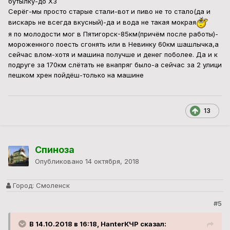
бутылку-до ХЗ
Серёг-мы просто старые стали-вот и пиво не то стало(да и
вискарь не всегда вкусный)-да и вода не такая мокрая
я по молодости мог в Пятигорск-85км(причём после работы)-
мороженного поесть сгонять или в Невинку 60км шашлычка,а
сейчас влом-хотя и машина получше и денег поболее. Да и к
подруге за 170км слётать не внапряг было-а сейчас за 2 улици
пешком хрен пойдёш-только на машине
13
Спиноза
Опубликовано
14 октября, 2018
Город:
Смоленск
#5
В 14.10.2018 в 16:18, HanterКЧР сказал: