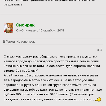
радовались.
Сибиряк
Опубликовано
15 октября, 2018
Город:
Красноярск
#13
С мужиком одним раз общался,тот мне прикалывал,мол из
нашего города до Красноярска просто так пива попить почти
каждые выходные летали на самолете-туда,обратно-копейки
стоило без проблем=)
А сейчас-автобус,паровоз-самолеты не летают уже мульен
лет-аэродромы местные уничтожены.....а на автобусе или
паровозе 1.5 руля в один конец грубо говоря=)Это,чтобы по
выходным на автобусе кататься даже по самым низам,то надо
рублей 100 получать,а не как 10-15 платят=)Это только раз
съездить пива по серому очень попить и месяц.....сосать=)