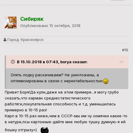
Сибиряк
Опубликовано
15 октября, 2018
Город:
Красноярск
#15
В 15.10.2018 в 07:43, borya сказал:
Опять лодку раскачиваем? Не уничтожены, а
оптимизированы в связи с нерентабельностью
Привет Боря!Да кули,даже на этом примере...я могу грубо
сказать,что карман среднестатистического
работяги,покупательная способность и т.д. уменьшилась
примерно в 10-15 раз!
Карл в 10-15 раз ниже,чем в СССР-мы им чу хомячки какие-то
в натуре,псы картонные-дайте мне любую тушку думную-я ей
бошку отгрызу=)