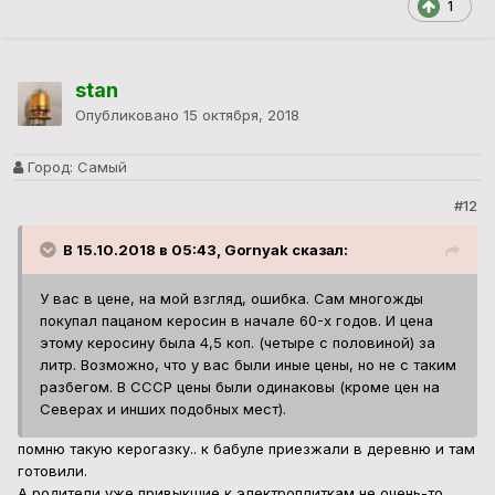
1
stan
Опубликовано
15 октября, 2018
Город:
Самый
#12
В 15.10.2018 в 05:43, Gornyak сказал:
У вас в цене, на мой взгляд, ошибка. Сам многожды
покупал пацаном керосин в начале 60-х годов. И цена
этому керосину была 4,5 коп. (четыре с половиной) за
литр. Возможно, что у вас были иные цены, но не с таким
разбегом. В СССР цены были одинаковы (кроме цен на
Северах и инших подобных мест).
помню такую керогазку.. к бабуле приезжали в деревню и там
готовили.
А родители уже привыкшие к электроплиткам не очень-то