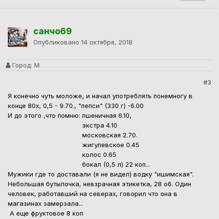
санчо69
Опубликовано
14 октября, 2018
Город:
М
#3
Я конечно чуть моложе, и начал употреблять понемногу в
конце 80х, 0,5 - 9.70., "пепси" (330 г) -6.00
И до этого ,что помню: пшеничная 6.10,
экстра 4.10
московская 2.70.
жигулевское 0.45
колос 0.65
бокал (0,5 л) 22 коп...
Мужики где то доставали (я не видел) водку "ишимская".
Небольшая бутылочка, невзрачная этикетка, 28 об. Один
человек, работавший на северах, говорил что она в
магазинах замерзала...
А еще фруктовое 8 коп