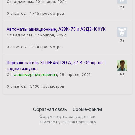
От вадим см.,
30 января, 2024
0
ответов
1 745
просмотров
Автоматы авиационные, АЗ3К-75 и АЗД3-100УК
От вадим см.,
17 ноября, 2022
0
ответов
1 874
просмотра
Переключатель 3ППН-45П 20 А, 27 В. Обзор по
годам выпуска.
От
владимир николаевич
,
28 апреля, 2021
0
ответов
3 130
просмотров
Обратная связь
Cookie-файлы
Форум покупки радиодеталей
Powered by Invision Community