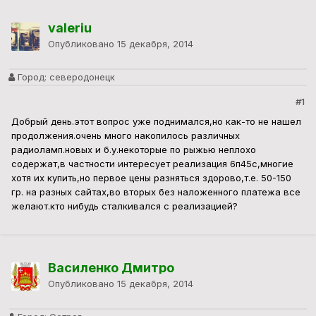
valeriu
Опубликовано
15 декабря, 2014
Город:
северодонецк
#1
Добрый день.этот вопрос уже поднимался,но как-то не нашел
продолжения.очень много накопилось различных
радиоламп.новых и б.у.некоторые по рыжью неплохо
содержат,в частности интересует реализация 6п45с,многие
хотя их купить,но первое цены разняться здорово,т.е. 50-150
гр. на разных сайтах,во вторых без наложенного платежа все
желают.кто нибудь сталкивался с реализацией?
Василенко Дмитро
Опубликовано
15 декабря, 2014