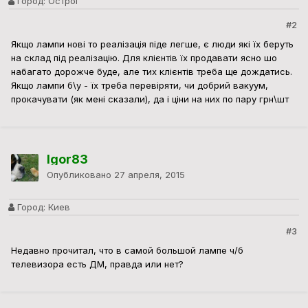
Город:
Острог
#2
Якщо лампи нові то реалізація піде легше, є люди які їх беруть
на склад під реалізацію. Для клієнтів їх продавати ясно шо
набагато дорожче буде, але тих клієнтів треба ще дождатись.
Якщо лампи б\у - їх треба перевіряти, чи добрий вакуум,
прокачувати (як мені сказали), да і ціни на них по пару грн\шт
Igor83
Опубликовано
27 апреля, 2015
Город:
Киев
#3
Недавно прочитал, что в самой большой лампе ч/б
телевизора есть ДМ, правда или нет?