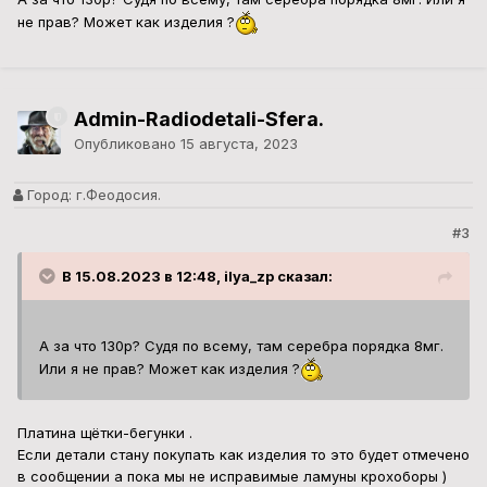
не прав? Может как изделия ?
Admin-Radiodetali-Sfera.
Опубликовано
15 августа, 2023
Город:
г.Феодосия.
#3
В 15.08.2023 в 12:48, ilya_zp сказал:
А за что 130р? Судя по всему, там серебра порядка 8мг.
Или я не прав? Может как изделия ?
Платина щётки-бегунки .
Если детали стану покупать как изделия то это будет отмечено
в сообщении а пока мы не исправимые ламуны крохоборы )