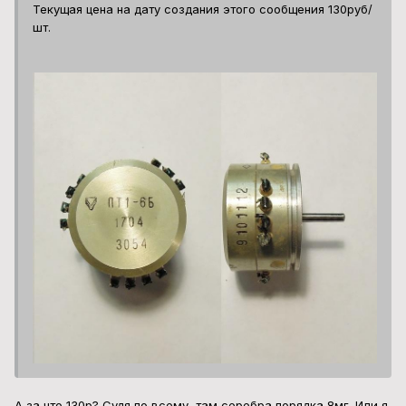
Текущая цена на дату создания этого сообщения 130руб/
шт.
А за что 130р? Судя по всему, там серебра порядка 8мг. Или я