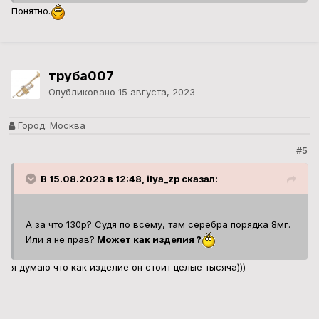
Понятно.
труба007
Опубликовано
15 августа, 2023
Город:
Москва
#5
В 15.08.2023 в 12:48, ilya_zp сказал:
А за что 130р? Судя по всему, там серебра порядка 8мг.
Или я не прав?
Может как изделия ?
я думаю что как изделие он стоит целые тысяча)))