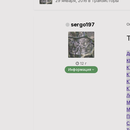
29 января, 2016
в
Транзисторы
sergo197
О
Д
К
12 г
К
Информация
К
К
К
Л
М
М
П
С