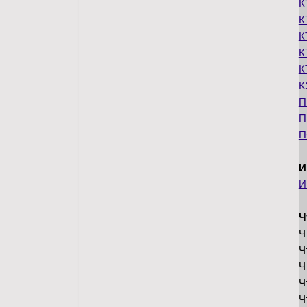
К
К
К
К
К
К
П
П
П
И
И
Ч
Ч
Ч
Ч
Ч
Ч