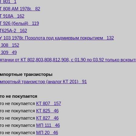
Т 801 1
Т 808 АМ 1978г. 82
Т 918А 162
Т 926 (белый) 119
Т625А-2 162
У 103 1978г. Позолота под кадмиевым покрытием 132
 308 152
 309 49
ятачки от КТ 802,803,808,812,908, с 01.90 по 03.92 только вскр
мпортные транзисторы
мпортный транзистор (аналог КТ 201) 91
то не покупается
то не покупается
КТ 807 157
то не покупается
КТ 825 46
то не покупается
КТ 827 46
то не покупается
МП 111 46
то не покупается
МП 20 46