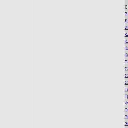
С
В
Д
И
К
К
К
К
Р
С
С
С
Т
Т
Ф
Э
Э
Э