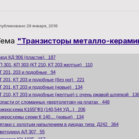
публиковано
29 января, 2016
Тема
"Транзисторы металло-керами
иод КД 906 (пластик) 187
П 301, КП 303 (КТ 210, КТ 203 желтые) 110
Т 201, 203 и подобные 94
Т 201, КТ 203 и подобные (без ног) 221
Т 201, КТ 203 и подобные (новые) 134
Т 210, КТ 203 и подобные (желтые) с очень ржавой шляпкой 13
опасти от сломанных «вертолетов» на платах 448
икросхема К165ГФ3 (140,544 УД...) 206
икросхемы серии К 140… (новые) 134
ятаки с золотым напылением в диодах типа Д242 364
ветодиод АЛ 307 55