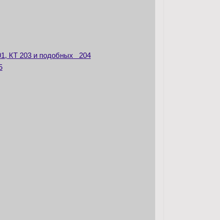
01, КТ 203 и подобных 204
5