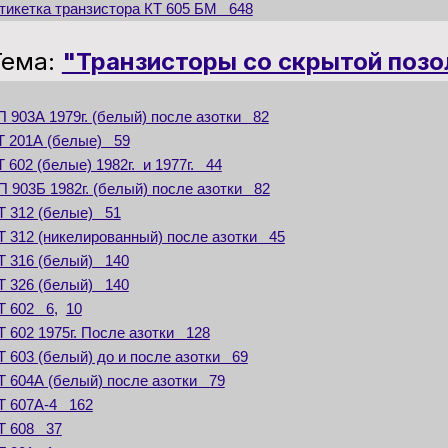
тикетка транзистора КТ 605 БМ 648
Тема:
"Транзисторы со скрытой позо
П 903А 1979г. (белый) после азотки 82
Т 201А (белые) 59
Т 602 (белые) 1982г. и 1977г. 44
П 903Б 1982г. (белый) после азотки 82
Т 312 (белые) 51
Т 312 (никелированный) после азотки 45
Т 316 (белый) 140
Т 326 (белый) 140
Т 602 6,
10
Т 602 1975г. После азотки 128
Т 603 (белый) до и после азотки 69
Т 604А (белый) после азотки 79
Т 607А-4 162
Т 608 37