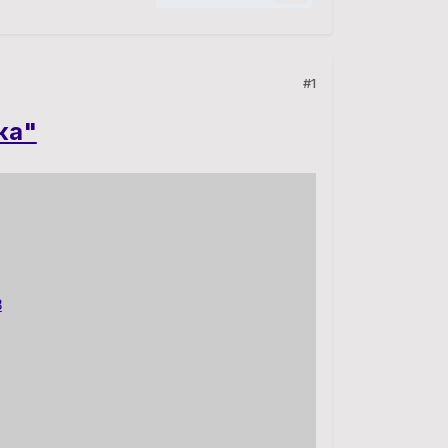
#1
ка"
8