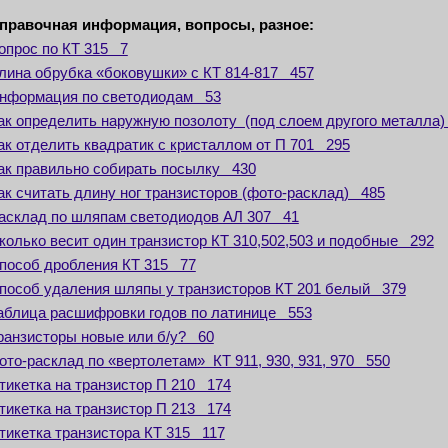
правочная информация, вопросы, разное:
опрос по КТ 315 7
лина обрубка «боковушки» с КТ 814-817 457
нформация по светодиодам 53
ак определить наружную позолоту (под слоем другого металла)
ак отделить квадратик с кристаллом от П 701 295
ак правильно собирать посылку 430
ак считать длину ног транзисторов (фото-расклад) 485
асклад по шляпам светодиодов АЛ 307 41
колько весит один транзистор КТ 310,502,503 и подобные 292
пособ дробления КТ 315 77
пособ удаления шляпы у транзисторов КТ 201 белый 379
аблица расшифровки годов по латинице 553
ранзисторы новые или б/у? 60
ото-расклад по «вертолетам» КТ 911, 930, 931, 970 550
тикетка на транзистор П 210 174
тикетка на транзистор П 213 174
тикетка транзистора КТ 315 117