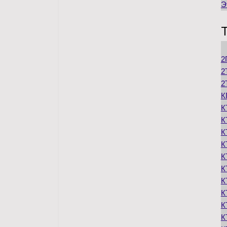
Э
2
2
2
К
К
К
К
К
К
К
К
К
К
К