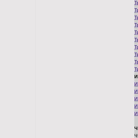
Т
Т
Т
Т
Т
Т
Т
Т
Т
Т
И
И
И
И
И
И
Ч
Ч