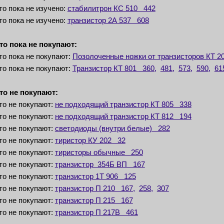
то пока не изучено:
стабилитрон КС 510 442
то пока не изучено:
транзистор 2А 537 608
то пока не покупают:
то пока не покупают:
Позолоченные ножки от транзисторов КТ 2
то пока не покупают:
Транзистор КТ 801 360,
481,
573,
590,
61
то не покупают:
то не покупают:
не подходящий транзистор КТ 805 338
то не покупают:
не подходящий транзистор КТ 812 194
то не покупают:
светодиоды (внутри белые) 282
то не покупают:
тиристор КУ 202 32
то не покупают:
тиристоры обычные 250
то не покупают:
транзистор 354Б ВП 167
то не покупают:
транзистор 1Т 906 125
то не покупают:
транзистор П 210 167,
258,
307
то не покупают:
транзистор П 215 167
то не покупают:
транзистор П 217В 461