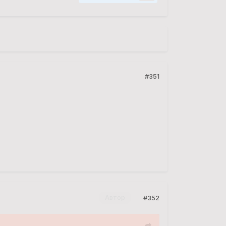
#351
#352
Автор