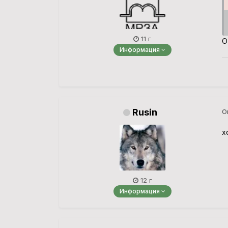
11 г
О
Информация
Rusin
О
х
12 г
Информация