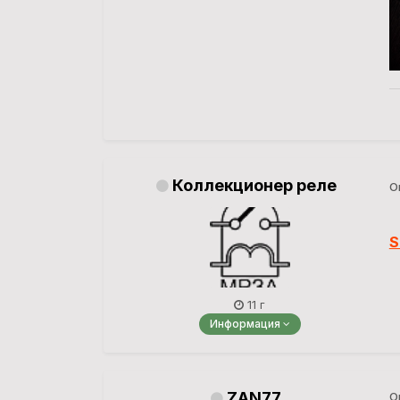
Коллекционер реле
О
S
11 г
Информация
ZAN77
О