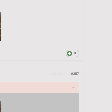
8
#357
Автор