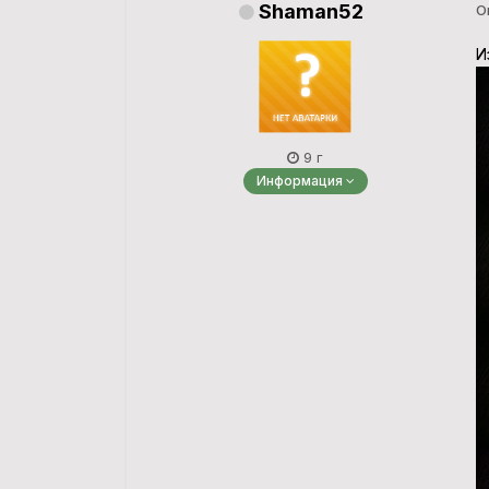
Shaman52
О
И
9 г
Информация