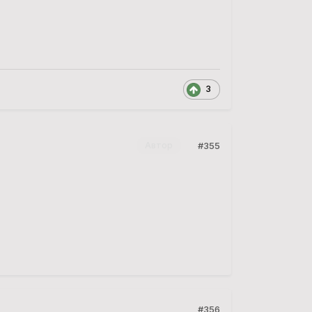
3
#355
Автор
#356