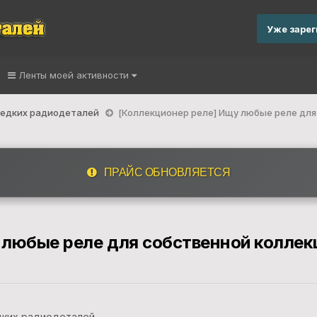
Уже заре
Ленты моей активности
 редких радиодеталей
[Коллекционер реле] Ищу любые реле для
ПРАЙС ОБНОВЛЯЕТСЯ
 любые реле для собственной коллек
дких радиодеталей