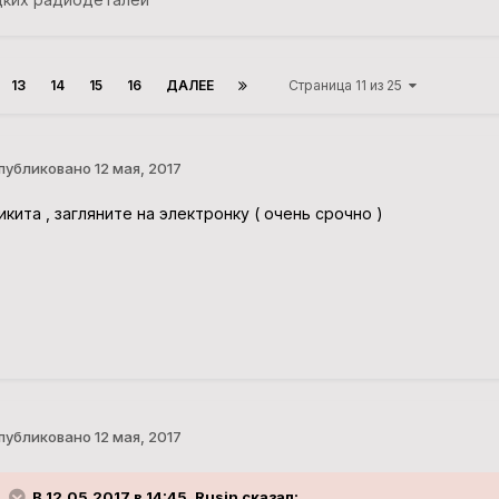
13
14
15
16
ДАЛЕЕ
Страница 11 из 25
публиковано
12 мая, 2017
икита , загляните на электронку ( очень срочно )
публиковано
12 мая, 2017
В 12.05.2017 в 14:45, Rusin сказал: