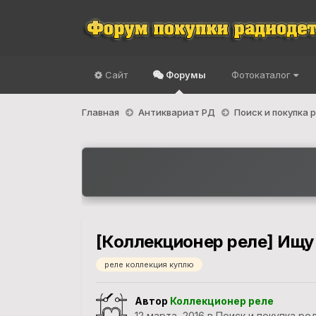
Сайт
Форумы
Фотокаталог
Главная
Антиквариат РД
Поиск и покупка
[Коллекционер реле] Ищу
реле коллекция куплю
Автор
Коллекционер реле
12 марта, 2016
в
Поиск и покупка ре