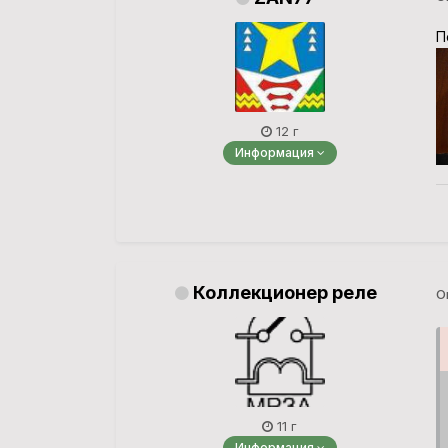
П
12 г
Информация
Коллекционер реле
О
11 г
Информация