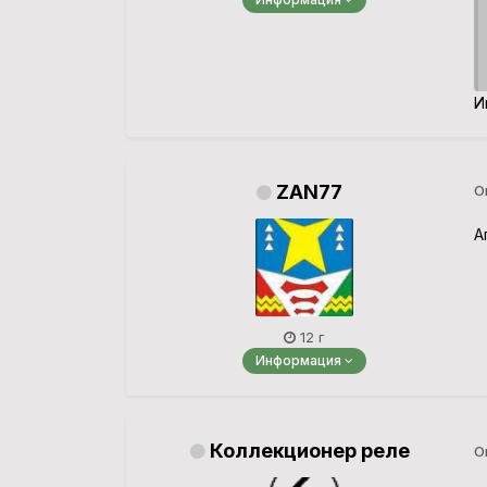
И
ZAN77
О
А
12 г
Информация
Коллекционер реле
О