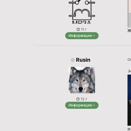
11 г
Ж
Информация
Rusin
О
Н
12 г
Информация
И