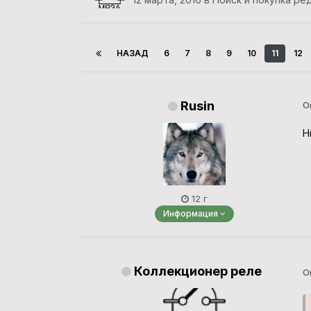
НАЗАД
6
7
8
9
10
11
12
Rusin
О
Н
12 г
Информация
Коллекционер реле
О