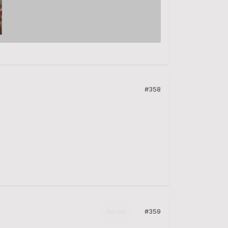
#358
#359
Автор