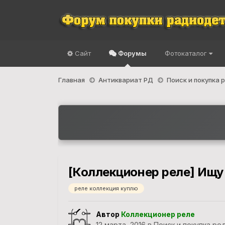
Сайт
Форумы
Фотокаталог
Главная
Антиквариат РД
Поиск и покупка
[Коллекционер реле] Ищу
реле коллекция куплю
Автор
Коллекционер реле
12 марта, 2016
в
Поиск и покупка ре