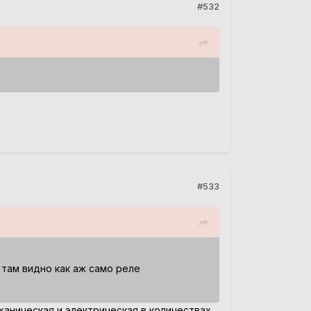
#532
#533
 там видно как аж само реле
аническая и электрическая в количествах