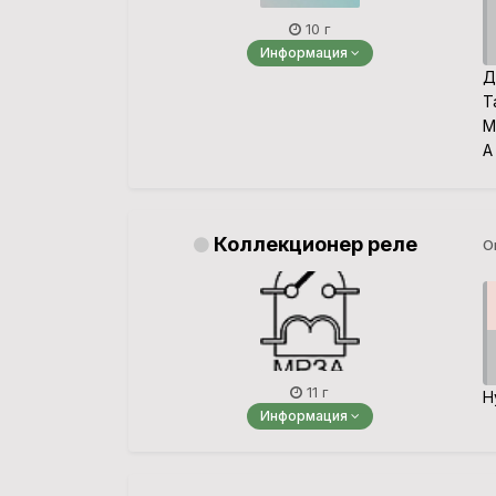
10 г
Информация
Д
Т
М
А
Коллекционер реле
О
11 г
Н
Информация