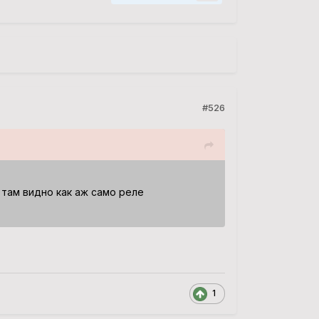
#526
 там видно как аж само реле
1