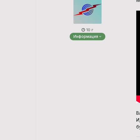
М
10 г
Информация
В
И
б