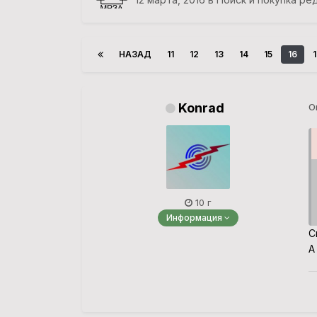
НАЗАД
11
12
13
14
15
16
Konrad
О
10 г
Информация
С
А