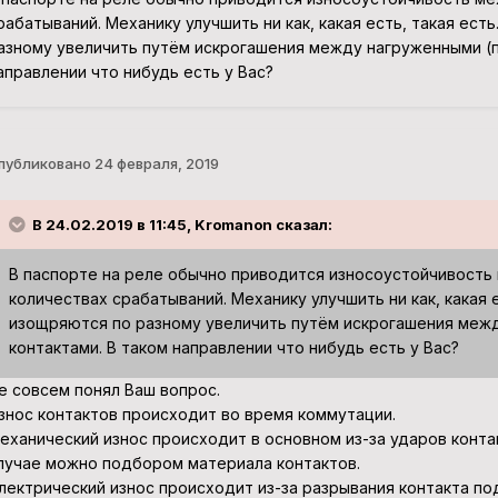
рабатываний. Механику улучшить ни как, какая есть, такая ест
азному увеличить путём искрогашения между нагруженными (п
аправлении что нибудь есть у Вас?
публиковано
24 февраля, 2019
В 24.02.2019 в 11:45, Kromanon сказал:
В паспорте на реле обычно приводится износоустойчивость 
количествах срабатываний. Механику улучшить ни как, какая 
изощряются по разному увеличить путём искрогашения межд
контактами. В таком направлении что нибудь есть у Вас?
е совсем понял Ваш вопрос.
знос контактов происходит во время коммутации.
еханический износ происходит в основном из-за ударов контак
лучае можно подбором материала контактов.
лектрический износ происходит из-за разрывания контакта по