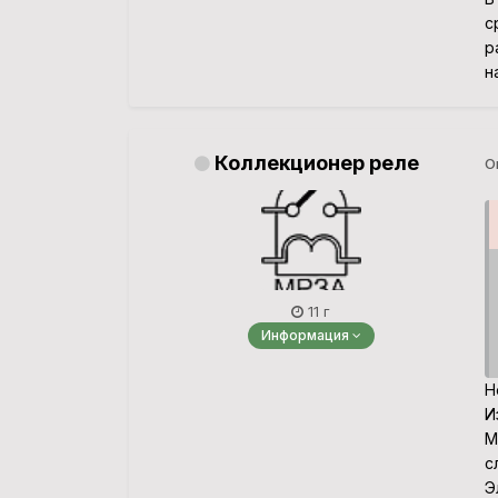
с
р
н
Коллекционер реле
О
11 г
Информация
Н
И
М
с
Э