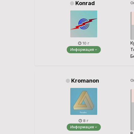
Konrad
О
К
10 г
Т
Информация
Б
Kromanon
О
8 г
Информация
В