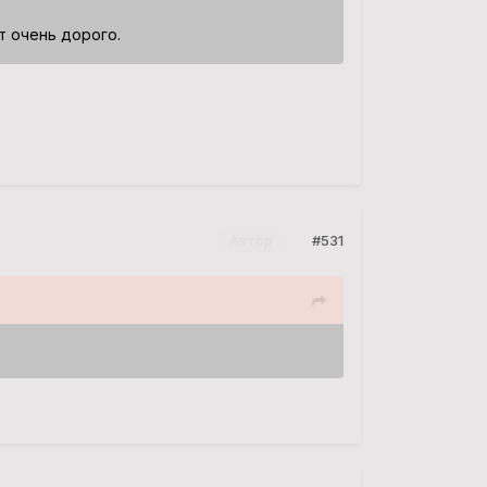
т очень дорого.
#531
Автор