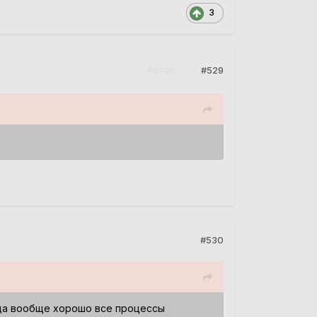
3
#529
Автор
#530
гда вообще хорошо все процессы