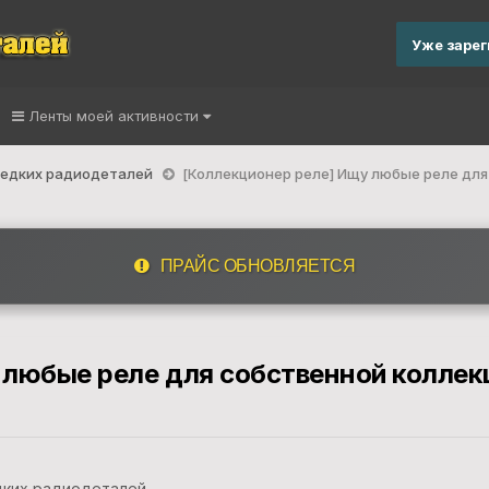
Уже заре
Ленты моей активности
 редких радиодеталей
[Коллекционер реле] Ищу любые реле для
ПРАЙС ОБНОВЛЯЕТСЯ
 любые реле для собственной коллек
дких радиодеталей