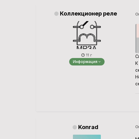
Коллекционер реле
О
11 г
С
Информация
К
с
Н
с
Konrad
О