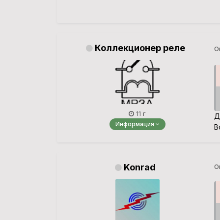
Коллекционер реле
О
11 г
Д
Информация
В
Konrad
О