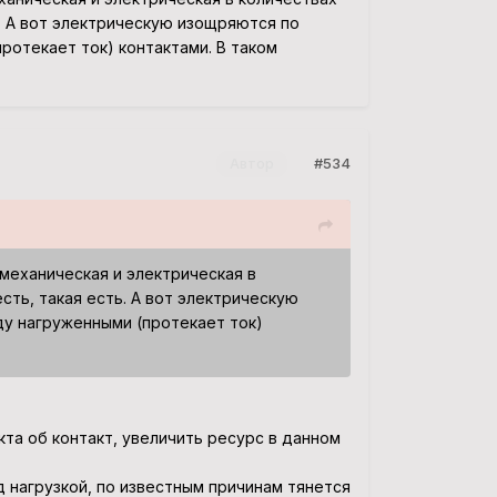
ь. А вот электрическую изощряются по
ротекает ток) контактами. В таком
#534
Автор
механическая и электрическая в
есть, такая есть. А вот электрическую
у нагруженными (протекает ток)
та об контакт, увеличить ресурс в данном
д нагрузкой, по известным причинам тянется