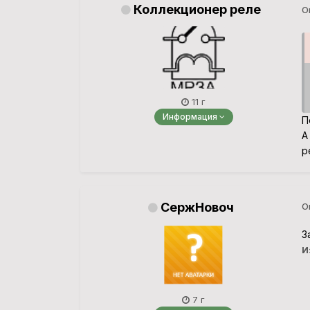
Коллекционер реле
О
11 г
Информация
П
А
р
СержНовоч
О
З
И
7 г