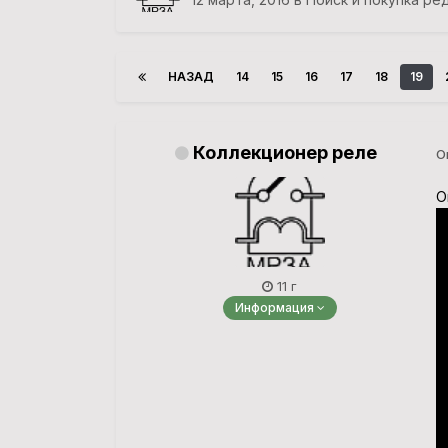
НАЗАД
14
15
16
17
18
19
Коллекционер реле
О
О
11 г
Информация