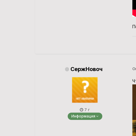
П
СержНовоч
О
Ч
7 г
Информация