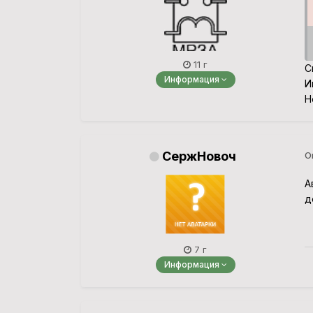
11 г
С
Информация
И
Н
СержНовоч
О
А
д
7 г
Информация