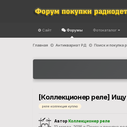
Сайт
Форумы
Фотокаталог
Главная
Антиквариат РД
Поиск и покупка
[Коллекционер реле] Ищу
реле коллекция куплю
Автор
Коллекционер реле
12 марта, 2016
в
Поиск и покупка ре