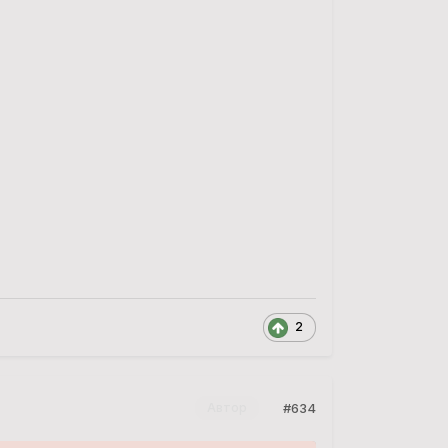
2
#634
Автор