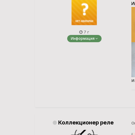
И
7 г
Информация
И
Коллекционер реле
О