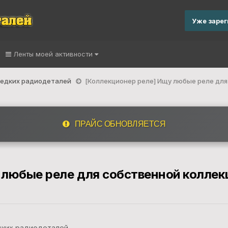
Уже заре
Ленты моей активности
 редких радиодеталей
[Коллекционер реле] Ищу любые реле для
ПРАЙС ОБНОВЛЯЕТСЯ
 любые реле для собственной коллек
дких радиодеталей