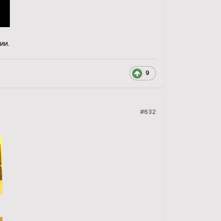
ии.
9
#632