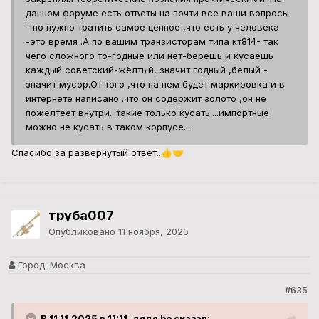
данном форуме есть ответы на почти все ваши вопросы
- но нужно тратить самое ценное ,что есть у человека
-это время .А по вашим транзисторам типа кт814- так
чего сложного то-годные или нет-берёшь и кусаешь
каждый советский-жёлтый, значит годный ,белый -
значит мусор.От того ,что на нем будет маркировка и в
интернете написано .что он содержит золото ,он не
пожелтеет внутри...такие только кусать....импортные
можно не кусать в таком корпусе...
Спасибо за развернутый ответ..
👍
🤝
труба007
Опубликовано
11 ноября, 2025
Город:
Москва
#635
В 11.11.2025 в 11:11, дядя bo сказал: