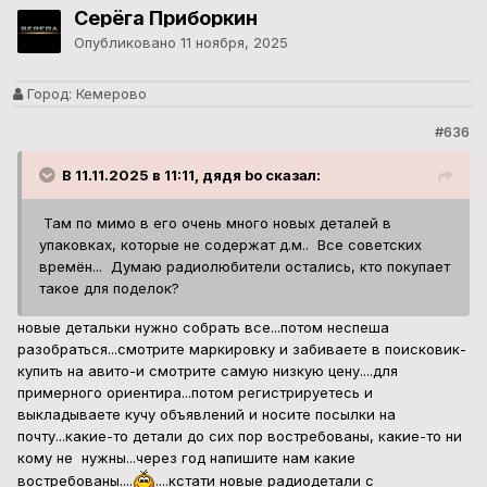
Серёга Приборкин
Опубликовано
11 ноября, 2025
Город:
Кемерово
#636
В 11.11.2025 в 11:11, дядя bo сказал:
Там по мимо в его очень много новых деталей в
упаковках, которые не содержат д.м.. Все советских
времён... Думаю радиолюбители остались, кто покупает
такое для поделок?
новые детальки нужно собрать все...потом неспеша
разобраться...смотрите маркировку и забиваете в поисковик-
купить на авито-и смотрите самую низкую цену....для
примерного ориентира...потом регистрируетесь и
выкладываете кучу объявлений и носите посылки на
почту...какие-то детали до сих пор востребованы, какие-то ни
кому не нужны...через год напишите нам какие
востребованы....
....кстати новые радиодетали с