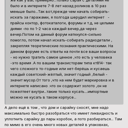
же как у вас примерно...только сарая с деталями не
было и в интернете 7-8 лет назад роликов в 10 раз
меньше было...Так вот,прежде чем начать собирать-
искать за гаражами, я полгода шерудил интернет -
прайсы контор, фотокаталоги, форумы и т.д, не целыми
днями -по по 1-2 часа каждый вечер,да через
вечер.Потом на данный форум наткнулся-сильно
помогло, потом начал искать-собирать радиодетали ,
закрепляя теоретические познания практическими. На
данном форуме есть ответы на почти все ваши вопросы
- но нужно тратить самое ценное ,что есть у человека
-это время .А по вашим транзисторам типа кт814- так
чего сложного то-годные или нет-берёшь и кусаешь
каждый советский-жёлтый, значит годный ,белый -
значит мусор.От того ,что на нем будет маркировка и в
интернете написано .что он содержит золото ,он не
пожелтеет внутри...такие только кусать....импортные
можно не кусать в таком корпусе...
А дело ещё в том , что дом и сарайку сносят, мне надо
максимально быстро разобраться что имеет ликвидность и
уплотнить сарайку до пары коробок, а пото разбираться... Там
по мимо в его очень много новых деталей в упаковках,