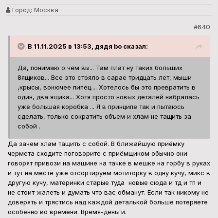
Город:
Москва
#640
В 11.11.2025 в 13:53, дядя bo сказал:
Да, понимаю о чем вы... Там плат ну таких больших
8ящиков... Все это стояло в сарае тридцать лет, мыши
,крысы, вонючее пипец.... Хотелось бы это превратить в
один, два ящика... Хотя просто новых деталей набралась
уже большая коробка ... Я в принципе так и пытаюсь
сделать, только сократить объем и хлам не тащить за
собой .
Да зачем хлам тащить с собой. В ближайшую приёмку
чермета сходите поговорите с приёмщиком обычно они
говорят привози на машине на тачке в мешке на горбу в руках
и тут на месте уже отсортируем мотиторку в одну кучу, микс в
другую кучу, материнки старые туда новые сюда и тд и тп и
не стоит жалеть и думать что вас обманут. Если так никому не
доверять и трястись над каждой деталькой больше потеряете
особенно во времени. Время-деньги.