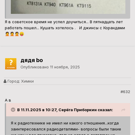
Я в советское время не успел доучиться... В пятнадцать лет
работать пошел... Кушать хотелось . И джинсы с Корандами
🤦
🤦
🤦
😛
дядя bo
Опубликовано
11 ноября, 2025
Город:
Химки
#632
А в
В 11.11.2025 в 10:27, Серёга Приборкин сказал:
Я к радиотехнике не имел ни какого отношения...когда
заинтересовался радиодеталями- вопросы были такие