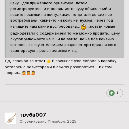
цену....для примерного ориентира...потом
регистрируетесь и выкладываете кучу объявлений и
носите посылки на почту...какие-то детали до сих пор
востребованы, какие-то ни кому не нужны...через год
напишите нам какие востребованы....
....кстати новые
радиодетали с содержанием то же можно продать....цену
скупок умножаете на 2....и на авито...но не все конечно
интересны покупателям...км-конденсаторы вряд ли кого
заинтересуют...реле там злые и т.д
Да, спасибо за ответ
В принципе уже собрал в коробку,
👍
осталось с резисторами в пачках разобраться ... Их там
прорва....
🤦
🤦
🤦
1
труба007
Опубликовано
11 ноября, 2025