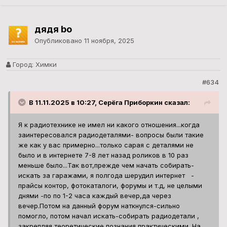
дядя bo
Опубликовано
11 ноября, 2025
Город:
Химки
#634
В 11.11.2025 в 10:27, Серёга Приборкин сказал:
Я к радиотехнике не имел ни какого отношения...когда
заинтересовался радиодеталями- вопросы были такие
же как у вас примерно...только сарая с деталями не
было и в интернете 7-8 лет назад роликов в 10 раз
меньше было...Так вот,прежде чем начать собирать-
искать за гаражами, я полгода шерудил интернет -
прайсы контор, фотокаталоги, форумы и т.д, не целыми
днями -по по 1-2 часа каждый вечер,да через
вечер.Потом на данный форум наткнулся-сильно
помогло, потом начал искать-собирать радиодетали ,
закрепляя теоретические познания практическими. На