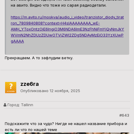
на авито. Видно что тоже из сарая радиодетали.
https://m.avito.ru/moskva/audio_i_video/tranzistor_diody_tirat
ron_7809840808?context=H4sIAAAAAAAA_wE-
AMH_YToxOntzOjE6IngiO3M6NDA6ImE3NzFhNjFmYjQyNmJkY
WVmN2NhZDUzZDUwOTVjZWI2ZDg5NDAyMzEiO33YzXUwP
gAAAA
Прекращаем. А то зафлудим ветку.
zze6ra
Опубликовано
12 ноября, 2025
Город:
Tallinn
#643
Подскажите что за чудо? Нигде не нашел название прибора и
есть ли что по нашей теме