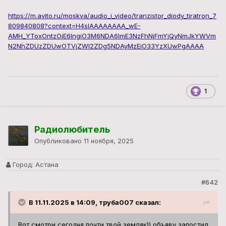
https://m.avito.ru/moskva/audio_i_video/tranzistor_diody_tiratron_7
809840808?context=H4sIAAAAAAAA_wE-
AMH_YToxOntzOjE6IngiO3M6NDA6ImE3NzFhNjFmYjQyNmJkYWVm
N2NhZDUzZDUwOTVjZWI2ZDg5NDAyMzEiO33YzXUwPgAAAA
1
Радиолюбитель
Опубликовано
11 ноября, 2025
Город:
Астана
#642
В 11.11.2025 в 14:09, труба007 сказал:
Вот смотри сегодня,почти твой земляк)) объяву запостил