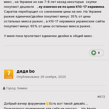
микс , на Украине их как 7-8 лет назад некоторые скупки
покупают дешевле ,
ну конечно не по цене К10-17 керамика
.
Саратов переборщил со снижением цены на них .На Украине
рыжие единички/двойки покупают минус 35% от цены
остальных микса рыжих , а К10-17 керамика украинские сайты
покупают минус 65% от цены остальных микса рыжих .
У меня пока пролетают единички двойки в общий микс .
4
дядя bo
Опубликовано
26 ноября, 2025
Город:
Химки
#672
Добрый вечер форумчане
Есть вот такой девайс....
🖐️
Прикладного применения для себя не нахожу..... На Авито