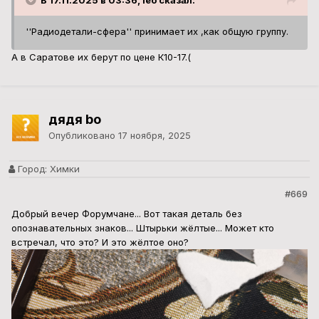
В 17.11.2025 в 03:36, leo сказал:
''Радиодетали-сфера'' принимает их ,как общую группу.
А в Саратове их берут по цене К10-17.(
дядя bo
Опубликовано
17 ноября, 2025
Город:
Химки
#669
Добрый вечер Форумчане... Вот такая деталь без
опознавательных знаков... Штырьки жёлтые... Может кто
встречал, что это? И это жёлтое оно?