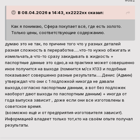
#682
В 08.04.2026 в 14:43, xx2222xx сказал:
Как я понимаю, Сфера покупает всё, где есть золото.
Только цены, соответствующие содержанию.
думаю это не так, по причине того что у разных деталей
разная сложность в переработке......что-то нужно обжигать и
измельчать,а что-то сразу закидывать в жидкость +
паспортные данные это одно,а на практике может совершенно
иное получится на выходе (помнится м/сх К133 и подобные
показывают совершенно разные результаты......Денис (Админ)
утверждал что они с 1 подложкой никогда не давали
выхода,согласно паспортным данным, а вот без подложек
наоборот дают выходы по паспортным данным) + иногда от
года выпуска зависит , доже если они все изготовлены в
советское время.
(возможно ещё и от предприятия-изготовителя зависит).
Информацией владеет только тот,кто на своём опыте получал
результаты.