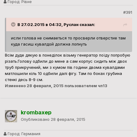
Город:
Рівне
#391
В 27.02.2015 в 04:32, Руслан сказал:
исли голова не снимаеться то просверли отверстие там
куда гасиш кувалдой должна лопнуть
Всім дуде дякую в понеділок візьму генератор поїду попробую
різать.Голову одбили до мене а сам корпус сидить між двох
труб прикручений, ми з кумом пів години двома кувалдами
матлошили кіль 10 одбили далі фігу. Там по боках грубина
стенкі десь 8-9 см.
Изменено
28 февраля, 2015
пользователем чп13
krombaxep
Опубликовано
28 февраля, 2015
Город:
Германия