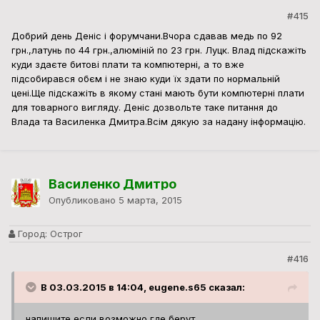
#415
Добрий день Деніс і форумчани.Вчора сдавав медь по 92
грн.,латунь по 44 грн.,алюміній по 23 грн. Луцк. Влад підскажіть
куди здаєте битові плати та компютерні, а то вже
підсобирався обєм і не знаю куди їх здати по нормальній
цені.Ще підскажіть в якому стані мають бути компютерні плати
для товарного вигляду. Деніс дозвольте таке питання до
Влада та Василенка Дмитра.Всім дякую за надану інформацію.
Василенко Дмитро
Опубликовано
5 марта, 2015
Город:
Острог
#416
В 03.03.2015 в 14:04, eugene.s65 сказал:
напишите если возможно где берут