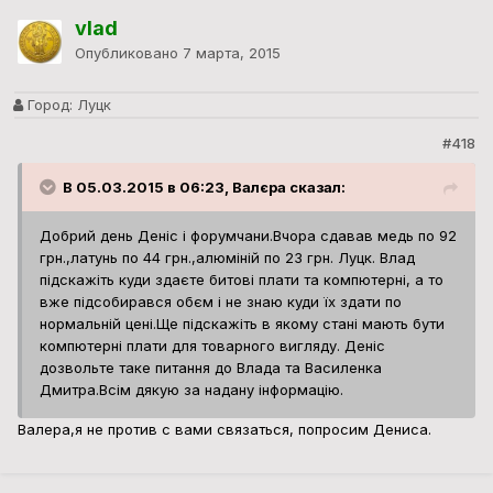
vlad
Опубликовано
7 марта, 2015
Город:
Луцк
#418
В 05.03.2015 в 06:23, Валєра сказал:
Добрий день Деніс і форумчани.Вчора сдавав медь по 92
грн.,латунь по 44 грн.,алюміній по 23 грн. Луцк. Влад
підскажіть куди здаєте битові плати та компютерні, а то
вже підсобирався обєм і не знаю куди їх здати по
нормальній цені.Ще підскажіть в якому стані мають бути
компютерні плати для товарного вигляду. Деніс
дозвольте таке питання до Влада та Василенка
Дмитра.Всім дякую за надану інформацію.
Валера,я не против с вами связаться, попросим Дениса.