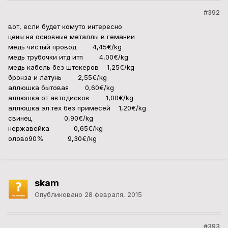
#392
вот, если будет комуто интересно
цены на основные металлы в гемании
медь чистый провод 4,45€/kg
медь трубочки итд итп 4,00€/kg
медь кабель без штекеров 1,25€/kg
бронза и латунь 2,55€/kg
аллюшка бытовая 0,60€/kg
аллюшка от автодисков 1,00€/kg
аллюшка эл.тех без примесей 1,20€/kg
свинец 0,90€/kg
нержавейка 0,65€/kg
олово90% 9,30€/kg
skam
Опубликовано
28 февраля, 2015
#393