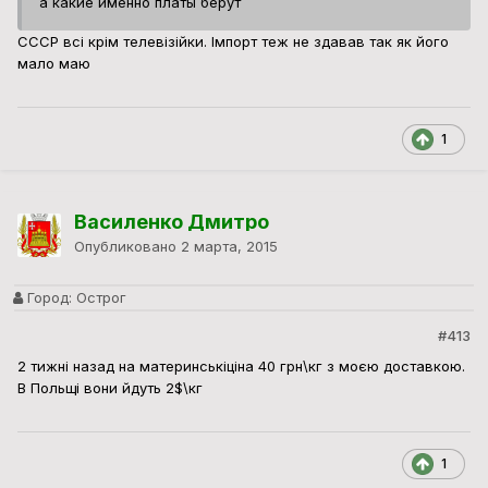
а какие именно платы берут
СССР всі крім телевізійки. Імпорт теж не здавав так як його
мало маю
1
Василенко Дмитро
Опубликовано
2 марта, 2015
Город:
Острог
#413
2 тижні назад на материнськіціна 40 грн\кг з моєю доставкою.
В Польщі вони йдуть 2$\кг
1