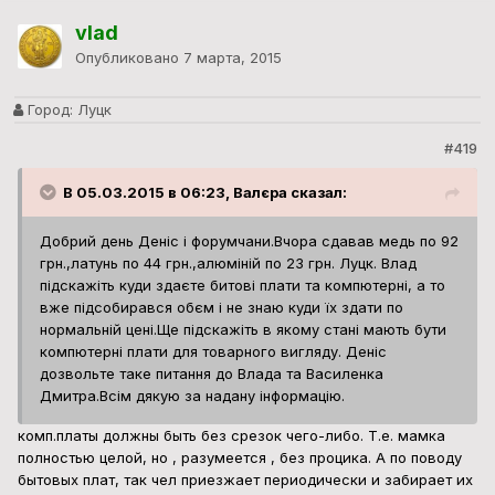
vlad
Опубликовано
7 марта, 2015
Город:
Луцк
#419
В 05.03.2015 в 06:23, Валєра сказал:
Добрий день Деніс і форумчани.Вчора сдавав медь по 92
грн.,латунь по 44 грн.,алюміній по 23 грн. Луцк. Влад
підскажіть куди здаєте битові плати та компютерні, а то
вже підсобирався обєм і не знаю куди їх здати по
нормальній цені.Ще підскажіть в якому стані мають бути
компютерні плати для товарного вигляду. Деніс
дозвольте таке питання до Влада та Василенка
Дмитра.Всім дякую за надану інформацію.
комп.платы должны быть без срезок чего-либо. Т.е. мамка
полностью целой, но , разумеется , без процика. А по поводу
бытовых плат, так чел приезжает периодически и забирает их