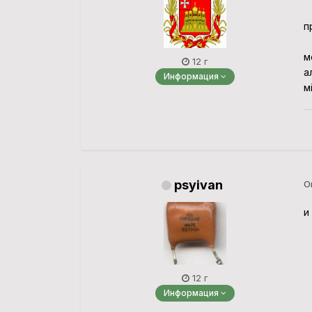
п
м
12 г
а
Информация
м
psyivan
О
и
12 г
Информация