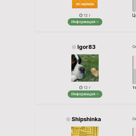
Ц
12 г
Информация
Igor83
О
т
12 г
Информация
Shipshinka
О