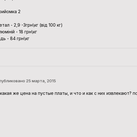
рийомка 2
етал - 2,9 -3грн\кг (від 100 кг)
люміній - 18 грн\кг
ідь - 84 грн\кг
публиковано
25 марта, 2015
 какая же цена на пустые платы, и что и как с них извлекают?