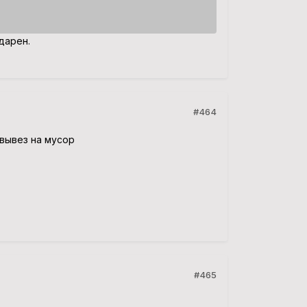
дарен.
#464
 вывез на мусор
#465