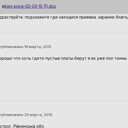
kiev-price-02-03-15 (1).doc
драствуйте. подскажите где находися приемка. заранее благо
публиковано
19 марта, 2015
орошо что хоть гдето пустые платы берут я их уже пол тонны
публиковано
25 марта, 2015
строг, Рівненська обл.