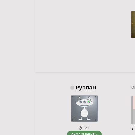
Руслан
О
у
12 г
Информация