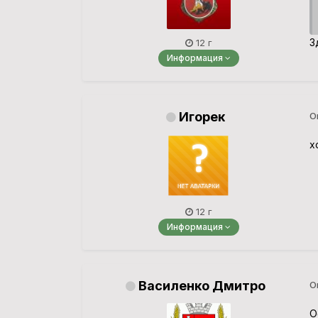
З
12 г
Информация
Игорек
О
х
12 г
Информация
Василенко Дмитро
О
О