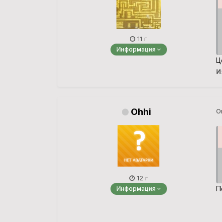
11 г
Информация
Ц
И
Ohhi
О
12 г
П
Информация