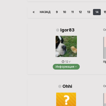
НАЗАД
9
10
11
12
13
14
1
Igor83
О
п
12 г
Информация
Ohhi
О