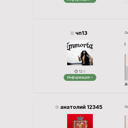
чп13
О
l
12 г
Информация
д
анатолий 12345
О