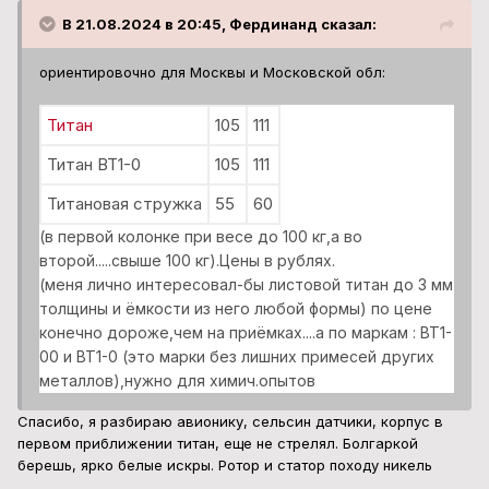
В 21.08.2024 в 20:45, Фердинанд сказал:
ориентировочно для Москвы и Московской обл:
Титан
105
111
Титан ВТ1-0
105
111
Титановая стружка
55
60
(в первой колонке при весе до 100 кг,а во
второй.....свыше 100 кг).Цены в рублях.
(меня лично интересовал-бы листовой титан до 3 мм
толщины и ёмкости из него любой формы) по цене
конечно дороже,чем на приёмках....а по маркам : ВТ1-
00 и ВТ1-0 (это марки без лишних примесей других
металлов),нужно для химич.опытов
Спасибо, я разбираю авионику, сельсин датчики, корпус в
первом приближении титан, еще не стрелял. Болгаркой
берешь, ярко белые искры. Ротор и статор походу никель