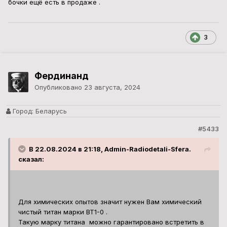
В 22.08.2024 в 21:18, Admin-Radiodetali-Sfera.
сказал:
Для химических опытов значит нужен Вам химический
чистый титан марки ВТ1-0 .
Такую марку титана можно гарантировано встретить в
бочках
:
50-100-250 литровых . Советский Союз делал
такие бочки из титана .
В Крыму этих бочек было много . Не бочка а
произведение искусства , идеальное изделие и
"переживёт" пять поколений своих старых/новых
владельцев ))
В этих бочках толщина 2 мм . Ищите такие на Ваших
Белорусских "аналогах Авито" А на Авито в России
эти бочки ещё есть в продаже .
я в курсе таких бочек, и периодически искал через систему
"поиск",единственное не знал какой толщины у них стенка и
какой сплава самого титана (теперь знаю,за что Спасибо
за примерно год,в Беларуси видел только 1 предложение (не
в моём городе) за 150 долл (в пересчёте на валюту) обьёмом