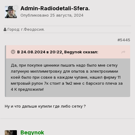
4 К предложили!
Ну и что дальше купили где либо сетку ?
Begynok
Опубликовано
25 августа, 2024
Город:
Б
#5446
В 25.08.2024 в 14:53, Admin-Radiodetali-Sfera.
сказал:
Ну и что дальше купили где либо сетку ?
С трактора фильтром, с масла наверное обошёлся там
латунная сетка 20*20см