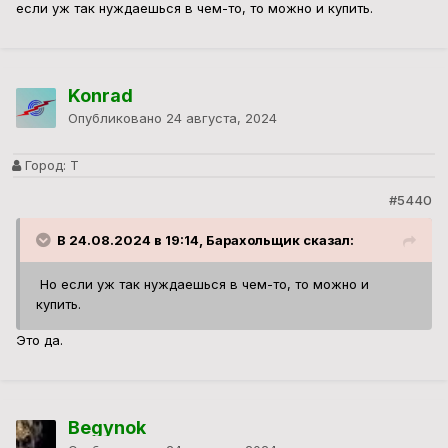
купить.
Это да.
Begynok
Опубликовано
24 августа, 2024
Город:
Б
#5441
Да, при покупке ценники пышать надо было мне сетку
латунную миллиметровку для опытов в электрохимии коей
было при совке в каждом чулане, нашел фирму 11 метровый
рулон 7к стоит а 1м2 мне с барского плеча за 4 К предложили!
2