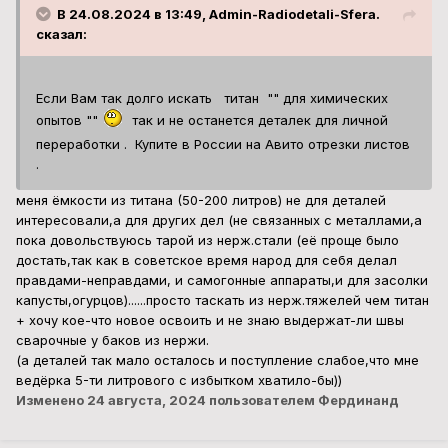
капусты,огурцов)......просто таскать из нерж.тяжелей чем титан
+ хочу кое-что новое освоить и не знаю выдержат-ли швы
сварочные у баков из нержи.
(а деталей так мало осталось и поступление слабое,что мне
ведёрка 5-ти литрового с избытком хватило-бы))
Изменено
24 августа, 2024
пользователем Фердинанд
Фердинанд
Опубликовано
24 августа, 2024
Город:
Беларусь
#5443
В 24.08.2024 в 20:22, Begynok сказал:
Да, при покупке ценники пышать надо было мне сетку
латунную миллиметровку для опытов в электрохимии
коей было при совке в каждом чулане, нашел фирму 11
метровый рулон 7к стоит а 1м2 мне с барского плеча за