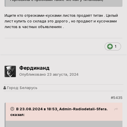
Город:
Беларусь
#5435
В 23.08.2024 в 18:53, Admin-Radiodetali-Sfera.
сказал:
Ищите кто отрезками-кусками листов продаёт титан .
Целый лист купить со склада это дорого , но продают и
кусочками листов в частных объявлениях .
кусочками встречал (обьявления от частных лиц) но там
толщина была 6 или 8 мм + полоски какие-то (не совсем
подходящие по размерам),и уголки сейчас предлагаются
(тоже размеры не под ёмкость)
Admin-Radiodetali-Sfera.
Опубликовано
24 августа, 2024