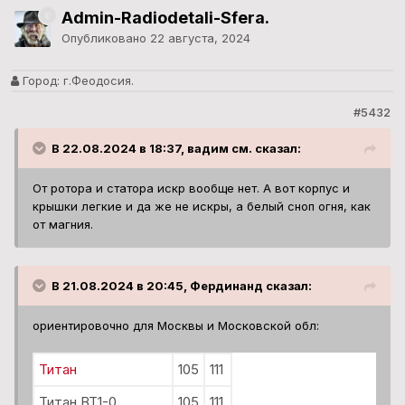
В 21.08.2024 в 20:45, Фердинанд сказал:
ориентировочно для Москвы и Московской обл:
Титан
105
111
Титан ВТ1-0
105
111
Титановая стружка
55
60
(в первой колонке при весе до 100 кг,а во
второй.....свыше 100 кг).Цены в рублях.
(меня лично интересовал-бы листовой титан до 3 мм
толщины и ёмкости из него любой формы) по цене
конечно дороже,чем на приёмках....а по маркам : ВТ1-
00 и ВТ1-0 (это марки без лишних примесей других
металлов),нужно для химич.опытов
Для химических опытов значит нужен Вам химический чистый
титан марки ВТ1-0 .