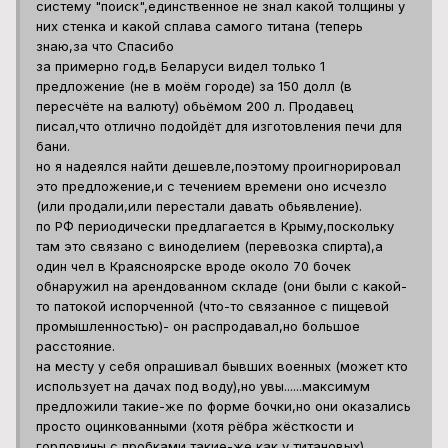
то патокой испорченной (что-то связанное с пищевой
промышленностью)- он распродавал,но большое
расстояние.
на месту у себя опрашивал бывших военных (может кто
использует на дачах под воду),но увы......максимум
предложили такие-же по форме бочки,но они оказались
просто оцинкованными (хотя рёбра жёсткости и
горловины с пробками такие-же как у титановых)
Ищите кто отрезками-кусками листов продаёт титан . Целый
лист купить со склада это дорого , но продают и кусочками
листов в частных объявлениях .
1
Фердинанд
Опубликовано
23 августа, 2024