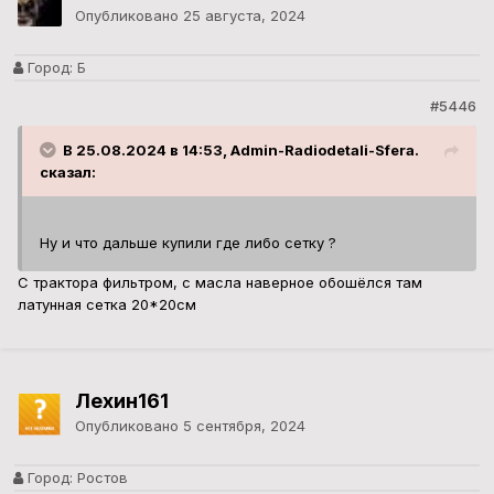
Лехин161
Опубликовано
5 сентября, 2024
Город:
Ростов
#5447
В Ростовской области латунь 445, бронза 506, алюминий 150,
медь 730. Но это цены за чистый металл, от засора и веса
окончательная стоимость высчитывается.
3
Байбак
Опубликовано
5 октября, 2024