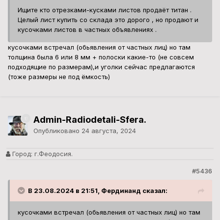
Город:
г.Феодосия.
#5436
В 23.08.2024 в 21:51, Фердинанд сказал:
кусочками встречал (обьявления от частных лиц) но там
толщина была 6 или 8 мм + полоски какие-то (не совсем
подходящие по размерам),и уголки сейчас
предлагаются (тоже размеры не под ёмкость)
Если Вам так долго искать титан "" для химических опытов
""
так и не останется деталек для личной переработки .
Купите в России на Авито отрезки листов .
Барахольщик
Опубликовано
24 августа, 2024