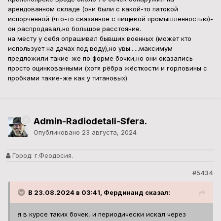
Город:
г.Феодосия.
#5434
В 23.08.2024 в 03:41, Фердинанд сказал:
я в курсе таких бочек, и периодически искал через
систему "поиск",единственное не знал какой толщины у
них стенка и какой сплава самого титана (теперь
знаю,за что Спасибо
за примерно год,в Беларуси видел только 1
предложение (не в моём городе) за 150 долл (в
пересчёте на валюту) обьёмом 200 л. Продавец
писал,что отлично подойдёт для изготовления печи для
бани.
но я надеялся найти дешевле,поэтому проигнорировал
это предложение,и с течением времени оно исчезло
(или продали,или перестали давать обьявление).
по РФ периодически предлагается в Крыму,поскольку
там это связано с виноделием (перевозка спирта),а
один чел в Краясноярске вроде около 70 бочек
обнаружил на арендованном складе (они были с какой-