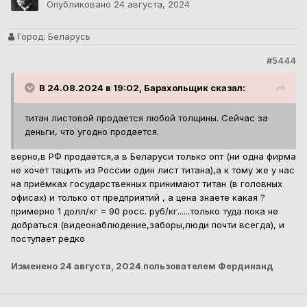
примерно 1 долл/кг = 90 росс. руб/кг......только туда пока не
добраться (видеонаблюдение,заборы,люди почти всегда), и
поступает редко
Изменено
24 августа, 2024
пользователем Фердинанд
Admin-Radiodetali-Sfera.
Опубликовано
25 августа, 2024
Город:
г.Феодосия.
#5445
В 24.08.2024 в 20:22, Begynok сказал:
Да, при покупке ценники пышать надо было мне сетку
латунную миллиметровку для опытов в электрохимии
коей было при совке в каждом чулане, нашел фирму 11
метровый рулон 7к стоит а 1м2 мне с барского плеча за