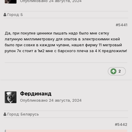
Фердинанд
Опубликовано
24 августа, 2024
Город:
Беларусь
#5442
В 24.08.2024 в 13:49, Admin-Radiodetali-Sfera.
сказал:
Если Вам так долго искать титан "" для химических
опытов ""
так и не останется деталек для личной
переработки . Купите в России на Авито отрезки листов
.
меня ёмкости из титана (50-200 литров) не для деталей
интересовали,а для других дел (не связанных с металлами,а
пока довольствуюсь тарой из нерж.стали (её проще было
достать,так как в советское время народ для себя делал
правдами-неправдами, и самогонные аппараты,и для засолки