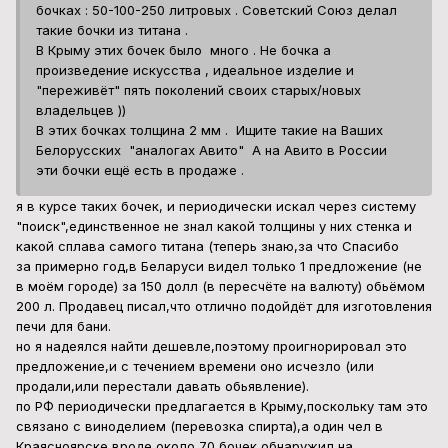
200 л. Продавец писал,что отлично подойдёт для изготовления
печи для бани.
но я надеялся найти дешевле,поэтому проигнорировал это
предложение,и с течением времени оно исчезло (или
продали,или перестали давать обьявление).
по РФ периодически предлагается в Крыму,поскольку там это
связано с виноделием (перевозка спирта),а один чел в
Краясноярске вроде около 70 бочек обнаружил на
арендованном складе (они были с какой-то патокой
испорченной (что-то связанное с пищевой промышленностью)-
он распродавал,но большое расстояние.
на месту у себя опрашивал бывших военных (может кто
использует на дачах под воду),но увы......максимум
предложили такие-же по форме бочки,но они оказались
просто оцинкованными (хотя рёбра жёсткости и горловины с
пробками такие-же как у титановых)
Admin-Radiodetali-Sfera.
Опубликовано
23 августа, 2024