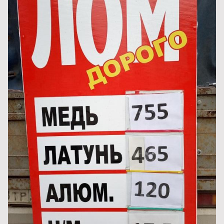
6
IBM
Опубликовано
12 октября, 2024
Город:
Таганрог
#5449