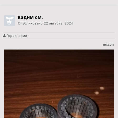
вадим см.
Опубликовано
22 августа, 2024
Город:
ахмат
#5428