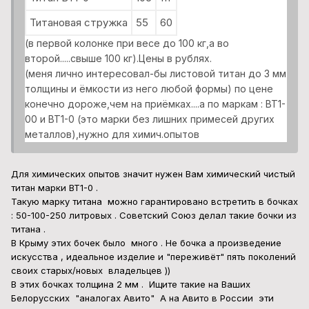
Такую марку титана можно гарантировано встретить в бочках
:
50-100-250 литровых . Советский Союз делал такие бочки из
титана .
В Крыму этих бочек было много . Не бочка а произведение
искусства , идеальное изделие и "переживёт" пять поколений
своих старых/новых владельцев ))
В этих бочках толщина 2 мм . Ищите такие на Ваших
Белорусских "аналогах Авито" А на Авито в России эти
бочки ещё есть в продаже .
3
Фердинанд
Опубликовано
23 августа, 2024
Город:
Беларусь
#5433