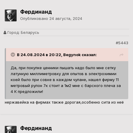
4 К предложили!
нержавейка на фирмах также дорогая,особенно сита из неё
Фердинанд
Опубликовано
24 августа, 2024
Город:
Беларусь
#5444
В 24.08.2024 в 19:02, Барахольщик сказал:
титан листовой продается любой толщины. Сейчас за
деньги, что угодно продается.
верно,в РФ продаётся,а в Беларуси только опт (ни одна фирма
не хочет тащить из России один лист титана),а к тому же у нас
на приёмках государственных принимают титан (в головных
офисах) и только от предприятий , а цена знаете какая ?