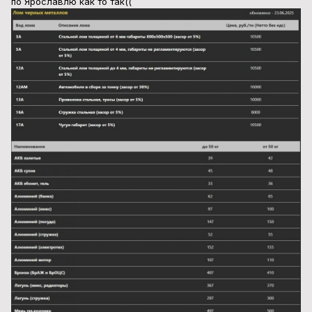
по Ярославлю как то так((